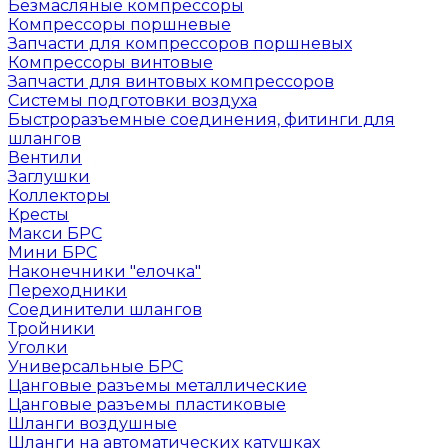
Безмасляные компрессоры
Компрессоры поршневые
Запчасти для компрессоров поршневых
Компрессоры винтовые
Запчасти для винтовых компрессоров
Системы подготовки воздуха
Быстроразъемные соединения, фитинги для
шлангов
Вентили
Заглушки
Коллекторы
Кресты
Макси БРС
Мини БРС
Наконечники "елочка"
Переходники
Соединители шлангов
Тройники
Уголки
Универсальные БРС
Цанговые разъемы металлические
Цанговые разъемы пластиковые
Шланги воздушные
Шланги на автоматических катушках