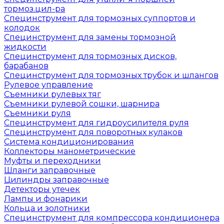
тормоз.цил-ра
Специнструмент для тормозных суппортов и
колодок
Специнструмент для замены тормозной
жидкости
Специнструмент для тормозных дисков,
барабанов
Специнструмент для тормозных трубок и шлангов
Рулевое управление
Съемники рулевых тяг
Съемники рулевой сошки, шарнира
Съемники руля
Специнструмент для гидроусилителя руля
Специнструмент для поворотных кулаков
Система кондиционирования
Коллекторы манометрические
Муфты и переходники
Шланги заправочные
Цилиндры заправочные
Детекторы утечек
Лампы и фонарики
Кольца и золотники
Специнструмент для компрессора кондиционера