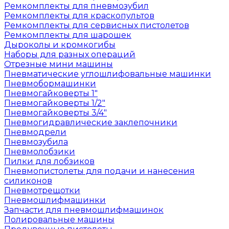
Ремкомплекты для пневмозубил
Ремкомплекты для краскопультов
Ремкомплекты для сервисных пистолетов
Ремкомплекты для шарошек
Дыроколы и кромкогибы
Наборы для разных операций
Отрезные мини машины
Пневматические углошлифовальные машинки
Пневмобормашинки
Пневмогайковерты 1"
Пневмогайковерты 1/2"
Пневмогайковерты 3/4"
Пневмогидравлические заклепочники
Пневмодрели
Пневмозубила
Пневмолобзики
Пилки для лобзиков
Пневмопистолеты для подачи и нанесения
силиконов
Пневмотрещотки
Пневмошлифмашинки
Запчасти для пневмошлифмашинок
Полировальные машины