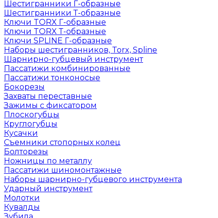
Шестигранники Г-образные
Шестигранники Т-образные
Ключи TORX Г-образные
Ключи TORX Т-образные
Ключи SPLINE Г-образные
Наборы шестигранников, Torx, Spline
Шарнирно-губцевый инструмент
Пассатижи комбинированные
Пассатижи тонконосые
Бокорезы
Захваты переставные
Зажимы с фиксатором
Плоскогубцы
Круглогубцы
Кусачки
Съемники стопорных колец
Болторезы
Ножницы по металлу
Пассатижи шиномонтажные
Наборы шарнирно-губцевого инструмента
Ударный инструмент
Молотки
Кувалды
Зубила