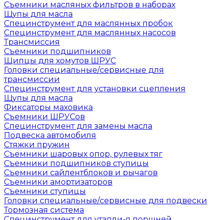
Съемники масляных фильтров в наборах
Щупы для масла
Специнструмент для маслянных пробок
Специнструмент для маслянных насосов
Трансмиссия
Съемники подшипников
Щипцы для хомутов ШРУС
Головки специальные/сервисные для
трансмиссии
Специнструмент для установки сцепления
Щупы для масла
Фиксаторы маховика
Съемники ШРУСов
Специнструмент для замены масла
Подвеска автомобиля
Стяжки пружин
Съемники шаровых опор, рулевых тяг
Съемники подшипников ступицы
Съемники сайлентблоков и рычагов
Съемники амортизаторов
Съемники ступицы
Головки специальные/сервисные для подвески
Тормозная система
Специнструмент для утапли-я поршней