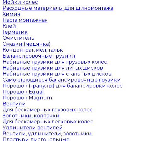
Мойки колес
Расходные материалы для шиномонтажа
Химия
Паста монтажная
Клей
Герметик
Очиститель
Смазки (медянка)
Концентрат, мел, тальк
Балансировочные грузики
Набивные грузики для грузовых колес
Набивные грузики для литых дисков
Набивные грузики для стальных дисков
Самоклеющиеся балансировочные грузики
Порошок (гранулы) для балансировки колес
Порошок Equal
Порошок Magnum
Вентили
Для бескамерных грузовых колес
Золотники, колпачки
Для бескамерных легковых колес
Удлинители вентилей
Вентили, удлинители, золотники
Пластыри диагональные