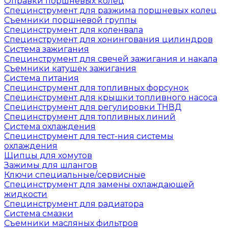
Оправки поршневых колец
Специнструмент для разжима поршневых колец
Съемники поршневой группы
Специнструмент для коленвала
Специнструмент для хонингования цилиндров
Система зажигания
Специнструмент для свечей зажигания и накала
Съемники катушек зажигания
Система питания
Специнструмент для топливных форсунок
Специнструмент для крышки топливного насоса
Специнструмент для регулировки ТНВД
Специнструмент для топливных линий
Система охлаждения
Специнструмент для тест-ния системы
охлаждения
Щипцы для хомутов
Зажимы для шлангов
Ключи специальные/сервисные
Специнструмент для замены охлаждающей
жидкости
Специнструмент для радиатора
Система смазки
Съемники масляных фильтров