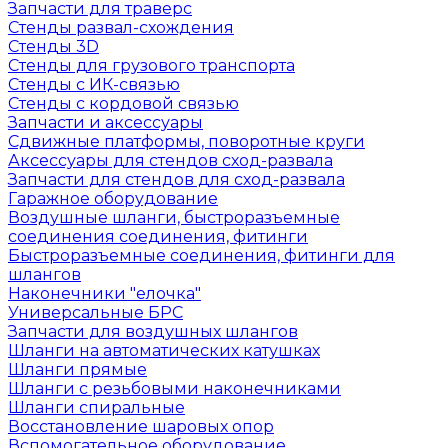
Запчасти для траверс
Стенды развал-схождения
Стенды 3D
Стенды для грузового транспорта
Стенды с ИК-связью
Стенды с кордовой связью
Запчасти и аксессуары
Сдвижные платформы, поворотные круги
Аксессуары для стендов сход-развала
Запчасти для стендов для сход-развала
Гаражное оборудование
Воздушные шланги, быстроразъемные
соединения соединения, фитинги
Быстроразъемные соединения, фитинги для
шлангов
Наконечники "елочка"
Универсальные БРС
Запчасти для воздушных шлангов
Шланги на автоматических катушках
Шланги прямые
Шланги с резьбовыми наконечниками
Шланги спиральные
Восстановление шаровых опор
Вспомогательное оборудование