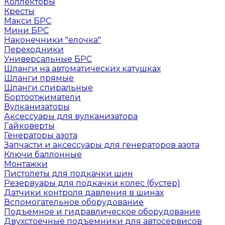
Коллекторы
Кресты
Макси БРС
Мини БРС
Наконечники "елочка"
Переходники
Универсальные БРС
Шланги на автоматических катушках
Шланги прямые
Шланги спиральные
Бортоотжиматели
Вулканизаторы
Аксессуары для вулканизатора
Гайковерты
Генераторы азота
Запчасти и аксессуары для генераторов азота
Ключи баллонные
Монтажки
Пистолеты для подкачки шин
Резервуары для подкачки колес (бустер)
Датчики контроля давления в шинах
Вспомогательное оборудование
Подъемное и гидравлическое оборудование
Двухстоечные подъемники для автосервисов