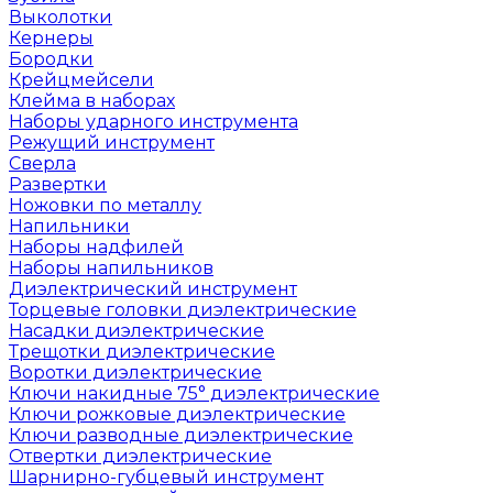
Выколотки
Кернеры
Бородки
Крейцмейсели
Клейма в наборах
Наборы ударного инструмента
Режущий инструмент
Сверла
Развертки
Ножовки по металлу
Напильники
Наборы надфилей
Наборы напильников
Диэлектрический инструмент
Торцевые головки диэлектрические
Насадки диэлектрические
Трещотки диэлектрические
Воротки диэлектрические
Ключи накидные 75° диэлектрические
Ключи рожковые диэлектрические
Ключи разводные диэлектрические
Отвертки диэлектрические
Шарнирно-губцевый инструмент