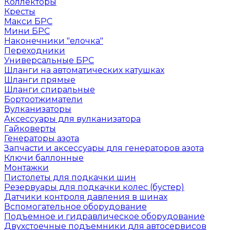
Коллекторы
Кресты
Макси БРС
Мини БРС
Наконечники "елочка"
Переходники
Универсальные БРС
Шланги на автоматических катушках
Шланги прямые
Шланги спиральные
Бортоотжиматели
Вулканизаторы
Аксессуары для вулканизатора
Гайковерты
Генераторы азота
Запчасти и аксессуары для генераторов азота
Ключи баллонные
Монтажки
Пистолеты для подкачки шин
Резервуары для подкачки колес (бустер)
Датчики контроля давления в шинах
Вспомогательное оборудование
Подъемное и гидравлическое оборудование
Двухстоечные подъемники для автосервисов