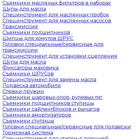
Съемники масляных фильтров в наборах
Щупы для масла
Специнструмент для маслянных пробок
Специнструмент для маслянных насосов
Трансмиссия
Съемники подшипников
Щипцы для хомутов ШРУС
Головки специальные/сервисные для
трансмиссии
Специнструмент для установки сцепления
Щупы для масла
Фиксаторы маховика
Съемники ШРУСов
Специнструмент для замены масла
Подвеска автомобиля
Стяжки пружин
Съемники шаровых опор, рулевых тяг
Съемники подшипников ступицы
Съемники сайлентблоков и рычагов
Съемники амортизаторов
Съемники ступицы
Головки специальные/сервисные для подвески
Тормозная система
Специнструмент для утапли-я поршней