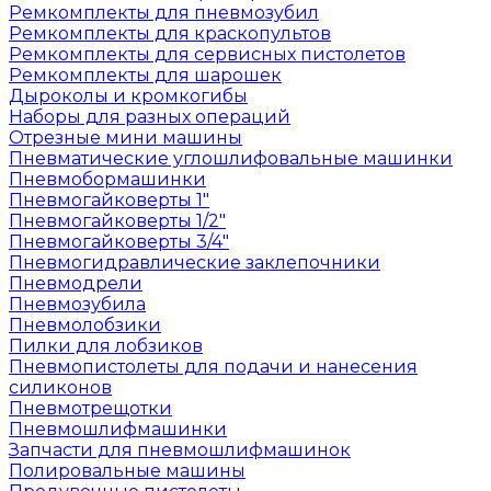
Ремкомплекты для пневмозубил
Ремкомплекты для краскопультов
Ремкомплекты для сервисных пистолетов
Ремкомплекты для шарошек
Дыроколы и кромкогибы
Наборы для разных операций
Отрезные мини машины
Пневматические углошлифовальные машинки
Пневмобормашинки
Пневмогайковерты 1"
Пневмогайковерты 1/2"
Пневмогайковерты 3/4"
Пневмогидравлические заклепочники
Пневмодрели
Пневмозубила
Пневмолобзики
Пилки для лобзиков
Пневмопистолеты для подачи и нанесения
силиконов
Пневмотрещотки
Пневмошлифмашинки
Запчасти для пневмошлифмашинок
Полировальные машины