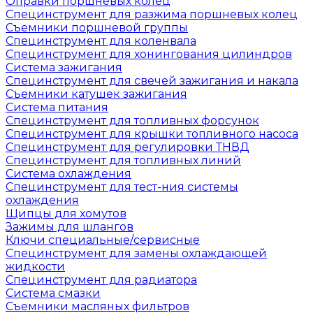
Оправки поршневых колец
Специнструмент для разжима поршневых колец
Съемники поршневой группы
Специнструмент для коленвала
Специнструмент для хонингования цилиндров
Система зажигания
Специнструмент для свечей зажигания и накала
Съемники катушек зажигания
Система питания
Специнструмент для топливных форсунок
Специнструмент для крышки топливного насоса
Специнструмент для регулировки ТНВД
Специнструмент для топливных линий
Система охлаждения
Специнструмент для тест-ния системы
охлаждения
Щипцы для хомутов
Зажимы для шлангов
Ключи специальные/сервисные
Специнструмент для замены охлаждающей
жидкости
Специнструмент для радиатора
Система смазки
Съемники масляных фильтров