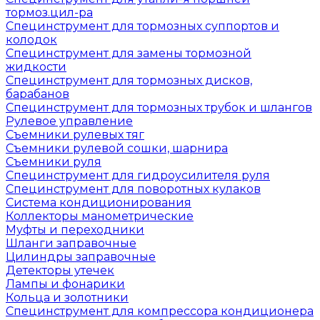
тормоз.цил-ра
Специнструмент для тормозных суппортов и
колодок
Специнструмент для замены тормозной
жидкости
Специнструмент для тормозных дисков,
барабанов
Специнструмент для тормозных трубок и шлангов
Рулевое управление
Съемники рулевых тяг
Съемники рулевой сошки, шарнира
Съемники руля
Специнструмент для гидроусилителя руля
Специнструмент для поворотных кулаков
Система кондиционирования
Коллекторы манометрические
Муфты и переходники
Шланги заправочные
Цилиндры заправочные
Детекторы утечек
Лампы и фонарики
Кольца и золотники
Специнструмент для компрессора кондиционера