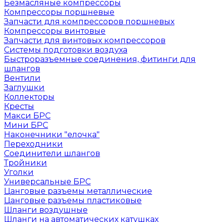
Безмасляные компрессоры
Компрессоры поршневые
Запчасти для компрессоров поршневых
Компрессоры винтовые
Запчасти для винтовых компрессоров
Системы подготовки воздуха
Быстроразъемные соединения, фитинги для
шлангов
Вентили
Заглушки
Коллекторы
Кресты
Макси БРС
Мини БРС
Наконечники "елочка"
Переходники
Соединители шлангов
Тройники
Уголки
Универсальные БРС
Цанговые разъемы металлические
Цанговые разъемы пластиковые
Шланги воздушные
Шланги на автоматических катушках