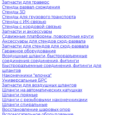
Запчасти для траверс
Стенды развал-схождения
Стенды 3D
Стенды для грузового транспорта
Стенды с ИК-связью
Стенды с кордовой связью
Запчасти и аксессуары
Сдвижные платформы, поворотные круги
Аксессуары для стендов сход-развала
Запчасти для стендов для сход-развала
Гаражное оборудование
Воздушные шланги, быстроразъемные
соединения соединения, фитинги
Быстроразъемные соединения, фитинги для
шлангов
Наконечники "елочка"
Универсальные БРС
Запчасти для воздушных шлангов
Шланги на автоматических катушках
Шланги прямые
Шланги с резьбовыми наконечниками
Шланги спиральные
Восстановление шаровых опор
Вспомогательное оборудование