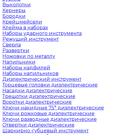
Выколотки
Кернеры
Бородки
Крейцмейсели
Клейма в наборах
Наборы ударного инструмента
Режущий инструмент
Сверла
Развертки
Ножовки по металлу
Напильники
Наборы надфилей
Наборы напильников
Диэлектрический инструмент
Торцевые головки диэлектрические
Насадки диэлектрические
Трещотки диэлектрические
Воротки диэлектрические
Ключи накидные 75° диэлектрические
Ключи рожковые диэлектрические
Ключи разводные диэлектрические
Отвертки диэлектрические
Шарнирно-губцевый инструмент