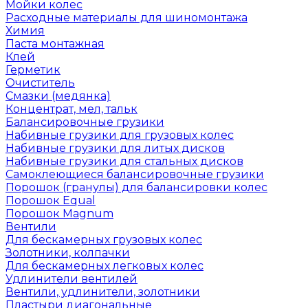
Мойки колес
Расходные материалы для шиномонтажа
Химия
Паста монтажная
Клей
Герметик
Очиститель
Смазки (медянка)
Концентрат, мел, тальк
Балансировочные грузики
Набивные грузики для грузовых колес
Набивные грузики для литых дисков
Набивные грузики для стальных дисков
Самоклеющиеся балансировочные грузики
Порошок (гранулы) для балансировки колес
Порошок Equal
Порошок Magnum
Вентили
Для бескамерных грузовых колес
Золотники, колпачки
Для бескамерных легковых колес
Удлинители вентилей
Вентили, удлинители, золотники
Пластыри диагональные