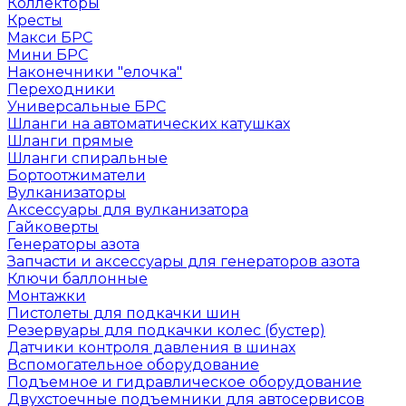
Коллекторы
Кресты
Макси БРС
Мини БРС
Наконечники "елочка"
Переходники
Универсальные БРС
Шланги на автоматических катушках
Шланги прямые
Шланги спиральные
Бортоотжиматели
Вулканизаторы
Аксессуары для вулканизатора
Гайковерты
Генераторы азота
Запчасти и аксессуары для генераторов азота
Ключи баллонные
Монтажки
Пистолеты для подкачки шин
Резервуары для подкачки колес (бустер)
Датчики контроля давления в шинах
Вспомогательное оборудование
Подъемное и гидравлическое оборудование
Двухстоечные подъемники для автосервисов