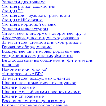
Запчасти для траверс
Стенды развал-схождения
Стенды 3D
Стенды для грузового транспорта
Стенды с ИК-связью
Стенды с кордовой связью
Запчасти и аксессуары
Сдвижные платформы, поворотные круги
Аксессуары для стендов сход-развала
Запчасти для стендов для сход-развала
Гаражное оборудование
Воздушные шланги, быстроразъемные
соединения соединения, фитинги
Быстроразъемные соединения, фитинги для
шлангов
Наконечники "елочка"
Универсальные БРС
Запчасти для воздушных шлангов
Шланги на автоматических катушках
Шланги прямые
Шланги с резьбовыми наконечниками
Шланги спиральные
Восстановление шаровых опор
Вспомогательное оборудование