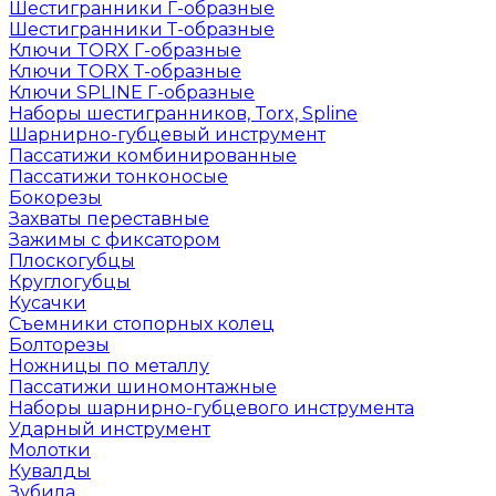
Шестигранники Г-образные
Шестигранники Т-образные
Ключи TORX Г-образные
Ключи TORX Т-образные
Ключи SPLINE Г-образные
Наборы шестигранников, Torx, Spline
Шарнирно-губцевый инструмент
Пассатижи комбинированные
Пассатижи тонконосые
Бокорезы
Захваты переставные
Зажимы с фиксатором
Плоскогубцы
Круглогубцы
Кусачки
Съемники стопорных колец
Болторезы
Ножницы по металлу
Пассатижи шиномонтажные
Наборы шарнирно-губцевого инструмента
Ударный инструмент
Молотки
Кувалды
Зубила