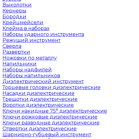
Выколотки
Кернеры
Бородки
Крейцмейсели
Клейма в наборах
Наборы ударного инструмента
Режущий инструмент
Сверла
Развертки
Ножовки по металлу
Напильники
Наборы надфилей
Наборы напильников
Диэлектрический инструмент
Торцевые головки диэлектрические
Насадки диэлектрические
Трещотки диэлектрические
Воротки диэлектрические
Ключи накидные 75° диэлектрические
Ключи рожковые диэлектрические
Ключи разводные диэлектрические
Отвертки диэлектрические
Шарнирно-губцевый инструмент