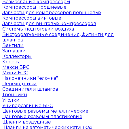
Безмасляные компрессоры
Компрессоры поршневые
Запчасти для компрессоров поршневых
Компрессоры винтовые
Запчасти для винтовых компрессоров
Системы подготовки воздуха
Быстроразъемные соединения, фитинги для
шлангов
Вентили
Заглушки
Коллекторы
Кресты
Макси БРС
Мини БРС
Наконечники "елочка"
Переходники
Соединители шлангов
Тройники
Уголки
Универсальные БРС
Цанговые разъемы металлические
Цанговые разъемы пластиковые
Шланги воздушные
Шланги на автоматических катушках