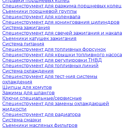
Оправки поршневых колец
Специнструмент для разжима поршневых колец
Съемники поршневой группы
Специнструмент для коленвала
Специнструмент для хонингования цилиндров
Система зажигания
Специнструмент для свечей зажигания и накала
Съемники катушек зажигания
Система питания
Специнструмент для топливных форсунок
Специнструмент для крышки топливного насоса
Специнструмент для регулировки ТНВД
Специнструмент для топливных линий
Система охлаждения
Специнструмент для тест-ния системы
охлаждения
Щипцы для хомутов
Зажимы для шлангов
Ключи специальные/сервисные
Специнструмент для замены охлаждающей
жидкости
Специнструмент для радиатора
Система смазки
Съемники масляных фильтров