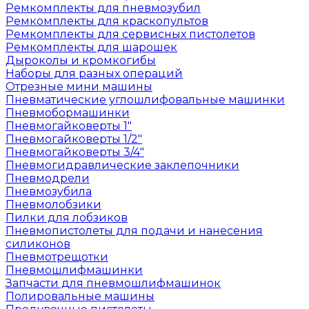
Ремкомплекты для пневмозубил
Ремкомплекты для краскопультов
Ремкомплекты для сервисных пистолетов
Ремкомплекты для шарошек
Дыроколы и кромкогибы
Наборы для разных операций
Отрезные мини машины
Пневматические углошлифовальные машинки
Пневмобормашинки
Пневмогайковерты 1"
Пневмогайковерты 1/2"
Пневмогайковерты 3/4"
Пневмогидравлические заклепочники
Пневмодрели
Пневмозубила
Пневмолобзики
Пилки для лобзиков
Пневмопистолеты для подачи и нанесения
силиконов
Пневмотрещотки
Пневмошлифмашинки
Запчасти для пневмошлифмашинок
Полировальные машины