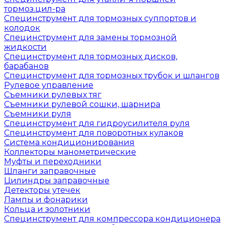
тормоз.цил-ра
Специнструмент для тормозных суппортов и
колодок
Специнструмент для замены тормозной
жидкости
Специнструмент для тормозных дисков,
барабанов
Специнструмент для тормозных трубок и шлангов
Рулевое управление
Съемники рулевых тяг
Съемники рулевой сошки, шарнира
Съемники руля
Специнструмент для гидроусилителя руля
Специнструмент для поворотных кулаков
Система кондиционирования
Коллекторы манометрические
Муфты и переходники
Шланги заправочные
Цилиндры заправочные
Детекторы утечек
Лампы и фонарики
Кольца и золотники
Специнструмент для компрессора кондиционера