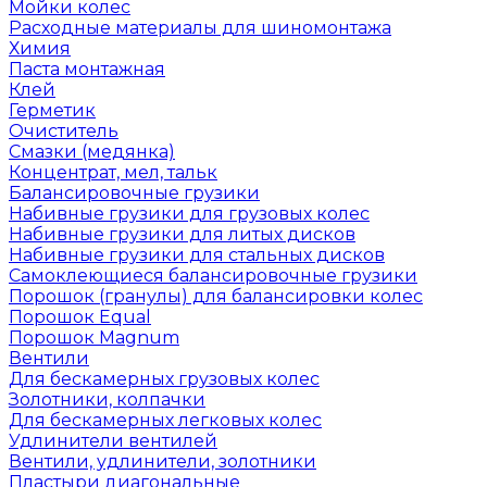
Мойки колес
Расходные материалы для шиномонтажа
Химия
Паста монтажная
Клей
Герметик
Очиститель
Смазки (медянка)
Концентрат, мел, тальк
Балансировочные грузики
Набивные грузики для грузовых колес
Набивные грузики для литых дисков
Набивные грузики для стальных дисков
Самоклеющиеся балансировочные грузики
Порошок (гранулы) для балансировки колес
Порошок Equal
Порошок Magnum
Вентили
Для бескамерных грузовых колес
Золотники, колпачки
Для бескамерных легковых колес
Удлинители вентилей
Вентили, удлинители, золотники
Пластыри диагональные