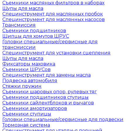
Съемники масляных фильтров в наборах
Щупы для масла
Специнструмент для маслянных пробок
Специнструмент для маслянных насосов
Трансмиссия
Съемники подшипников
Щипцы для хомутов ШРУС
Головки специальные/сервисные для
трансмиссии
Специнструмент для установки сцепления
Щупы для масла
Фиксаторы маховика
Съемники ШРУСов
Специнструмент для замены масла
Подвеска автомобиля
Стяжки пружин
Съемники шаровых опор, рулевых тяг
Съемники подшипников ступицы
Съемники сайлентблоков и рычагов
Съемники амортизаторов
Съемники ступицы
Головки специальные/сервисные для подвески
Тормозная система
Специнструмент для утапли-я поршней