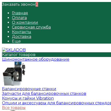
Заказать звонок
0
Главная
Оплата
О компании
Сервисная служба
Контакты
Доставка
Еще
Каталог товаров
Шиномонтажное оборудование
Балансировочные станки
Запчасти для балансировочных станков
Конусы и гайки Vibration
Опции и аксессуары для балансировочных стендо
Все товары