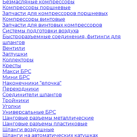
Безмасляные компрессоры
Компрессоры поршневые
Запчасти для компрессоров поршневых
Компрессоры винтовые
Запчасти для винтовых компрессоров
Системы подготовки воздуха
Быстроразъемные соединения, фитинги для
шлангов
Вентили
Заглушки
Коллекторы
Кресты
Макси БРС
Мини БРС
Наконечники "елочка"
Переходники
Соединители шлангов
Тройники
Уголки
Универсальные БРС
Цанговые разъемы металлические
Цанговые разъемы пластиковые
Шланги воздушные
Шланги на автоматических катушках