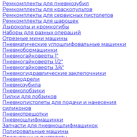
Ремкомплекты для пневмозубил
Ремкомплекты для краскопультов
Ремкомплекты для сервисных пистолетов
Ремкомплекты для шарошек
Дыроколы и кромкогибы
Наборы для разных операций
Отрезные мини машины
Пневматические углошлифовальные машинки
Пневмобормашинки
Пневмогайковерты 1"
Пневмогайковерты 1/2"
Пневмогайковерты 3/4"
Пневмогидравлические заклепочники
Пневмодрели
Пневмозубила
Пневмолобзики
Пилки для лобзиков
Пневмопистолеты для подачи и нанесения
силиконов
Пневмотрещотки
Пневмошлифмашинки
Запчасти для пневмошлифмашинок
Полировальные машины