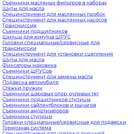
Съемники масляных фильтров в наборах
Щупы для масла
Специнструмент для маслянных пробок
Специнструмент для маслянных насосов
Трансмиссия
Съемники подшипников
Щипцы для хомутов ШРУС
Головки специальные/сервисные для
трансмиссии
Специнструмент для установки сцепления
Щупы для масла
Фиксаторы маховика
Съемники ШРУСов
Специнструмент для замены масла
Подвеска автомобиля
Стяжки пружин
Съемники шаровых опор, рулевых тяг
Съемники подшипников ступицы
Съемники сайлентблоков и рычагов
Съемники амортизаторов
Съемники ступицы
Головки специальные/сервисные для подвески
Тормозная система
Специнструмент для утапли-я поршней