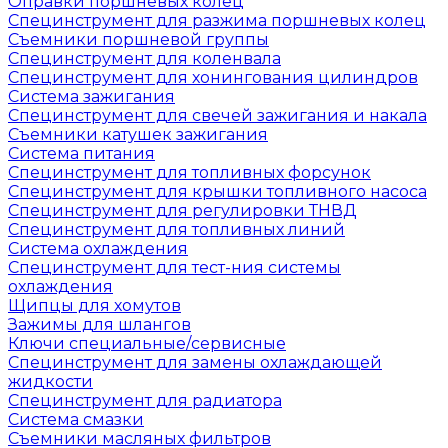
Оправки поршневых колец
Специнструмент для разжима поршневых колец
Съемники поршневой группы
Специнструмент для коленвала
Специнструмент для хонингования цилиндров
Система зажигания
Специнструмент для свечей зажигания и накала
Съемники катушек зажигания
Система питания
Специнструмент для топливных форсунок
Специнструмент для крышки топливного насоса
Специнструмент для регулировки ТНВД
Специнструмент для топливных линий
Система охлаждения
Специнструмент для тест-ния системы
охлаждения
Щипцы для хомутов
Зажимы для шлангов
Ключи специальные/сервисные
Специнструмент для замены охлаждающей
жидкости
Специнструмент для радиатора
Система смазки
Съемники масляных фильтров