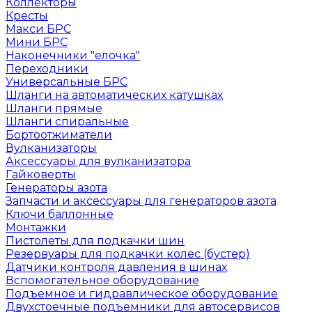
Коллекторы
Кресты
Макси БРС
Мини БРС
Наконечники "елочка"
Переходники
Универсальные БРС
Шланги на автоматических катушках
Шланги прямые
Шланги спиральные
Бортоотжиматели
Вулканизаторы
Аксессуары для вулканизатора
Гайковерты
Генераторы азота
Запчасти и аксессуары для генераторов азота
Ключи баллонные
Монтажки
Пистолеты для подкачки шин
Резервуары для подкачки колес (бустер)
Датчики контроля давления в шинах
Вспомогательное оборудование
Подъемное и гидравлическое оборудование
Двухстоечные подъемники для автосервисов