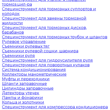
тормоз.цил-ра
Специнструмент для тормозных суппортов и
колодок
Специнструмент для замены тормозной
жидкости
Специнструмент для тормозных дисков,
барабанов
Специнструмент для тормозных трубок и шлангов
Рулевое управление
Съемники рулевых тяг
Съемники рулевой сошки, шарнира
Съемники руля
Специнструмент для гидроусилителя руля
Специнструмент для поворотных кулаков
Система кондиционирования
Коллекторы манометрические
Муфты и переходники
Шланги заправочные
Цилиндры заправочные
Детекторы утечек
Лампы и фонарики
Кольца и золотники
Специнструмент для компрессора кондиционера