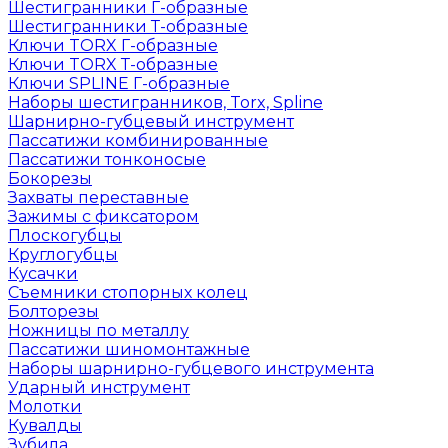
Шестигранники Г-образные
Шестигранники Т-образные
Ключи TORX Г-образные
Ключи TORX Т-образные
Ключи SPLINE Г-образные
Наборы шестигранников, Torx, Spline
Шарнирно-губцевый инструмент
Пассатижи комбинированные
Пассатижи тонконосые
Бокорезы
Захваты переставные
Зажимы с фиксатором
Плоскогубцы
Круглогубцы
Кусачки
Съемники стопорных колец
Болторезы
Ножницы по металлу
Пассатижи шиномонтажные
Наборы шарнирно-губцевого инструмента
Ударный инструмент
Молотки
Кувалды
Зубила