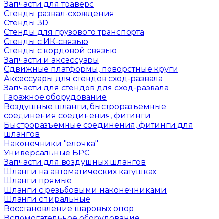
Запчасти для траверс
Стенды развал-схождения
Стенды 3D
Стенды для грузового транспорта
Стенды с ИК-связью
Стенды с кордовой связью
Запчасти и аксессуары
Сдвижные платформы, поворотные круги
Аксессуары для стендов сход-развала
Запчасти для стендов для сход-развала
Гаражное оборудование
Воздушные шланги, быстроразъемные
соединения соединения, фитинги
Быстроразъемные соединения, фитинги для
шлангов
Наконечники "елочка"
Универсальные БРС
Запчасти для воздушных шлангов
Шланги на автоматических катушках
Шланги прямые
Шланги с резьбовыми наконечниками
Шланги спиральные
Восстановление шаровых опор
Вспомогательное оборудование