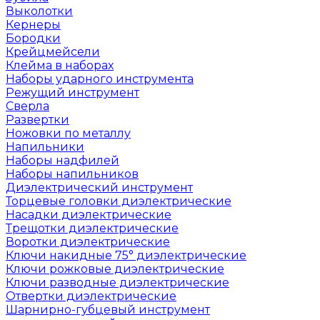
Выколотки
Кернеры
Бородки
Крейцмейсели
Клейма в наборах
Наборы ударного инструмента
Режущий инструмент
Сверла
Развертки
Ножовки по металлу
Напильники
Наборы надфилей
Наборы напильников
Диэлектрический инструмент
Торцевые головки диэлектрические
Насадки диэлектрические
Трещотки диэлектрические
Воротки диэлектрические
Ключи накидные 75° диэлектрические
Ключи рожковые диэлектрические
Ключи разводные диэлектрические
Отвертки диэлектрические
Шарнирно-губцевый инструмент