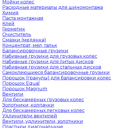
Мойки колес
Расходные материалы для шиномонтажа
Химия
Паста монтажная
Клей
Герметик
Очиститель
Смазки (медянка)
Концентрат, мел, тальк
Балансировочные грузики
Набивные грузики для грузовых колес
Набивные грузики для литых дисков
Набивные грузики для стальных дисков
Самоклеющиеся балансировочные грузики
Порошок (гранулы) для балансировки колес
Порошок Equal
Порошок Magnum
Вентили
Для бескамерных грузовых колес
Золотники, колпачки
Для бескамерных легковых колес
Удлинители вентилей
Вентили, удлинители, золотники
Пластыри диагональные