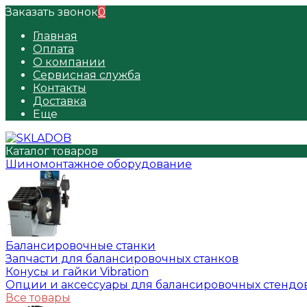
Заказать звонок
0
Главная
Оплата
О компании
Сервисная служба
Контакты
Доставка
Еще
Каталог товаров
Шиномонтажное оборудование
Балансировочные станки
Запчасти для балансировочных станков
Конусы и гайки Vibration
Опции и аксессуары для балансировочных стендо
Все товары