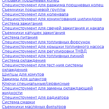
Оправки поршневых колец
Специнструмент для разжима поршневых колец
Съемники поршневой группы
Специнструмент для коленвала
Специнструмент для хонингования цилиндров
Система зажигания
Специнструмент для свечей зажигания и накала
Съемники катушек зажигания
Система питания
Специнструмент для топливных форсунок
Специнструмент для крышки топливного насоса
Специнструмент для регулировки ТНВД
Специнструмент для топливных линий
Система охлаждения
Специнструмент для тест-ния системы
охлаждения
Щипцы для хомутов
Зажимы для шлангов
Ключи специальные/сервисные
Специнструмент для замены охлаждающей
жидкости
Специнструмент для радиатора
Система смазки
Съемники масляных фильтров