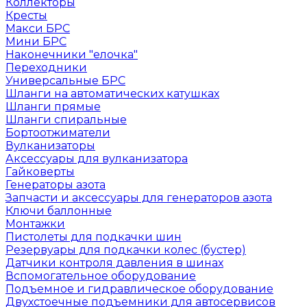
Коллекторы
Кресты
Макси БРС
Мини БРС
Наконечники "елочка"
Переходники
Универсальные БРС
Шланги на автоматических катушках
Шланги прямые
Шланги спиральные
Бортоотжиматели
Вулканизаторы
Аксессуары для вулканизатора
Гайковерты
Генераторы азота
Запчасти и аксессуары для генераторов азота
Ключи баллонные
Монтажки
Пистолеты для подкачки шин
Резервуары для подкачки колес (бустер)
Датчики контроля давления в шинах
Вспомогательное оборудование
Подъемное и гидравлическое оборудование
Двухстоечные подъемники для автосервисов