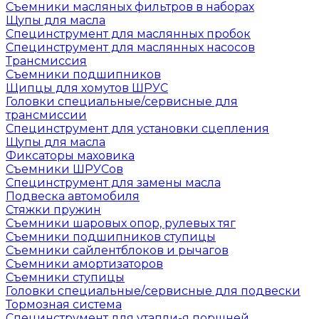
Съемники масляных фильтров в наборах
Щупы для масла
Специнструмент для маслянных пробок
Специнструмент для маслянных насосов
Трансмиссия
Съемники подшипников
Щипцы для хомутов ШРУС
Головки специальные/сервисные для
трансмиссии
Специнструмент для установки сцепления
Щупы для масла
Фиксаторы маховика
Съемники ШРУСов
Специнструмент для замены масла
Подвеска автомобиля
Стяжки пружин
Съемники шаровых опор, рулевых тяг
Съемники подшипников ступицы
Съемники сайлентблоков и рычагов
Съемники амортизаторов
Съемники ступицы
Головки специальные/сервисные для подвески
Тормозная система
Специнструмент для утапли-я поршней