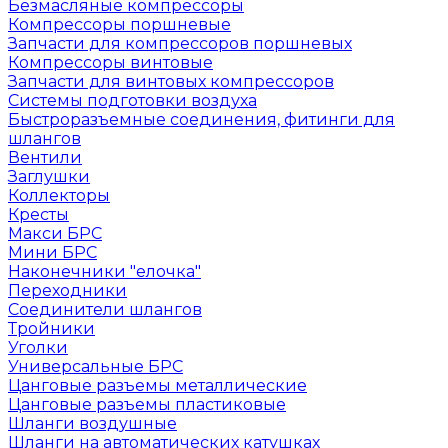
Безмасляные компрессоры
Компрессоры поршневые
Запчасти для компрессоров поршневых
Компрессоры винтовые
Запчасти для винтовых компрессоров
Системы подготовки воздуха
Быстроразъемные соединения, фитинги для
шлангов
Вентили
Заглушки
Коллекторы
Кресты
Макси БРС
Мини БРС
Наконечники "елочка"
Переходники
Соединители шлангов
Тройники
Уголки
Универсальные БРС
Цанговые разъемы металлические
Цанговые разъемы пластиковые
Шланги воздушные
Шланги на автоматических катушках