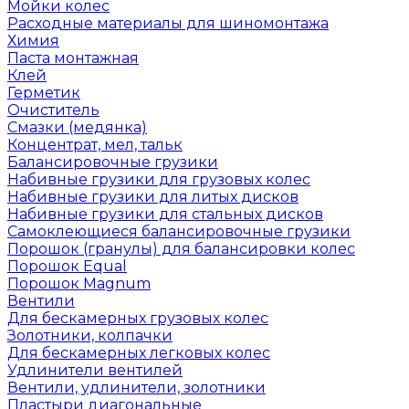
Мойки колес
Расходные материалы для шиномонтажа
Химия
Паста монтажная
Клей
Герметик
Очиститель
Смазки (медянка)
Концентрат, мел, тальк
Балансировочные грузики
Набивные грузики для грузовых колес
Набивные грузики для литых дисков
Набивные грузики для стальных дисков
Самоклеющиеся балансировочные грузики
Порошок (гранулы) для балансировки колес
Порошок Equal
Порошок Magnum
Вентили
Для бескамерных грузовых колес
Золотники, колпачки
Для бескамерных легковых колес
Удлинители вентилей
Вентили, удлинители, золотники
Пластыри диагональные