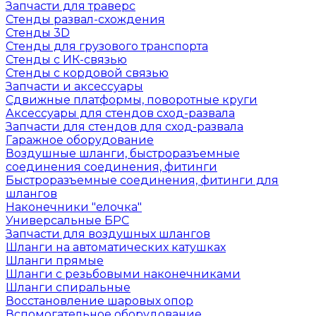
Запчасти для траверс
Стенды развал-схождения
Стенды 3D
Стенды для грузового транспорта
Стенды с ИК-связью
Стенды с кордовой связью
Запчасти и аксессуары
Сдвижные платформы, поворотные круги
Аксессуары для стендов сход-развала
Запчасти для стендов для сход-развала
Гаражное оборудование
Воздушные шланги, быстроразъемные
соединения соединения, фитинги
Быстроразъемные соединения, фитинги для
шлангов
Наконечники "елочка"
Универсальные БРС
Запчасти для воздушных шлангов
Шланги на автоматических катушках
Шланги прямые
Шланги с резьбовыми наконечниками
Шланги спиральные
Восстановление шаровых опор
Вспомогательное оборудование