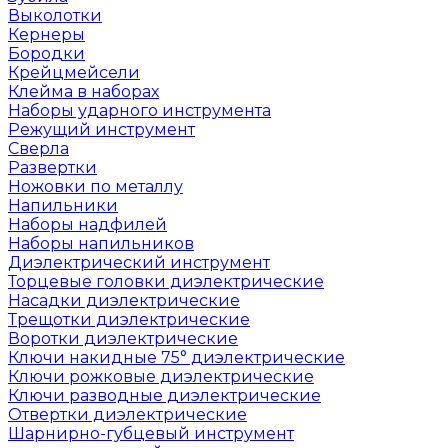
Выколотки
Кернеры
Бородки
Крейцмейсели
Клейма в наборах
Наборы ударного инструмента
Режущий инструмент
Сверла
Развертки
Ножовки по металлу
Напильники
Наборы надфилей
Наборы напильников
Диэлектрический инструмент
Торцевые головки диэлектрические
Насадки диэлектрические
Трещотки диэлектрические
Воротки диэлектрические
Ключи накидные 75° диэлектрические
Ключи рожковые диэлектрические
Ключи разводные диэлектрические
Отвертки диэлектрические
Шарнирно-губцевый инструмент