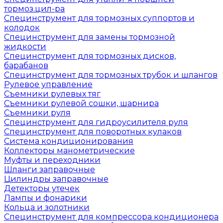
тормоз.цил-ра
Специнструмент для тормозных суппортов и
колодок
Специнструмент для замены тормозной
жидкости
Специнструмент для тормозных дисков,
барабанов
Специнструмент для тормозных трубок и шлангов
Рулевое управление
Съемники рулевых тяг
Съемники рулевой сошки, шарнира
Съемники руля
Специнструмент для гидроусилителя руля
Специнструмент для поворотных кулаков
Система кондиционирования
Коллекторы манометрические
Муфты и переходники
Шланги заправочные
Цилиндры заправочные
Детекторы утечек
Лампы и фонарики
Кольца и золотники
Специнструмент для компрессора кондиционера