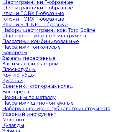
Шестигранники Г-образные
Шестигранники Т-образные
Ключи TORX Г-образные
Ключи TORX Т-образные
Ключи SPLINE Г-образные
Наборы шестигранников, Torx, Spline
Шарнирно-губцевый инструмент
Пассатижи комбинированные
Пассатижи тонконосые
Бокорезы
Захваты переставные
Зажимы с фиксатором
Плоскогубцы
Круглогубцы
Кусачки
Съемники стопорных колец
Болторезы
Ножницы по металлу
Пассатижи шиномонтажные
Наборы шарнирно-губцевого инструмента
Ударный инструмент
Молотки
Кувалды
Зубила