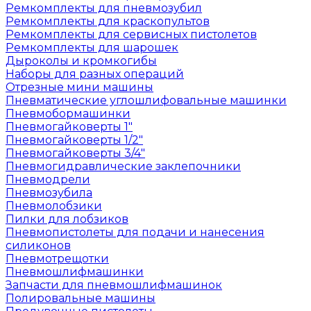
Ремкомплекты для пневмозубил
Ремкомплекты для краскопультов
Ремкомплекты для сервисных пистолетов
Ремкомплекты для шарошек
Дыроколы и кромкогибы
Наборы для разных операций
Отрезные мини машины
Пневматические углошлифовальные машинки
Пневмобормашинки
Пневмогайковерты 1"
Пневмогайковерты 1/2"
Пневмогайковерты 3/4"
Пневмогидравлические заклепочники
Пневмодрели
Пневмозубила
Пневмолобзики
Пилки для лобзиков
Пневмопистолеты для подачи и нанесения
силиконов
Пневмотрещотки
Пневмошлифмашинки
Запчасти для пневмошлифмашинок
Полировальные машины