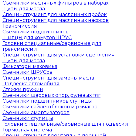
Съемники масляных фильтров в наборах
Щупы для масла
Специнструмент для маслянных пробок
Специнструмент для маслянных насосов
Трансмиссия
Съемники подшипников
Щипцы для хомутов ШРУС
Головки специальные/сервисные для
трансмиссии
Специнструмент для установки сцепления
Щупы для масла
Фиксаторы маховика
Съемники ШРУСов
Специнструмент для замены масла
Подвеска автомобиля
Стяжки пружин
Съемники шаровых опор, рулевых тяг
Съемники подшипников ступицы
Съемники сайлентблоков и рычагов
Съемники амортизаторов
Съемники ступицы
Головки специальные/сервисные для подвески
Тормозная система
Специнструмент для утапли-я поршней