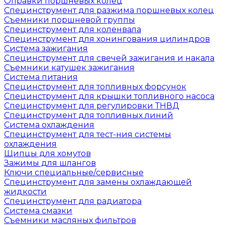
Оправки поршневых колец
Специнструмент для разжима поршневых колец
Съемники поршневой группы
Специнструмент для коленвала
Специнструмент для хонингования цилиндров
Система зажигания
Специнструмент для свечей зажигания и накала
Съемники катушек зажигания
Система питания
Специнструмент для топливных форсунок
Специнструмент для крышки топливного насоса
Специнструмент для регулировки ТНВД
Специнструмент для топливных линий
Система охлаждения
Специнструмент для тест-ния системы
охлаждения
Щипцы для хомутов
Зажимы для шлангов
Ключи специальные/сервисные
Специнструмент для замены охлаждающей
жидкости
Специнструмент для радиатора
Система смазки
Съемники масляных фильтров