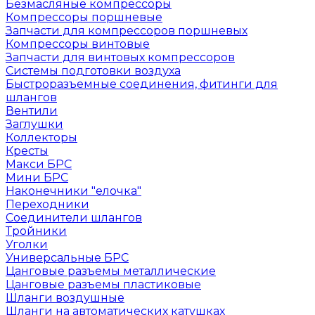
Безмасляные компрессоры
Компрессоры поршневые
Запчасти для компрессоров поршневых
Компрессоры винтовые
Запчасти для винтовых компрессоров
Системы подготовки воздуха
Быстроразъемные соединения, фитинги для
шлангов
Вентили
Заглушки
Коллекторы
Кресты
Макси БРС
Мини БРС
Наконечники "елочка"
Переходники
Соединители шлангов
Тройники
Уголки
Универсальные БРС
Цанговые разъемы металлические
Цанговые разъемы пластиковые
Шланги воздушные
Шланги на автоматических катушках