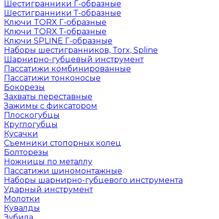
Шестигранники Г-образные
Шестигранники Т-образные
Ключи TORX Г-образные
Ключи TORX Т-образные
Ключи SPLINE Г-образные
Наборы шестигранников, Torx, Spline
Шарнирно-губцевый инструмент
Пассатижи комбинированные
Пассатижи тонконосые
Бокорезы
Захваты переставные
Зажимы с фиксатором
Плоскогубцы
Круглогубцы
Кусачки
Съемники стопорных колец
Болторезы
Ножницы по металлу
Пассатижи шиномонтажные
Наборы шарнирно-губцевого инструмента
Ударный инструмент
Молотки
Кувалды
Зубила