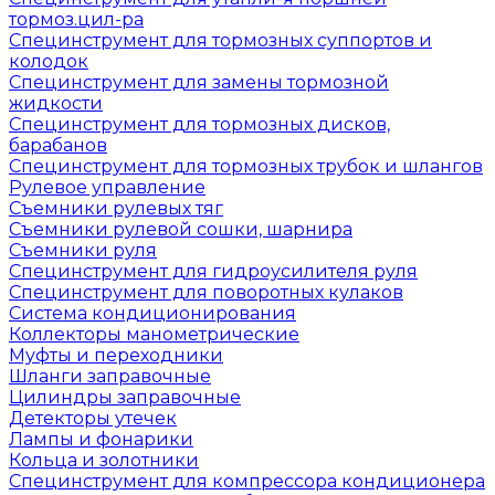
тормоз.цил-ра
Специнструмент для тормозных суппортов и
колодок
Специнструмент для замены тормозной
жидкости
Специнструмент для тормозных дисков,
барабанов
Специнструмент для тормозных трубок и шлангов
Рулевое управление
Съемники рулевых тяг
Съемники рулевой сошки, шарнира
Съемники руля
Специнструмент для гидроусилителя руля
Специнструмент для поворотных кулаков
Система кондиционирования
Коллекторы манометрические
Муфты и переходники
Шланги заправочные
Цилиндры заправочные
Детекторы утечек
Лампы и фонарики
Кольца и золотники
Специнструмент для компрессора кондиционера