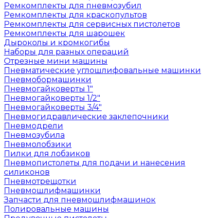
Ремкомплекты для пневмозубил
Ремкомплекты для краскопультов
Ремкомплекты для сервисных пистолетов
Ремкомплекты для шарошек
Дыроколы и кромкогибы
Наборы для разных операций
Отрезные мини машины
Пневматические углошлифовальные машинки
Пневмобормашинки
Пневмогайковерты 1"
Пневмогайковерты 1/2"
Пневмогайковерты 3/4"
Пневмогидравлические заклепочники
Пневмодрели
Пневмозубила
Пневмолобзики
Пилки для лобзиков
Пневмопистолеты для подачи и нанесения
силиконов
Пневмотрещотки
Пневмошлифмашинки
Запчасти для пневмошлифмашинок
Полировальные машины