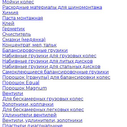
Мойки колес
Расходные материалы для шиномонтажа
Химия
Паста монтажная
Клей
Герметик
Очиститель
Смазки (медянка)
Концентрат, мел, тальк
Балансировочные грузики
Набивные грузики для грузовых колес
Набивные грузики для литых дисков
Набивные грузики для стальных дисков
Самоклеющиеся балансировочные грузики
Порошок (гранулы) для балансировки колес
Порошок Equal
Порошок Magnum
Вентили
Для бескамерных грузовых колес
Золотники, колпачки
Для бескамерных легковых колес
Удлинители вентилей
Вентили, удлинители, золотники
Пластыри диагональные