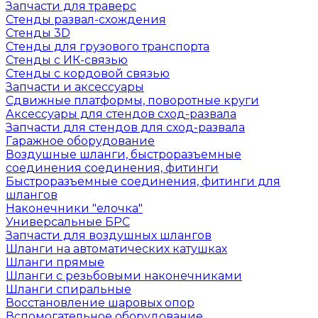
Запчасти для траверс
Стенды развал-схождения
Стенды 3D
Стенды для грузового транспорта
Стенды с ИК-связью
Стенды с кордовой связью
Запчасти и аксессуары
Сдвижные платформы, поворотные круги
Аксессуары для стендов сход-развала
Запчасти для стендов для сход-развала
Гаражное оборудование
Воздушные шланги, быстроразъемные
соединения соединения, фитинги
Быстроразъемные соединения, фитинги для
шлангов
Наконечники "елочка"
Универсальные БРС
Запчасти для воздушных шлангов
Шланги на автоматических катушках
Шланги прямые
Шланги с резьбовыми наконечниками
Шланги спиральные
Восстановление шаровых опор
Вспомогательное оборудование