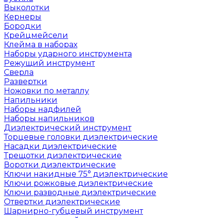
Выколотки
Кернеры
Бородки
Крейцмейсели
Клейма в наборах
Наборы ударного инструмента
Режущий инструмент
Сверла
Развертки
Ножовки по металлу
Напильники
Наборы надфилей
Наборы напильников
Диэлектрический инструмент
Торцевые головки диэлектрические
Насадки диэлектрические
Трещотки диэлектрические
Воротки диэлектрические
Ключи накидные 75° диэлектрические
Ключи рожковые диэлектрические
Ключи разводные диэлектрические
Отвертки диэлектрические
Шарнирно-губцевый инструмент