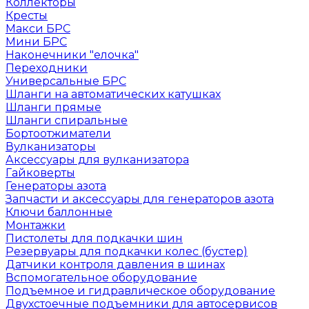
Коллекторы
Кресты
Макси БРС
Мини БРС
Наконечники "елочка"
Переходники
Универсальные БРС
Шланги на автоматических катушках
Шланги прямые
Шланги спиральные
Бортоотжиматели
Вулканизаторы
Аксессуары для вулканизатора
Гайковерты
Генераторы азота
Запчасти и аксессуары для генераторов азота
Ключи баллонные
Монтажки
Пистолеты для подкачки шин
Резервуары для подкачки колес (бустер)
Датчики контроля давления в шинах
Вспомогательное оборудование
Подъемное и гидравлическое оборудование
Двухстоечные подъемники для автосервисов