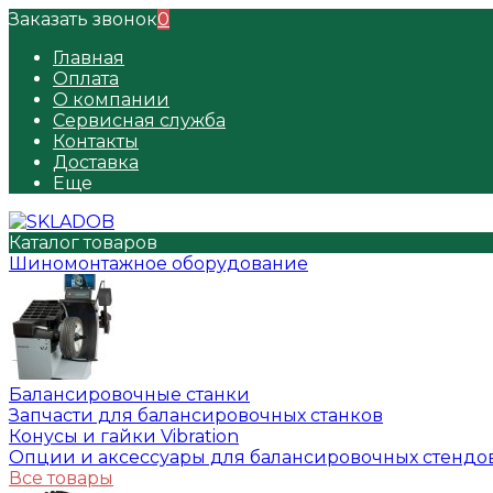
Заказать звонок
0
Главная
Оплата
О компании
Сервисная служба
Контакты
Доставка
Еще
Каталог товаров
Шиномонтажное оборудование
Балансировочные станки
Запчасти для балансировочных станков
Конусы и гайки Vibration
Опции и аксессуары для балансировочных стендо
Все товары