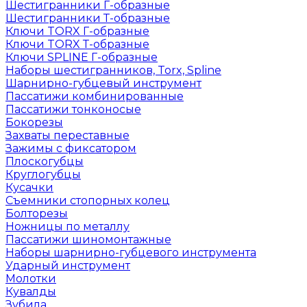
Шестигранники Г-образные
Шестигранники Т-образные
Ключи TORX Г-образные
Ключи TORX Т-образные
Ключи SPLINE Г-образные
Наборы шестигранников, Torx, Spline
Шарнирно-губцевый инструмент
Пассатижи комбинированные
Пассатижи тонконосые
Бокорезы
Захваты переставные
Зажимы с фиксатором
Плоскогубцы
Круглогубцы
Кусачки
Съемники стопорных колец
Болторезы
Ножницы по металлу
Пассатижи шиномонтажные
Наборы шарнирно-губцевого инструмента
Ударный инструмент
Молотки
Кувалды
Зубила