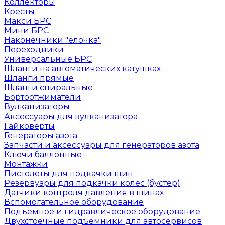
Коллекторы
Кресты
Макси БРС
Мини БРС
Наконечники "елочка"
Переходники
Универсальные БРС
Шланги на автоматических катушках
Шланги прямые
Шланги спиральные
Бортоотжиматели
Вулканизаторы
Аксессуары для вулканизатора
Гайковерты
Генераторы азота
Запчасти и аксессуары для генераторов азота
Ключи баллонные
Монтажки
Пистолеты для подкачки шин
Резервуары для подкачки колес (бустер)
Датчики контроля давления в шинах
Вспомогательное оборудование
Подъемное и гидравлическое оборудование
Двухстоечные подъемники для автосервисов