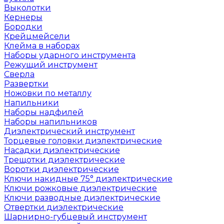
Выколотки
Кернеры
Бородки
Крейцмейсели
Клейма в наборах
Наборы ударного инструмента
Режущий инструмент
Сверла
Развертки
Ножовки по металлу
Напильники
Наборы надфилей
Наборы напильников
Диэлектрический инструмент
Торцевые головки диэлектрические
Насадки диэлектрические
Трещотки диэлектрические
Воротки диэлектрические
Ключи накидные 75° диэлектрические
Ключи рожковые диэлектрические
Ключи разводные диэлектрические
Отвертки диэлектрические
Шарнирно-губцевый инструмент