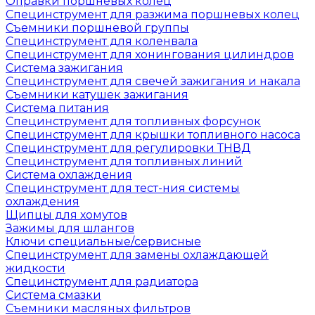
Оправки поршневых колец
Специнструмент для разжима поршневых колец
Съемники поршневой группы
Специнструмент для коленвала
Специнструмент для хонингования цилиндров
Система зажигания
Специнструмент для свечей зажигания и накала
Съемники катушек зажигания
Система питания
Специнструмент для топливных форсунок
Специнструмент для крышки топливного насоса
Специнструмент для регулировки ТНВД
Специнструмент для топливных линий
Система охлаждения
Специнструмент для тест-ния системы
охлаждения
Щипцы для хомутов
Зажимы для шлангов
Ключи специальные/сервисные
Специнструмент для замены охлаждающей
жидкости
Специнструмент для радиатора
Система смазки
Съемники масляных фильтров