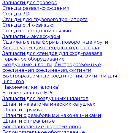
Запчасти для траверс
Стенды развал-схождения
Стенды 3D
Стенды для грузового транспорта
Стенды с ИК-связью
Стенды с кордовой связью
Запчасти и аксессуары
Сдвижные платформы, поворотные круги
Аксессуары для стендов сход-развала
Запчасти для стендов для сход-развала
Гаражное оборудование
Воздушные шланги, быстроразъемные
соединения соединения, фитинги
Быстроразъемные соединения, фитинги для
шлангов
Наконечники "елочка"
Универсальные БРС
Запчасти для воздушных шлангов
Шланги на автоматических катушках
Шланги прямые
Шланги с резьбовыми наконечниками
Шланги спиральные
Восстановление шаровых опор
Вспомогательное оборудование