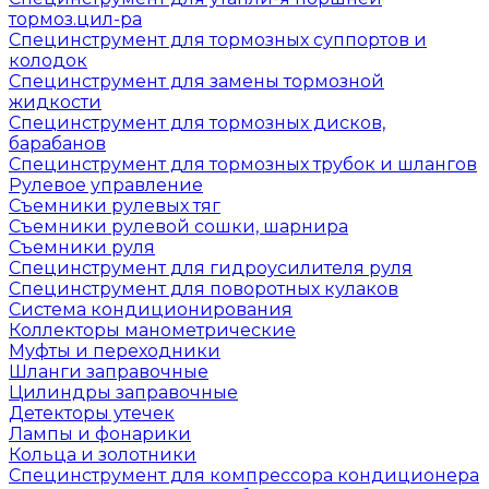
тормоз.цил-ра
Специнструмент для тормозных суппортов и
колодок
Специнструмент для замены тормозной
жидкости
Специнструмент для тормозных дисков,
барабанов
Специнструмент для тормозных трубок и шлангов
Рулевое управление
Съемники рулевых тяг
Съемники рулевой сошки, шарнира
Съемники руля
Специнструмент для гидроусилителя руля
Специнструмент для поворотных кулаков
Система кондиционирования
Коллекторы манометрические
Муфты и переходники
Шланги заправочные
Цилиндры заправочные
Детекторы утечек
Лампы и фонарики
Кольца и золотники
Специнструмент для компрессора кондиционера