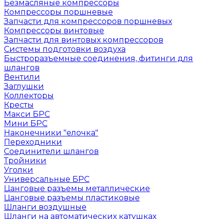
Безмасляные компрессоры
Компрессоры поршневые
Запчасти для компрессоров поршневых
Компрессоры винтовые
Запчасти для винтовых компрессоров
Системы подготовки воздуха
Быстроразъемные соединения, фитинги для
шлангов
Вентили
Заглушки
Коллекторы
Кресты
Макси БРС
Мини БРС
Наконечники "елочка"
Переходники
Соединители шлангов
Тройники
Уголки
Универсальные БРС
Цанговые разъемы металлические
Цанговые разъемы пластиковые
Шланги воздушные
Шланги на автоматических катушках