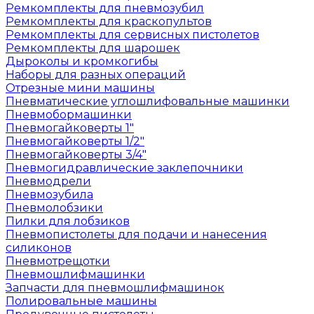
Ремкомплекты для пневмозубил
Ремкомплекты для краскопультов
Ремкомплекты для сервисных пистолетов
Ремкомплекты для шарошек
Дыроколы и кромкогибы
Наборы для разных операций
Отрезные мини машины
Пневматические углошлифовальные машинки
Пневмобормашинки
Пневмогайковерты 1"
Пневмогайковерты 1/2"
Пневмогайковерты 3/4"
Пневмогидравлические заклепочники
Пневмодрели
Пневмозубила
Пневмолобзики
Пилки для лобзиков
Пневмопистолеты для подачи и нанесения
силиконов
Пневмотрещотки
Пневмошлифмашинки
Запчасти для пневмошлифмашинок
Полировальные машины