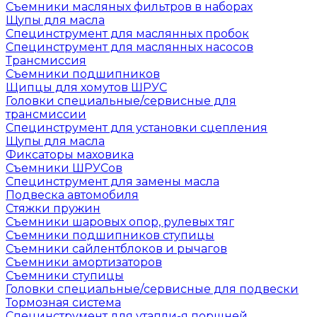
Съемники масляных фильтров в наборах
Щупы для масла
Специнструмент для маслянных пробок
Специнструмент для маслянных насосов
Трансмиссия
Съемники подшипников
Щипцы для хомутов ШРУС
Головки специальные/сервисные для
трансмиссии
Специнструмент для установки сцепления
Щупы для масла
Фиксаторы маховика
Съемники ШРУСов
Специнструмент для замены масла
Подвеска автомобиля
Стяжки пружин
Съемники шаровых опор, рулевых тяг
Съемники подшипников ступицы
Съемники сайлентблоков и рычагов
Съемники амортизаторов
Съемники ступицы
Головки специальные/сервисные для подвески
Тормозная система
Специнструмент для утапли-я поршней