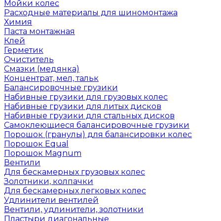
Мойки колес
Расходные материалы для шиномонтажа
Химия
Паста монтажная
Клей
Герметик
Очиститель
Смазки (медянка)
Концентрат, мел, тальк
Балансировочные грузики
Набивные грузики для грузовых колес
Набивные грузики для литых дисков
Набивные грузики для стальных дисков
Самоклеющиеся балансировочные грузики
Порошок (гранулы) для балансировки колес
Порошок Equal
Порошок Magnum
Вентили
Для бескамерных грузовых колес
Золотники, колпачки
Для бескамерных легковых колес
Удлинители вентилей
Вентили, удлинители, золотники
Пластыри диагональные