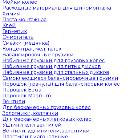
Мойки колес
Расходные материалы для шиномонтажа
Химия
Паста монтажная
Клей
Герметик
Очиститель
Смазки (медянка)
Концентрат, мел, тальк
Балансировочные грузики
Набивные грузики для грузовых колес
Набивные грузики для литых дисков
Набивные грузики для стальных дисков
Самоклеющиеся балансировочные грузики
Порошок (гранулы) для балансировки колес
Порошок Equal
Порошок Magnum
Вентили
Для бескамерных грузовых колес
Золотники, колпачки
Для бескамерных легковых колес
Удлинители вентилей
Вентили, удлинители, золотники
Пластыри диагональные