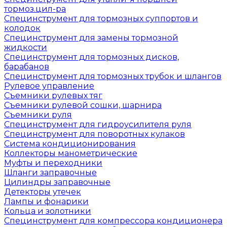
тормоз.цил-ра
Специнструмент для тормозных суппортов и
колодок
Специнструмент для замены тормозной
жидкости
Специнструмент для тормозных дисков,
барабанов
Специнструмент для тормозных трубок и шлангов
Рулевое управление
Съемники рулевых тяг
Съемники рулевой сошки, шарнира
Съемники руля
Специнструмент для гидроусилителя руля
Специнструмент для поворотных кулаков
Система кондиционирования
Коллекторы манометрические
Муфты и переходники
Шланги заправочные
Цилиндры заправочные
Детекторы утечек
Лампы и фонарики
Кольца и золотники
Специнструмент для компрессора кондиционера