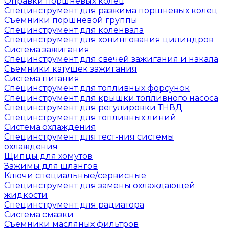
Оправки поршневых колец
Специнструмент для разжима поршневых колец
Съемники поршневой группы
Специнструмент для коленвала
Специнструмент для хонингования цилиндров
Система зажигания
Специнструмент для свечей зажигания и накала
Съемники катушек зажигания
Система питания
Специнструмент для топливных форсунок
Специнструмент для крышки топливного насоса
Специнструмент для регулировки ТНВД
Специнструмент для топливных линий
Система охлаждения
Специнструмент для тест-ния системы
охлаждения
Щипцы для хомутов
Зажимы для шлангов
Ключи специальные/сервисные
Специнструмент для замены охлаждающей
жидкости
Специнструмент для радиатора
Система смазки
Съемники масляных фильтров