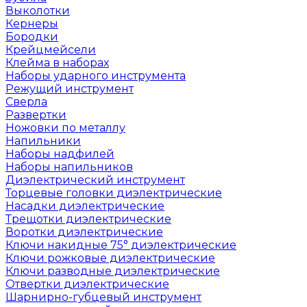
Выколотки
Кернеры
Бородки
Крейцмейсели
Клейма в наборах
Наборы ударного инструмента
Режущий инструмент
Сверла
Развертки
Ножовки по металлу
Напильники
Наборы надфилей
Наборы напильников
Диэлектрический инструмент
Торцевые головки диэлектрические
Насадки диэлектрические
Трещотки диэлектрические
Воротки диэлектрические
Ключи накидные 75° диэлектрические
Ключи рожковые диэлектрические
Ключи разводные диэлектрические
Отвертки диэлектрические
Шарнирно-губцевый инструмент