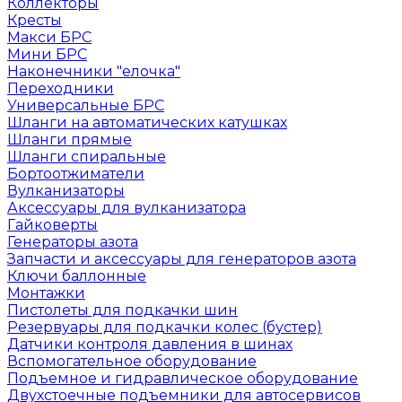
Коллекторы
Кресты
Макси БРС
Мини БРС
Наконечники "елочка"
Переходники
Универсальные БРС
Шланги на автоматических катушках
Шланги прямые
Шланги спиральные
Бортоотжиматели
Вулканизаторы
Аксессуары для вулканизатора
Гайковерты
Генераторы азота
Запчасти и аксессуары для генераторов азота
Ключи баллонные
Монтажки
Пистолеты для подкачки шин
Резервуары для подкачки колес (бустер)
Датчики контроля давления в шинах
Вспомогательное оборудование
Подъемное и гидравлическое оборудование
Двухстоечные подъемники для автосервисов