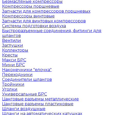
Безмасляные компрессоры
Компрессоры поршневые
Запчасти для компрессоров поршневых
Компрессоры винтовые
Запчасти для винтовых компрессоров
Системы подготовки воздуха
Быстроразъемные соединения, фитинги для
шлангов
Вентили
Заглушки
Коллекторы
Кресты
Макси БРС
Мини БРС
Наконечники "елочка"
Переходники
Соединители шлангов
Тройники
Уголки
Универсальные БРС
Цанговые разъемы металлические
Цанговые разъемы пластиковые
Шланги воздушные
Шланги на автоматических катушках