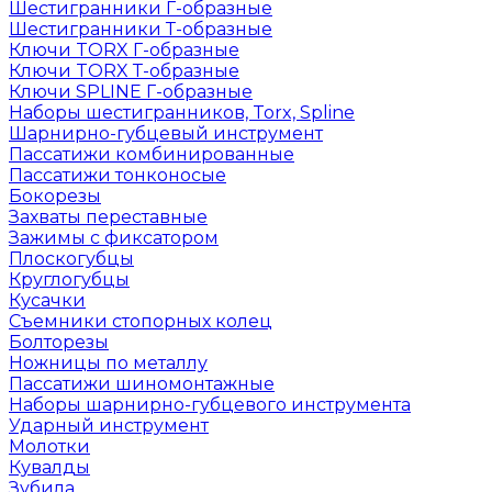
Шестигранники Г-образные
Шестигранники Т-образные
Ключи TORX Г-образные
Ключи TORX Т-образные
Ключи SPLINE Г-образные
Наборы шестигранников, Torx, Spline
Шарнирно-губцевый инструмент
Пассатижи комбинированные
Пассатижи тонконосые
Бокорезы
Захваты переставные
Зажимы с фиксатором
Плоскогубцы
Круглогубцы
Кусачки
Съемники стопорных колец
Болторезы
Ножницы по металлу
Пассатижи шиномонтажные
Наборы шарнирно-губцевого инструмента
Ударный инструмент
Молотки
Кувалды
Зубила