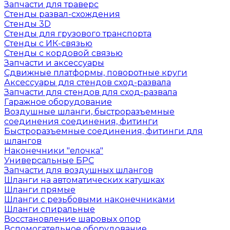
Запчасти для траверс
Стенды развал-схождения
Стенды 3D
Стенды для грузового транспорта
Стенды с ИК-связью
Стенды с кордовой связью
Запчасти и аксессуары
Сдвижные платформы, поворотные круги
Аксессуары для стендов сход-развала
Запчасти для стендов для сход-развала
Гаражное оборудование
Воздушные шланги, быстроразъемные
соединения соединения, фитинги
Быстроразъемные соединения, фитинги для
шлангов
Наконечники "елочка"
Универсальные БРС
Запчасти для воздушных шлангов
Шланги на автоматических катушках
Шланги прямые
Шланги с резьбовыми наконечниками
Шланги спиральные
Восстановление шаровых опор
Вспомогательное оборудование