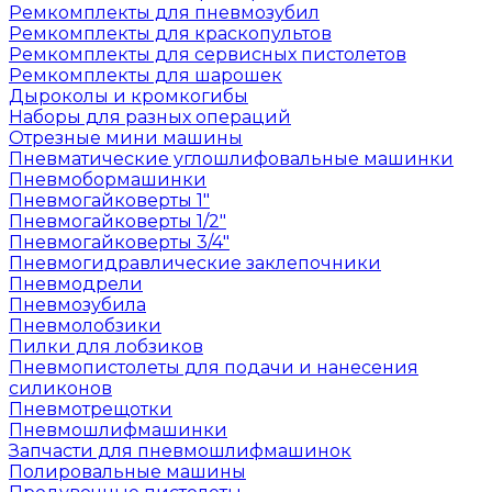
Ремкомплекты для пневмозубил
Ремкомплекты для краскопультов
Ремкомплекты для сервисных пистолетов
Ремкомплекты для шарошек
Дыроколы и кромкогибы
Наборы для разных операций
Отрезные мини машины
Пневматические углошлифовальные машинки
Пневмобормашинки
Пневмогайковерты 1"
Пневмогайковерты 1/2"
Пневмогайковерты 3/4"
Пневмогидравлические заклепочники
Пневмодрели
Пневмозубила
Пневмолобзики
Пилки для лобзиков
Пневмопистолеты для подачи и нанесения
силиконов
Пневмотрещотки
Пневмошлифмашинки
Запчасти для пневмошлифмашинок
Полировальные машины