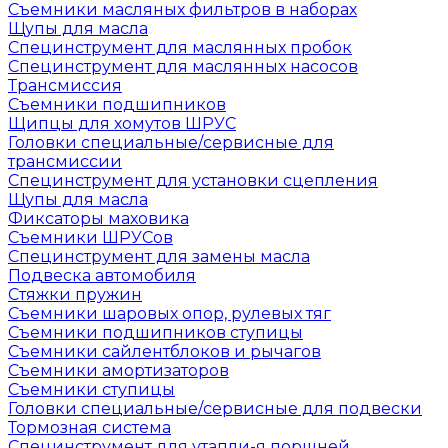
Съемники масляных фильтров в наборах
Щупы для масла
Специнструмент для маслянных пробок
Специнструмент для маслянных насосов
Трансмиссия
Съемники подшипников
Щипцы для хомутов ШРУС
Головки специальные/сервисные для
трансмиссии
Специнструмент для установки сцепления
Щупы для масла
Фиксаторы маховика
Съемники ШРУСов
Специнструмент для замены масла
Подвеска автомобиля
Стяжки пружин
Съемники шаровых опор, рулевых тяг
Съемники подшипников ступицы
Съемники сайлентблоков и рычагов
Съемники амортизаторов
Съемники ступицы
Головки специальные/сервисные для подвески
Тормозная система
Специнструмент для утапли-я поршней