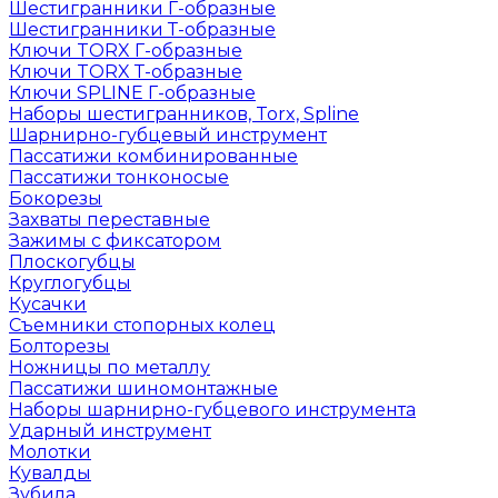
Шестигранники Г-образные
Шестигранники Т-образные
Ключи TORX Г-образные
Ключи TORX Т-образные
Ключи SPLINE Г-образные
Наборы шестигранников, Torx, Spline
Шарнирно-губцевый инструмент
Пассатижи комбинированные
Пассатижи тонконосые
Бокорезы
Захваты переставные
Зажимы с фиксатором
Плоскогубцы
Круглогубцы
Кусачки
Съемники стопорных колец
Болторезы
Ножницы по металлу
Пассатижи шиномонтажные
Наборы шарнирно-губцевого инструмента
Ударный инструмент
Молотки
Кувалды
Зубила