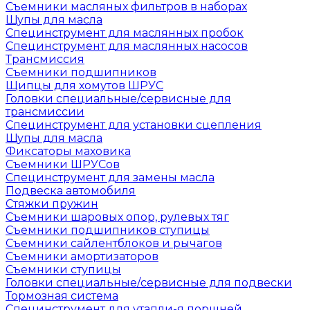
Съемники масляных фильтров в наборах
Щупы для масла
Специнструмент для маслянных пробок
Специнструмент для маслянных насосов
Трансмиссия
Съемники подшипников
Щипцы для хомутов ШРУС
Головки специальные/сервисные для
трансмиссии
Специнструмент для установки сцепления
Щупы для масла
Фиксаторы маховика
Съемники ШРУСов
Специнструмент для замены масла
Подвеска автомобиля
Стяжки пружин
Съемники шаровых опор, рулевых тяг
Съемники подшипников ступицы
Съемники сайлентблоков и рычагов
Съемники амортизаторов
Съемники ступицы
Головки специальные/сервисные для подвески
Тормозная система
Специнструмент для утапли-я поршней