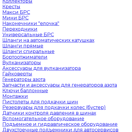
Коллекторы
Кресты
Макси БРС
Мини БРС
Наконечники "елочка"
Переходники
Универсальные БРС
Шланги на автоматических катушках
Шланги прямые
Шланги спиральные
Бортоотжиматели
Вулканизаторы
Аксессуары для вулканизатора
Гайковерты
Генераторы азота
Запчасти и аксессуары для генераторов азота
Ключи баллонные
Монтажки
Пистолеты для подкачки шин
Резервуары для подкачки колес (бустер)
Датчики контроля давления в шинах
Вспомогательное оборудование
Подъемное и гидравлическое оборудование
Двухстоечные подъемники для автосервисов