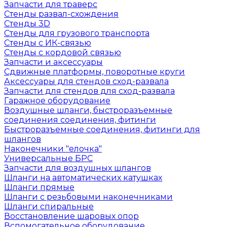
Запчасти для траверс
Стенды развал-схождения
Стенды 3D
Стенды для грузового транспорта
Стенды с ИК-связью
Стенды с кордовой связью
Запчасти и аксессуары
Сдвижные платформы, поворотные круги
Аксессуары для стендов сход-развала
Запчасти для стендов для сход-развала
Гаражное оборудование
Воздушные шланги, быстроразъемные
соединения соединения, фитинги
Быстроразъемные соединения, фитинги для
шлангов
Наконечники "елочка"
Универсальные БРС
Запчасти для воздушных шлангов
Шланги на автоматических катушках
Шланги прямые
Шланги с резьбовыми наконечниками
Шланги спиральные
Восстановление шаровых опор
Вспомогательное оборудование