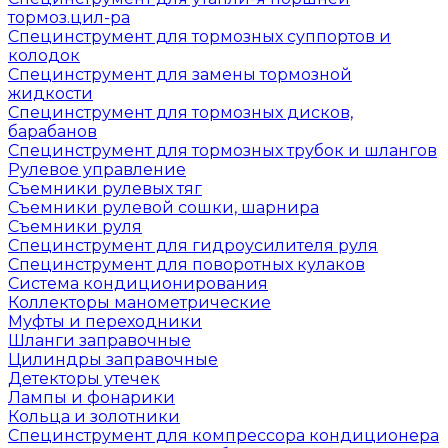
тормоз.цил-ра
Специнструмент для тормозных суппортов и
колодок
Специнструмент для замены тормозной
жидкости
Специнструмент для тормозных дисков,
барабанов
Специнструмент для тормозных трубок и шлангов
Рулевое управление
Съемники рулевых тяг
Съемники рулевой сошки, шарнира
Съемники руля
Специнструмент для гидроусилителя руля
Специнструмент для поворотных кулаков
Система кондиционирования
Коллекторы манометрические
Муфты и переходники
Шланги заправочные
Цилиндры заправочные
Детекторы утечек
Лампы и фонарики
Кольца и золотники
Специнструмент для компрессора кондиционера