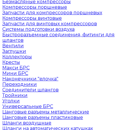
Безмасляные компрессоры
Компрессоры поршневые
Запчасти для компрессоров поршневых
Компрессоры винтовые
Запчасти для винтовых компрессоров
Системы подготовки воздуха
Быстроразъемные соединения, фитинги для
шлангов
Вентили
Заглушки
Коллекторы
Кресты
Макси БРС
Мини БРС
Наконечники "елочка"
Переходники
Соединители шлангов
Тройники
Уголки
Универсальные БРС
Цанговые разъемы металлические
Цанговые разъемы пластиковые
Шланги воздушные
Шланги на автоматических катушках