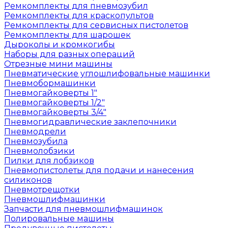
Ремкомплекты для пневмозубил
Ремкомплекты для краскопультов
Ремкомплекты для сервисных пистолетов
Ремкомплекты для шарошек
Дыроколы и кромкогибы
Наборы для разных операций
Отрезные мини машины
Пневматические углошлифовальные машинки
Пневмобормашинки
Пневмогайковерты 1"
Пневмогайковерты 1/2"
Пневмогайковерты 3/4"
Пневмогидравлические заклепочники
Пневмодрели
Пневмозубила
Пневмолобзики
Пилки для лобзиков
Пневмопистолеты для подачи и нанесения
силиконов
Пневмотрещотки
Пневмошлифмашинки
Запчасти для пневмошлифмашинок
Полировальные машины