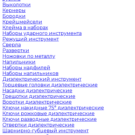
Выколотки
Кернеры
Бородки
Крейцмейсели
Клейма в наборах
Наборы ударного инструмента
Режущий инструмент
Сверла
Развертки
Ножовки по металлу
Напильники
Наборы надфилей
Наборы напильников
Диэлектрический инструмент
Торцевые головки диэлектрические
Насадки диэлектрические
Трещотки диэлектрические
Воротки диэлектрические
Ключи накидные 75° диэлектрические
Ключи рожковые диэлектрические
Ключи разводные диэлектрические
Отвертки диэлектрические
Шарнирно-губцевый инструмент