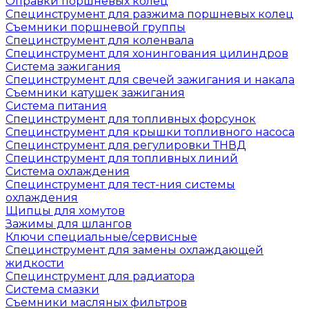
Оправки поршневых колец
Специнструмент для разжима поршневых колец
Съемники поршневой группы
Специнструмент для коленвала
Специнструмент для хонингования цилиндров
Система зажигания
Специнструмент для свечей зажигания и накала
Съемники катушек зажигания
Система питания
Специнструмент для топливных форсунок
Специнструмент для крышки топливного насоса
Специнструмент для регулировки ТНВД
Специнструмент для топливных линий
Система охлаждения
Специнструмент для тест-ния системы
охлаждения
Щипцы для хомутов
Зажимы для шлангов
Ключи специальные/сервисные
Специнструмент для замены охлаждающей
жидкости
Специнструмент для радиатора
Система смазки
Съемники масляных фильтров