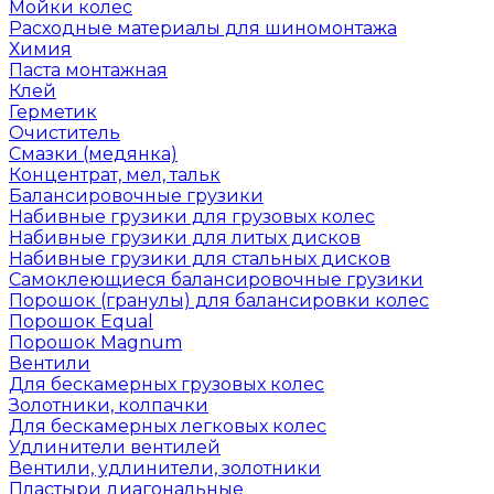
Мойки колес
Расходные материалы для шиномонтажа
Химия
Паста монтажная
Клей
Герметик
Очиститель
Смазки (медянка)
Концентрат, мел, тальк
Балансировочные грузики
Набивные грузики для грузовых колес
Набивные грузики для литых дисков
Набивные грузики для стальных дисков
Самоклеющиеся балансировочные грузики
Порошок (гранулы) для балансировки колес
Порошок Equal
Порошок Magnum
Вентили
Для бескамерных грузовых колес
Золотники, колпачки
Для бескамерных легковых колес
Удлинители вентилей
Вентили, удлинители, золотники
Пластыри диагональные