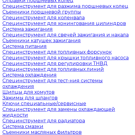
Оправки поршневых колец
Специнструмент для разжима поршневых колец
Съемники поршневой группы
Специнструмент для коленвала
Специнструмент для хонингования цилиндров
Система зажигания
Специнструмент для свечей зажигания и накала
Съемники катушек зажигания
Система питания
Специнструмент для топливных форсунок
Специнструмент для крышки топливного насоса
Специнструмент для регулировки ТНВД
Специнструмент для топливных линий
Система охлаждения
Специнструмент для тест-ния системы
охлаждения
Щипцы для хомутов
Зажимы для шлангов
Ключи специальные/сервисные
Специнструмент для замены охлаждающей
жидкости
Специнструмент для радиатора
Система смазки
Съемники масляных фильтров