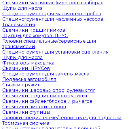
Съемники масляных фильтров в наборах
Щупы для масла
Специнструмент для маслянных пробок
Специнструмент для маслянных насосов
Трансмиссия
Съемники подшипников
Щипцы для хомутов ШРУС
Головки специальные/сервисные для
трансмиссии
Специнструмент для установки сцепления
Щупы для масла
Фиксаторы маховика
Съемники ШРУСов
Специнструмент для замены масла
Подвеска автомобиля
Стяжки пружин
Съемники шаровых опор, рулевых тяг
Съемники подшипников ступицы
Съемники сайлентблоков и рычагов
Съемники амортизаторов
Съемники ступицы
Головки специальные/сервисные для подвески
Тормозная система
Специнструмент для утапли-я поршней