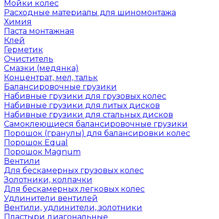
Мойки колес
Расходные материалы для шиномонтажа
Химия
Паста монтажная
Клей
Герметик
Очиститель
Смазки (медянка)
Концентрат, мел, тальк
Балансировочные грузики
Набивные грузики для грузовых колес
Набивные грузики для литых дисков
Набивные грузики для стальных дисков
Самоклеющиеся балансировочные грузики
Порошок (гранулы) для балансировки колес
Порошок Equal
Порошок Magnum
Вентили
Для бескамерных грузовых колес
Золотники, колпачки
Для бескамерных легковых колес
Удлинители вентилей
Вентили, удлинители, золотники
Пластыри диагональные