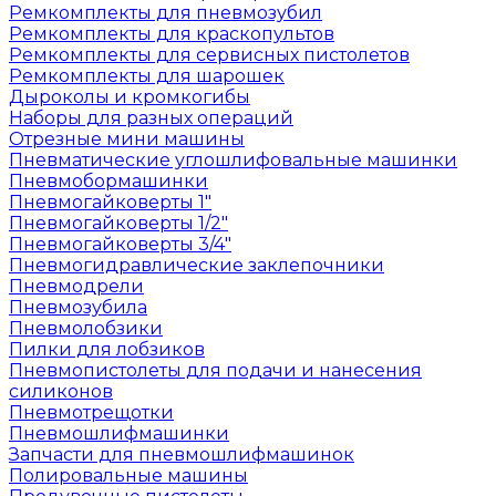
Ремкомплекты для пневмозубил
Ремкомплекты для краскопультов
Ремкомплекты для сервисных пистолетов
Ремкомплекты для шарошек
Дыроколы и кромкогибы
Наборы для разных операций
Отрезные мини машины
Пневматические углошлифовальные машинки
Пневмобормашинки
Пневмогайковерты 1"
Пневмогайковерты 1/2"
Пневмогайковерты 3/4"
Пневмогидравлические заклепочники
Пневмодрели
Пневмозубила
Пневмолобзики
Пилки для лобзиков
Пневмопистолеты для подачи и нанесения
силиконов
Пневмотрещотки
Пневмошлифмашинки
Запчасти для пневмошлифмашинок
Полировальные машины