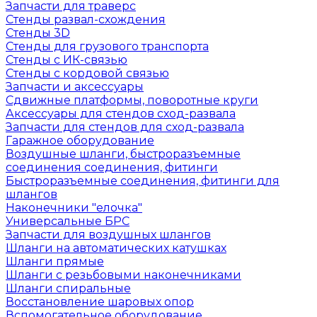
Запчасти для траверс
Стенды развал-схождения
Стенды 3D
Стенды для грузового транспорта
Стенды с ИК-связью
Стенды с кордовой связью
Запчасти и аксессуары
Сдвижные платформы, поворотные круги
Аксессуары для стендов сход-развала
Запчасти для стендов для сход-развала
Гаражное оборудование
Воздушные шланги, быстроразъемные
соединения соединения, фитинги
Быстроразъемные соединения, фитинги для
шлангов
Наконечники "елочка"
Универсальные БРС
Запчасти для воздушных шлангов
Шланги на автоматических катушках
Шланги прямые
Шланги с резьбовыми наконечниками
Шланги спиральные
Восстановление шаровых опор
Вспомогательное оборудование