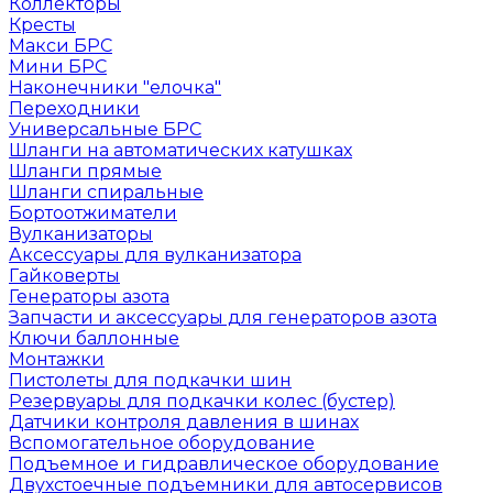
Коллекторы
Кресты
Макси БРС
Мини БРС
Наконечники "елочка"
Переходники
Универсальные БРС
Шланги на автоматических катушках
Шланги прямые
Шланги спиральные
Бортоотжиматели
Вулканизаторы
Аксессуары для вулканизатора
Гайковерты
Генераторы азота
Запчасти и аксессуары для генераторов азота
Ключи баллонные
Монтажки
Пистолеты для подкачки шин
Резервуары для подкачки колес (бустер)
Датчики контроля давления в шинах
Вспомогательное оборудование
Подъемное и гидравлическое оборудование
Двухстоечные подъемники для автосервисов