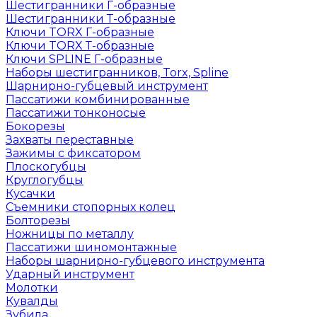
Шестигранники Г-образные
Шестигранники Т-образные
Ключи TORX Г-образные
Ключи TORX Т-образные
Ключи SPLINE Г-образные
Наборы шестигранников, Torx, Spline
Шарнирно-губцевый инструмент
Пассатижи комбинированные
Пассатижи тонконосые
Бокорезы
Захваты переставные
Зажимы с фиксатором
Плоскогубцы
Круглогубцы
Кусачки
Съемники стопорных колец
Болторезы
Ножницы по металлу
Пассатижи шиномонтажные
Наборы шарнирно-губцевого инструмента
Ударный инструмент
Молотки
Кувалды
Зубила