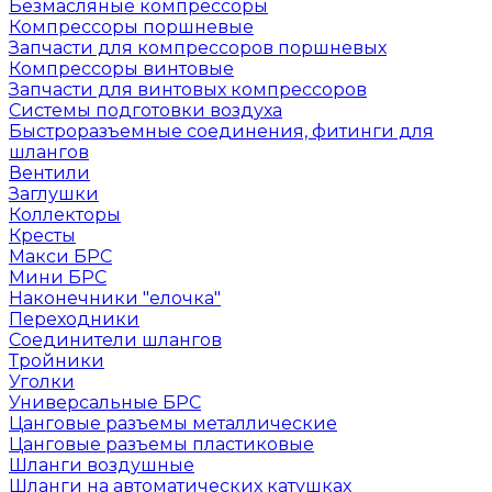
Безмасляные компрессоры
Компрессоры поршневые
Запчасти для компрессоров поршневых
Компрессоры винтовые
Запчасти для винтовых компрессоров
Системы подготовки воздуха
Быстроразъемные соединения, фитинги для
шлангов
Вентили
Заглушки
Коллекторы
Кресты
Макси БРС
Мини БРС
Наконечники "елочка"
Переходники
Соединители шлангов
Тройники
Уголки
Универсальные БРС
Цанговые разъемы металлические
Цанговые разъемы пластиковые
Шланги воздушные
Шланги на автоматических катушках