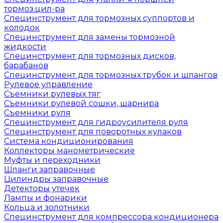
тормоз.цил-ра
Специнструмент для тормозных суппортов и
колодок
Специнструмент для замены тормозной
жидкости
Специнструмент для тормозных дисков,
барабанов
Специнструмент для тормозных трубок и шлангов
Рулевое управление
Съемники рулевых тяг
Съемники рулевой сошки, шарнира
Съемники руля
Специнструмент для гидроусилителя руля
Специнструмент для поворотных кулаков
Система кондиционирования
Коллекторы манометрические
Муфты и переходники
Шланги заправочные
Цилиндры заправочные
Детекторы утечек
Лампы и фонарики
Кольца и золотники
Специнструмент для компрессора кондиционера