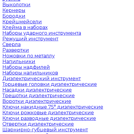
Выколотки
Кернеры
Бородки
Крейцмейсели
Клейма в наборах
Наборы ударного инструмента
Режущий инструмент
Сверла
Развертки
Ножовки по металлу
Напильники
Наборы надфилей
Наборы напильников
Диэлектрический инструмент
Торцевые головки диэлектрические
Насадки диэлектрические
Трещотки диэлектрические
Воротки диэлектрические
Ключи накидные 75° диэлектрические
Ключи рожковые диэлектрические
Ключи разводные диэлектрические
Отвертки диэлектрические
Шарнирно-губцевый инструмент