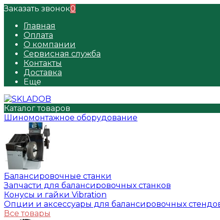
Заказать звонок
0
Главная
Оплата
О компании
Сервисная служба
Контакты
Доставка
Еще
Каталог товаров
Шиномонтажное оборудование
Балансировочные станки
Запчасти для балансировочных станков
Конусы и гайки Vibration
Опции и аксессуары для балансировочных стендо
Все товары