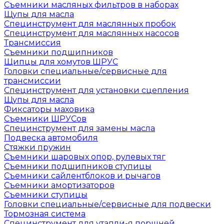
Съемники масляных фильтров в наборах
Щупы для масла
Специнструмент для маслянных пробок
Специнструмент для маслянных насосов
Трансмиссия
Съемники подшипников
Щипцы для хомутов ШРУС
Головки специальные/сервисные для
трансмиссии
Специнструмент для установки сцепления
Щупы для масла
Фиксаторы маховика
Съемники ШРУСов
Специнструмент для замены масла
Подвеска автомобиля
Стяжки пружин
Съемники шаровых опор, рулевых тяг
Съемники подшипников ступицы
Съемники сайлентблоков и рычагов
Съемники амортизаторов
Съемники ступицы
Головки специальные/сервисные для подвески
Тормозная система
Специнструмент для утапли-я поршней