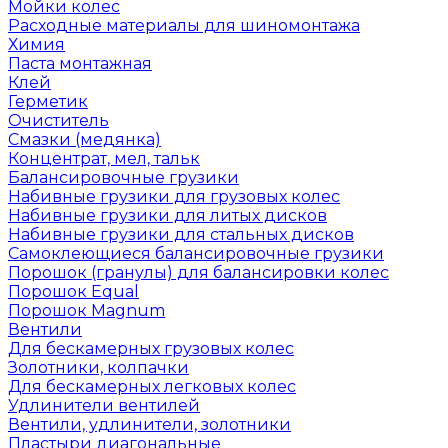
Мойки колес
Расходные материалы для шиномонтажа
Химия
Паста монтажная
Клей
Герметик
Очиститель
Смазки (медянка)
Концентрат, мел, тальк
Балансировочные грузики
Набивные грузики для грузовых колес
Набивные грузики для литых дисков
Набивные грузики для стальных дисков
Самоклеющиеся балансировочные грузики
Порошок (гранулы) для балансировки колес
Порошок Equal
Порошок Magnum
Вентили
Для бескамерных грузовых колес
Золотники, колпачки
Для бескамерных легковых колес
Удлинители вентилей
Вентили, удлинители, золотники
Пластыри диагональные