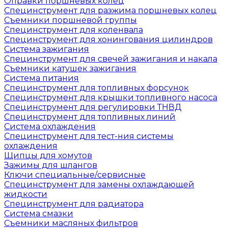
Оправки поршневых колец
Специнструмент для разжима поршневых колец
Съемники поршневой группы
Специнструмент для коленвала
Специнструмент для хонингования цилиндров
Система зажигания
Специнструмент для свечей зажигания и накала
Съемники катушек зажигания
Система питания
Специнструмент для топливных форсунок
Специнструмент для крышки топливного насоса
Специнструмент для регулировки ТНВД
Специнструмент для топливных линий
Система охлаждения
Специнструмент для тест-ния системы
охлаждения
Щипцы для хомутов
Зажимы для шлангов
Ключи специальные/сервисные
Специнструмент для замены охлаждающей
жидкости
Специнструмент для радиатора
Система смазки
Съемники масляных фильтров