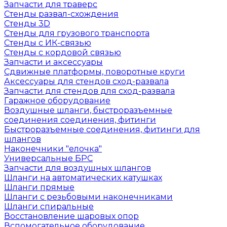
Запчасти для траверс
Стенды развал-схождения
Стенды 3D
Стенды для грузового транспорта
Стенды с ИК-связью
Стенды с кордовой связью
Запчасти и аксессуары
Сдвижные платформы, поворотные круги
Аксессуары для стендов сход-развала
Запчасти для стендов для сход-развала
Гаражное оборудование
Воздушные шланги, быстроразъемные
соединения соединения, фитинги
Быстроразъемные соединения, фитинги для
шлангов
Наконечники "елочка"
Универсальные БРС
Запчасти для воздушных шлангов
Шланги на автоматических катушках
Шланги прямые
Шланги с резьбовыми наконечниками
Шланги спиральные
Восстановление шаровых опор
Вспомогательное оборудование