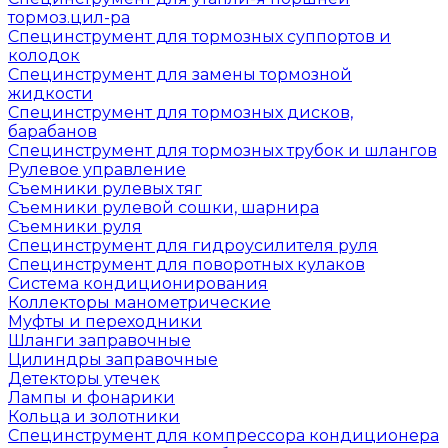
тормоз.цил-ра
Специнструмент для тормозных суппортов и
колодок
Специнструмент для замены тормозной
жидкости
Специнструмент для тормозных дисков,
барабанов
Специнструмент для тормозных трубок и шлангов
Рулевое управление
Съемники рулевых тяг
Съемники рулевой сошки, шарнира
Съемники руля
Специнструмент для гидроусилителя руля
Специнструмент для поворотных кулаков
Система кондиционирования
Коллекторы манометрические
Муфты и переходники
Шланги заправочные
Цилиндры заправочные
Детекторы утечек
Лампы и фонарики
Кольца и золотники
Специнструмент для компрессора кондиционера