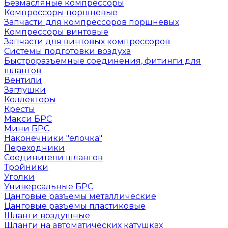
Безмасляные компрессоры
Компрессоры поршневые
Запчасти для компрессоров поршневых
Компрессоры винтовые
Запчасти для винтовых компрессоров
Системы подготовки воздуха
Быстроразъемные соединения, фитинги для
шлангов
Вентили
Заглушки
Коллекторы
Кресты
Макси БРС
Мини БРС
Наконечники "елочка"
Переходники
Соединители шлангов
Тройники
Уголки
Универсальные БРС
Цанговые разъемы металлические
Цанговые разъемы пластиковые
Шланги воздушные
Шланги на автоматических катушках