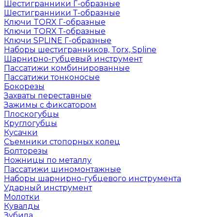
Шестигранники Г-образные
Шестигранники Т-образные
Ключи TORX Г-образные
Ключи TORX Т-образные
Ключи SPLINE Г-образные
Наборы шестигранников, Torx, Spline
Шарнирно-губцевый инструмент
Пассатижи комбинированные
Пассатижи тонконосые
Бокорезы
Захваты переставные
Зажимы с фиксатором
Плоскогубцы
Круглогубцы
Кусачки
Съемники стопорных колец
Болторезы
Ножницы по металлу
Пассатижи шиномонтажные
Наборы шарнирно-губцевого инструмента
Ударный инструмент
Молотки
Кувалды
Зубила