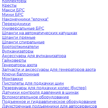
Коллекторы
Кресты
Макси БРС
Мини БРС
Наконечники "елочка"
Переходники
Универсальные БРС
Шланги на автоматических катушках
Шланги прямые
Шланги спиральные
Бортоотжиматели
Вулканизаторы
Аксессуары для вулканизатора
Гайковерты
Генераторы азота
Запчасти и аксессуары для генераторов азота
Ключи баллонные
Монтажки
Пистолеты для подкачки шин
Резервуары для подкачки колес (бустер)
Датчики контроля давления в шинах
Вспомогательное оборудование
Подъемное и гидравлическое оборудование
Двухстоечные подъемники для автосервисов