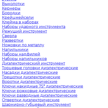
Выколотки
Кернеры
Бородки
Крейцмейсели
Клейма в наборах
Наборы ударного инструмента
Режущий инструмент
Сверла
Развертки
Ножовки по металлу
Напильники
Наборы надфилей
Наборы напильников
Диэлектрический инструмент
Торцевые головки диэлектрические
Насадки диэлектрические
Трещотки диэлектрические
Воротки диэлектрические
Ключи накидные 75° диэлектрические
Ключи рожковые диэлектрические
Ключи разводные диэлектрические
Отвертки диэлектрические
Шарнирно-губцевый инструмент