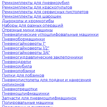
Ремкомплекты для пневмозубил
Ремкомплекты для краскопультов
Ремкомплекты для сервисных пистолетов
Ремкомплекты для шарошек
Дыроколы и кромкогибы
Наборы для разных операций
Отрезные мини машины
Пневматические углошлифовальные машинки
Пневмобормашинки
Пневмогайковерты 1"
Пневмогайковерты 1/2"
Пневмогайковерты 3/4"
Пневмогидравлические заклепочники
Пневмодрели
Пневмозубила
Пневмолобзики
Пилки для лобзиков
Пневмопистолеты для подачи и нанесения
силиконов
Пневмотрещотки
Пневмошлифмашинки
Запчасти для пневмошлифмашинок
Полировальные машины