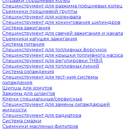
Оправки поршневых колец
Специнструмент для разжима поршневых колец
Съемники поршневой группы
Специнструмент для коленвала
Специнструмент для хонингования цилиндров
Система зажигания
Специнструмент для свечей зажигания и накала
Съемники катушек зажигания
Система питания
Специнструмент для топливных форсунок
Специнструмент для крышки топливного насоса
Специнструмент для регулировки ТНВД
Специнструмент для топливных линий
Система охлаждения
Специнструмент для тест-ния системы
охлаждения
Щипцы для хомутов
Зажимы для шлангов
Ключи специальные/сервисные
Специнструмент для замены охлаждающей
жидкости
Специнструмент для радиатора
Система смазки
Съемники масляных фильтров