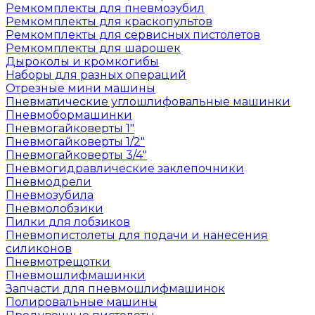
Ремкомплекты для пневмозубил
Ремкомплекты для краскопультов
Ремкомплекты для сервисных пистолетов
Ремкомплекты для шарошек
Дыроколы и кромкогибы
Наборы для разных операций
Отрезные мини машины
Пневматические углошлифовальные машинки
Пневмобормашинки
Пневмогайковерты 1"
Пневмогайковерты 1/2"
Пневмогайковерты 3/4"
Пневмогидравлические заклепочники
Пневмодрели
Пневмозубила
Пневмолобзики
Пилки для лобзиков
Пневмопистолеты для подачи и нанесения
силиконов
Пневмотрещотки
Пневмошлифмашинки
Запчасти для пневмошлифмашинок
Полировальные машины