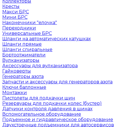
Коллекторы
Кресты
Макси БРС
Мини БРС
Наконечники "елочка"
Переходники
Универсальные БРС
Шланги на автоматических катушках
Шланги прямые
Шланги спиральные
Бортоотжиматели
Вулканизаторы
Аксессуары для вулканизатора
Гайковерты
Генераторы азота
Запчасти и аксессуары для генераторов азота
Ключи баллонные
Монтажки
Пистолеты для подкачки шин
Резервуары для подкачки колес (бустер)
Датчики контроля давления в шинах
Вспомогательное оборудование
Подъемное и гидравлическое оборудование
Двухстоечные подъемники для автосервисов