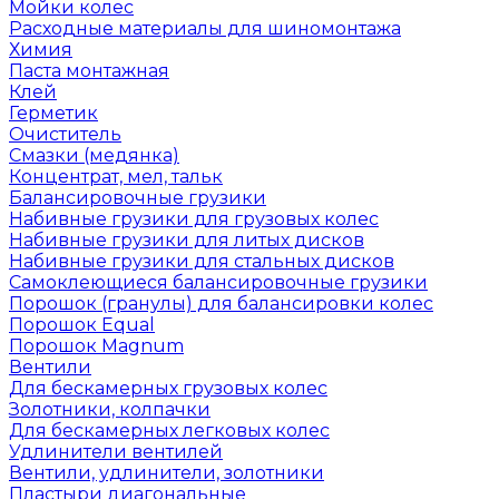
Мойки колес
Расходные материалы для шиномонтажа
Химия
Паста монтажная
Клей
Герметик
Очиститель
Смазки (медянка)
Концентрат, мел, тальк
Балансировочные грузики
Набивные грузики для грузовых колес
Набивные грузики для литых дисков
Набивные грузики для стальных дисков
Самоклеющиеся балансировочные грузики
Порошок (гранулы) для балансировки колес
Порошок Equal
Порошок Magnum
Вентили
Для бескамерных грузовых колес
Золотники, колпачки
Для бескамерных легковых колес
Удлинители вентилей
Вентили, удлинители, золотники
Пластыри диагональные