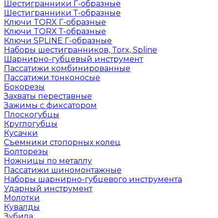
Шестигранники Г-образные
Шестигранники Т-образные
Ключи TORX Г-образные
Ключи TORX Т-образные
Ключи SPLINE Г-образные
Наборы шестигранников, Torx, Spline
Шарнирно-губцевый инструмент
Пассатижи комбинированные
Пассатижи тонконосые
Бокорезы
Захваты переставные
Зажимы с фиксатором
Плоскогубцы
Круглогубцы
Кусачки
Съемники стопорных колец
Болторезы
Ножницы по металлу
Пассатижи шиномонтажные
Наборы шарнирно-губцевого инструмента
Ударный инструмент
Молотки
Кувалды
Зубила