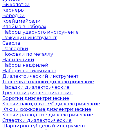
Выколотки
Кернеры
Бородки
Крейцмейсели
Клейма в наборах
Наборы ударного инструмента
Режущий инструмент
Сверла
Развертки
Ножовки по металлу
Напильники
Наборы надфилей
Наборы напильников
Диэлектрический инструмент
Торцевые головки диэлектрические
Насадки диэлектрические
Трещотки диэлектрические
Воротки диэлектрические
Ключи накидные 75° диэлектрические
Ключи рожковые диэлектрические
Ключи разводные диэлектрические
Отвертки диэлектрические
Шарнирно-губцевый инструмент