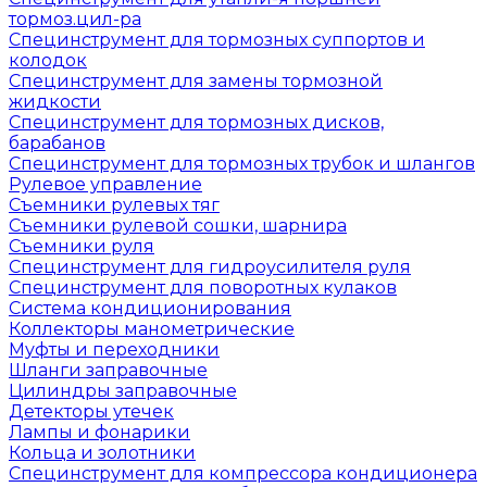
тормоз.цил-ра
Специнструмент для тормозных суппортов и
колодок
Специнструмент для замены тормозной
жидкости
Специнструмент для тормозных дисков,
барабанов
Специнструмент для тормозных трубок и шлангов
Рулевое управление
Съемники рулевых тяг
Съемники рулевой сошки, шарнира
Съемники руля
Специнструмент для гидроусилителя руля
Специнструмент для поворотных кулаков
Система кондиционирования
Коллекторы манометрические
Муфты и переходники
Шланги заправочные
Цилиндры заправочные
Детекторы утечек
Лампы и фонарики
Кольца и золотники
Специнструмент для компрессора кондиционера