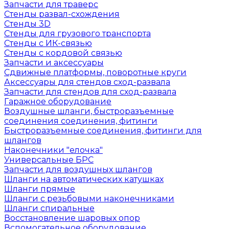
Запчасти для траверс
Стенды развал-схождения
Стенды 3D
Стенды для грузового транспорта
Стенды с ИК-связью
Стенды с кордовой связью
Запчасти и аксессуары
Сдвижные платформы, поворотные круги
Аксессуары для стендов сход-развала
Запчасти для стендов для сход-развала
Гаражное оборудование
Воздушные шланги, быстроразъемные
соединения соединения, фитинги
Быстроразъемные соединения, фитинги для
шлангов
Наконечники "елочка"
Универсальные БРС
Запчасти для воздушных шлангов
Шланги на автоматических катушках
Шланги прямые
Шланги с резьбовыми наконечниками
Шланги спиральные
Восстановление шаровых опор
Вспомогательное оборудование