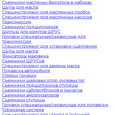
Съемники масляных фильтров в наборах
Щупы для масла
Специнструмент для маслянных пробок
Специнструмент для маслянных насосов
Трансмиссия
Съемники подшипников
Щипцы для хомутов ШРУС
Головки специальные/сервисные для
трансмиссии
Специнструмент для установки сцепления
Щупы для масла
Фиксаторы маховика
Съемники ШРУСов
Специнструмент для замены масла
Подвеска автомобиля
Стяжки пружин
Съемники шаровых опор, рулевых тяг
Съемники подшипников ступицы
Съемники сайлентблоков и рычагов
Съемники амортизаторов
Съемники ступицы
Головки специальные/сервисные для подвески
Тормозная система
Специнструмент для утапли-я поршней