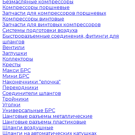
Безмасляные компрессоры
Компрессоры поршневые
Запчасти для компрессоров поршневых
Компрессоры винтовые
Запчасти для винтовых компрессоров
Системы подготовки воздуха
Быстроразъемные соединения, фитинги для
шлангов
Вентили
Заглушки
Коллекторы
Кресты
Макси БРС
Мини БРС
Наконечники "елочка"
Переходники
Соединители шлангов
Тройники
Уголки
Универсальные БРС
Цанговые разъемы металлические
Цанговые разъемы пластиковые
Шланги воздушные
Шланги на автоматических катушках