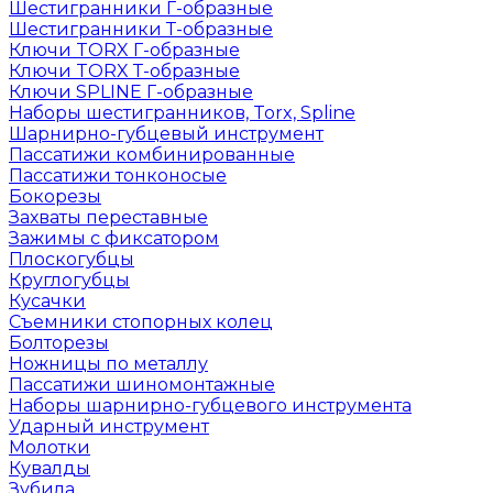
Шестигранники Г-образные
Шестигранники Т-образные
Ключи TORX Г-образные
Ключи TORX Т-образные
Ключи SPLINE Г-образные
Наборы шестигранников, Torx, Spline
Шарнирно-губцевый инструмент
Пассатижи комбинированные
Пассатижи тонконосые
Бокорезы
Захваты переставные
Зажимы с фиксатором
Плоскогубцы
Круглогубцы
Кусачки
Съемники стопорных колец
Болторезы
Ножницы по металлу
Пассатижи шиномонтажные
Наборы шарнирно-губцевого инструмента
Ударный инструмент
Молотки
Кувалды
Зубила