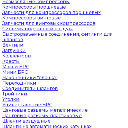
Безмасляные компрессоры
Компрессоры поршневые
Запчасти для компрессоров поршневых
Компрессоры винтовые
Запчасти для винтовых компрессоров
Системы подготовки воздуха
Быстроразъемные соединения, фитинги для
шлангов
Вентили
Заглушки
Коллекторы
Кресты
Макси БРС
Мини БРС
Наконечники "елочка"
Переходники
Соединители шлангов
Тройники
Уголки
Универсальные БРС
Цанговые разъемы металлические
Цанговые разъемы пластиковые
Шланги воздушные
Шланги на автоматических катушках