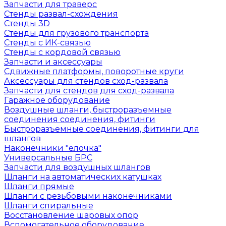
Запчасти для траверс
Стенды развал-схождения
Стенды 3D
Стенды для грузового транспорта
Стенды с ИК-связью
Стенды с кордовой связью
Запчасти и аксессуары
Сдвижные платформы, поворотные круги
Аксессуары для стендов сход-развала
Запчасти для стендов для сход-развала
Гаражное оборудование
Воздушные шланги, быстроразъемные
соединения соединения, фитинги
Быстроразъемные соединения, фитинги для
шлангов
Наконечники "елочка"
Универсальные БРС
Запчасти для воздушных шлангов
Шланги на автоматических катушках
Шланги прямые
Шланги с резьбовыми наконечниками
Шланги спиральные
Восстановление шаровых опор
Вспомогательное оборудование