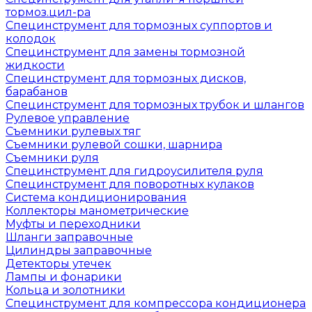
тормоз.цил-ра
Специнструмент для тормозных суппортов и
колодок
Специнструмент для замены тормозной
жидкости
Специнструмент для тормозных дисков,
барабанов
Специнструмент для тормозных трубок и шлангов
Рулевое управление
Съемники рулевых тяг
Съемники рулевой сошки, шарнира
Съемники руля
Специнструмент для гидроусилителя руля
Специнструмент для поворотных кулаков
Система кондиционирования
Коллекторы манометрические
Муфты и переходники
Шланги заправочные
Цилиндры заправочные
Детекторы утечек
Лампы и фонарики
Кольца и золотники
Специнструмент для компрессора кондиционера