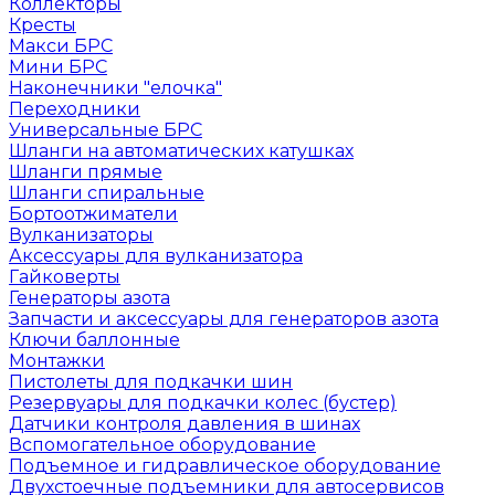
Коллекторы
Кресты
Макси БРС
Мини БРС
Наконечники "елочка"
Переходники
Универсальные БРС
Шланги на автоматических катушках
Шланги прямые
Шланги спиральные
Бортоотжиматели
Вулканизаторы
Аксессуары для вулканизатора
Гайковерты
Генераторы азота
Запчасти и аксессуары для генераторов азота
Ключи баллонные
Монтажки
Пистолеты для подкачки шин
Резервуары для подкачки колес (бустер)
Датчики контроля давления в шинах
Вспомогательное оборудование
Подъемное и гидравлическое оборудование
Двухстоечные подъемники для автосервисов