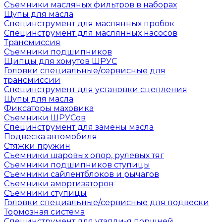
Съемники масляных фильтров в наборах
Щупы для масла
Специнструмент для маслянных пробок
Специнструмент для маслянных насосов
Трансмиссия
Съемники подшипников
Щипцы для хомутов ШРУС
Головки специальные/сервисные для
трансмиссии
Специнструмент для установки сцепления
Щупы для масла
Фиксаторы маховика
Съемники ШРУСов
Специнструмент для замены масла
Подвеска автомобиля
Стяжки пружин
Съемники шаровых опор, рулевых тяг
Съемники подшипников ступицы
Съемники сайлентблоков и рычагов
Съемники амортизаторов
Съемники ступицы
Головки специальные/сервисные для подвески
Тормозная система
Специнструмент для утапли-я поршней