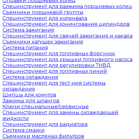
Оправки поршневых колец
Специнструмент для разжима поршневых колец
Съемники поршневой группы
Специнструмент для коленвала
Специнструмент для хонингования цилиндров
Система зажигания
Специнструмент для свечей зажигания и накала
Съемники катушек зажигания
Система питания
Специнструмент для топливных форсунок
Специнструмент для крышки топливного насоса
Специнструмент для регулировки ТНВД
Специнструмент для топливных линий
Система охлаждения
Специнструмент для тест-ния системы
охлаждения
Щипцы для хомутов
Зажимы для шлангов
Ключи специальные/сервисные
Специнструмент для замены охлаждающей
жидкости
Специнструмент для радиатора
Система смазки
Съемники масляных фильтров