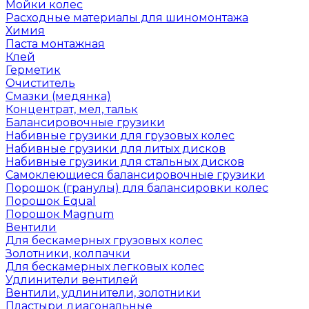
Мойки колес
Расходные материалы для шиномонтажа
Химия
Паста монтажная
Клей
Герметик
Очиститель
Смазки (медянка)
Концентрат, мел, тальк
Балансировочные грузики
Набивные грузики для грузовых колес
Набивные грузики для литых дисков
Набивные грузики для стальных дисков
Самоклеющиеся балансировочные грузики
Порошок (гранулы) для балансировки колес
Порошок Equal
Порошок Magnum
Вентили
Для бескамерных грузовых колес
Золотники, колпачки
Для бескамерных легковых колес
Удлинители вентилей
Вентили, удлинители, золотники
Пластыри диагональные