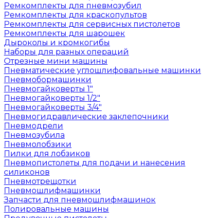
Ремкомплекты для пневмозубил
Ремкомплекты для краскопультов
Ремкомплекты для сервисных пистолетов
Ремкомплекты для шарошек
Дыроколы и кромкогибы
Наборы для разных операций
Отрезные мини машины
Пневматические углошлифовальные машинки
Пневмобормашинки
Пневмогайковерты 1"
Пневмогайковерты 1/2"
Пневмогайковерты 3/4"
Пневмогидравлические заклепочники
Пневмодрели
Пневмозубила
Пневмолобзики
Пилки для лобзиков
Пневмопистолеты для подачи и нанесения
силиконов
Пневмотрещотки
Пневмошлифмашинки
Запчасти для пневмошлифмашинок
Полировальные машины