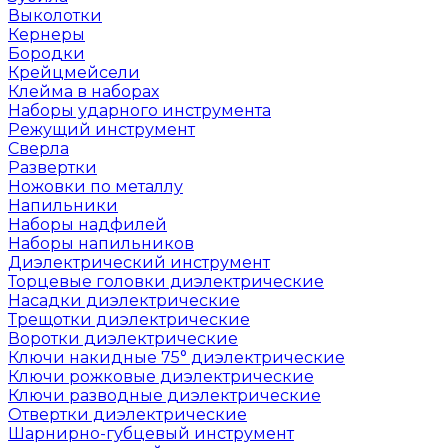
Выколотки
Кернеры
Бородки
Крейцмейсели
Клейма в наборах
Наборы ударного инструмента
Режущий инструмент
Сверла
Развертки
Ножовки по металлу
Напильники
Наборы надфилей
Наборы напильников
Диэлектрический инструмент
Торцевые головки диэлектрические
Насадки диэлектрические
Трещотки диэлектрические
Воротки диэлектрические
Ключи накидные 75° диэлектрические
Ключи рожковые диэлектрические
Ключи разводные диэлектрические
Отвертки диэлектрические
Шарнирно-губцевый инструмент