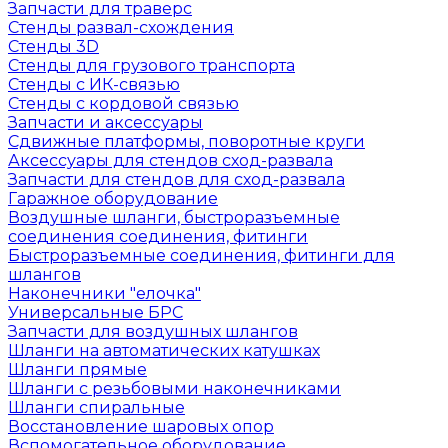
Запчасти для траверс
Стенды развал-схождения
Стенды 3D
Стенды для грузового транспорта
Стенды с ИК-связью
Стенды с кордовой связью
Запчасти и аксессуары
Сдвижные платформы, поворотные круги
Аксессуары для стендов сход-развала
Запчасти для стендов для сход-развала
Гаражное оборудование
Воздушные шланги, быстроразъемные
соединения соединения, фитинги
Быстроразъемные соединения, фитинги для
шлангов
Наконечники "елочка"
Универсальные БРС
Запчасти для воздушных шлангов
Шланги на автоматических катушках
Шланги прямые
Шланги с резьбовыми наконечниками
Шланги спиральные
Восстановление шаровых опор
Вспомогательное оборудование