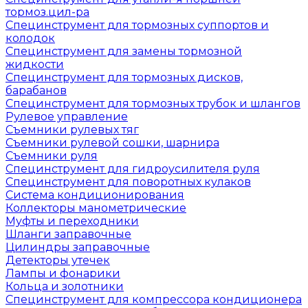
тормоз.цил-ра
Специнструмент для тормозных суппортов и
колодок
Специнструмент для замены тормозной
жидкости
Специнструмент для тормозных дисков,
барабанов
Специнструмент для тормозных трубок и шлангов
Рулевое управление
Съемники рулевых тяг
Съемники рулевой сошки, шарнира
Съемники руля
Специнструмент для гидроусилителя руля
Специнструмент для поворотных кулаков
Система кондиционирования
Коллекторы манометрические
Муфты и переходники
Шланги заправочные
Цилиндры заправочные
Детекторы утечек
Лампы и фонарики
Кольца и золотники
Специнструмент для компрессора кондиционера