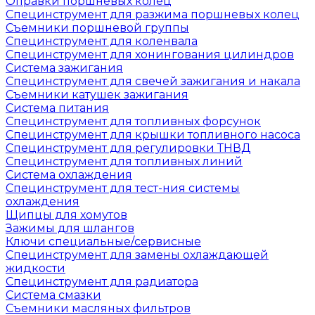
Оправки поршневых колец
Специнструмент для разжима поршневых колец
Съемники поршневой группы
Специнструмент для коленвала
Специнструмент для хонингования цилиндров
Система зажигания
Специнструмент для свечей зажигания и накала
Съемники катушек зажигания
Система питания
Специнструмент для топливных форсунок
Специнструмент для крышки топливного насоса
Специнструмент для регулировки ТНВД
Специнструмент для топливных линий
Система охлаждения
Специнструмент для тест-ния системы
охлаждения
Щипцы для хомутов
Зажимы для шлангов
Ключи специальные/сервисные
Специнструмент для замены охлаждающей
жидкости
Специнструмент для радиатора
Система смазки
Съемники масляных фильтров