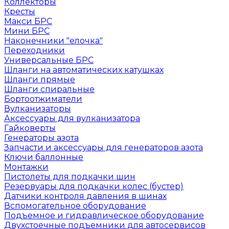
Коллекторы
Кресты
Макси БРС
Мини БРС
Наконечники "елочка"
Переходники
Универсальные БРС
Шланги на автоматических катушках
Шланги прямые
Шланги спиральные
Бортоотжиматели
Вулканизаторы
Аксессуары для вулканизатора
Гайковерты
Генераторы азота
Запчасти и аксессуары для генераторов азота
Ключи баллонные
Монтажки
Пистолеты для подкачки шин
Резервуары для подкачки колес (бустер)
Датчики контроля давления в шинах
Вспомогательное оборудование
Подъемное и гидравлическое оборудование
Двухстоечные подъемники для автосервисов