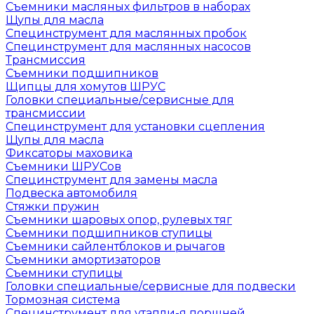
Съемники масляных фильтров в наборах
Щупы для масла
Специнструмент для маслянных пробок
Специнструмент для маслянных насосов
Трансмиссия
Съемники подшипников
Щипцы для хомутов ШРУС
Головки специальные/сервисные для
трансмиссии
Специнструмент для установки сцепления
Щупы для масла
Фиксаторы маховика
Съемники ШРУСов
Специнструмент для замены масла
Подвеска автомобиля
Стяжки пружин
Съемники шаровых опор, рулевых тяг
Съемники подшипников ступицы
Съемники сайлентблоков и рычагов
Съемники амортизаторов
Съемники ступицы
Головки специальные/сервисные для подвески
Тормозная система
Специнструмент для утапли-я поршней