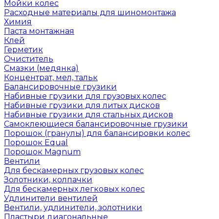
Мойки колес
Расходные материалы для шиномонтажа
Химия
Паста монтажная
Клей
Герметик
Очиститель
Смазки (медянка)
Концентрат, мел, тальк
Балансировочные грузики
Набивные грузики для грузовых колес
Набивные грузики для литых дисков
Набивные грузики для стальных дисков
Самоклеющиеся балансировочные грузики
Порошок (гранулы) для балансировки колес
Порошок Equal
Порошок Magnum
Вентили
Для бескамерных грузовых колес
Золотники, колпачки
Для бескамерных легковых колес
Удлинители вентилей
Вентили, удлинители, золотники
Пластыри диагональные