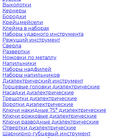
Выколотки
Кернеры
Бородки
Крейцмейсели
Клейма в наборах
Наборы ударного инструмента
Режущий инструмент
Сверла
Развертки
Ножовки по металлу
Напильники
Наборы надфилей
Наборы напильников
Диэлектрический инструмент
Торцевые головки диэлектрические
Насадки диэлектрические
Трещотки диэлектрические
Воротки диэлектрические
Ключи накидные 75° диэлектрические
Ключи рожковые диэлектрические
Ключи разводные диэлектрические
Отвертки диэлектрические
Шарнирно-губцевый инструмент