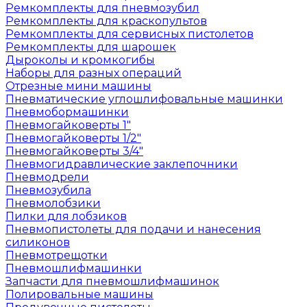
Ремкомплекты для пневмозубил
Ремкомплекты для краскопультов
Ремкомплекты для сервисных пистолетов
Ремкомплекты для шарошек
Дыроколы и кромкогибы
Наборы для разных операций
Отрезные мини машины
Пневматические углошлифовальные машинки
Пневмобормашинки
Пневмогайковерты 1"
Пневмогайковерты 1/2"
Пневмогайковерты 3/4"
Пневмогидравлические заклепочники
Пневмодрели
Пневмозубила
Пневмолобзики
Пилки для лобзиков
Пневмопистолеты для подачи и нанесения
силиконов
Пневмотрещотки
Пневмошлифмашинки
Запчасти для пневмошлифмашинок
Полировальные машины