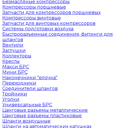
Безмасляные компрессоры
Компрессоры поршневые
Запчасти для компрессоров поршневых
Компрессоры винтовые
Запчасти для винтовых компрессоров
Системы подготовки воздуха
Быстроразъемные соединения, фитинги для
шлангов
Вентили
Заглушки
Коллекторы
Кресты
Макси БРС
Мини БРС
Наконечники "елочка"
Переходники
Соединители шлангов
Тройники
Уголки
Универсальные БРС
Цанговые разъемы металлические
Цанговые разъемы пластиковые
Шланги воздушные
Шланги на автоматических катушках