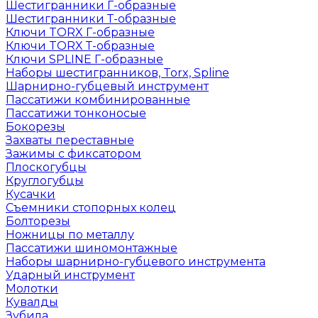
Шестигранники Г-образные
Шестигранники Т-образные
Ключи TORX Г-образные
Ключи TORX Т-образные
Ключи SPLINE Г-образные
Наборы шестигранников, Torx, Spline
Шарнирно-губцевый инструмент
Пассатижи комбинированные
Пассатижи тонконосые
Бокорезы
Захваты переставные
Зажимы с фиксатором
Плоскогубцы
Круглогубцы
Кусачки
Съемники стопорных колец
Болторезы
Ножницы по металлу
Пассатижи шиномонтажные
Наборы шарнирно-губцевого инструмента
Ударный инструмент
Молотки
Кувалды
Зубила