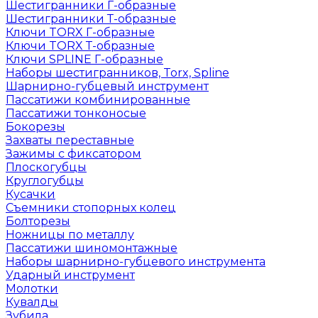
Шестигранники Г-образные
Шестигранники Т-образные
Ключи TORX Г-образные
Ключи TORX Т-образные
Ключи SPLINE Г-образные
Наборы шестигранников, Torx, Spline
Шарнирно-губцевый инструмент
Пассатижи комбинированные
Пассатижи тонконосые
Бокорезы
Захваты переставные
Зажимы с фиксатором
Плоскогубцы
Круглогубцы
Кусачки
Съемники стопорных колец
Болторезы
Ножницы по металлу
Пассатижи шиномонтажные
Наборы шарнирно-губцевого инструмента
Ударный инструмент
Молотки
Кувалды
Зубила