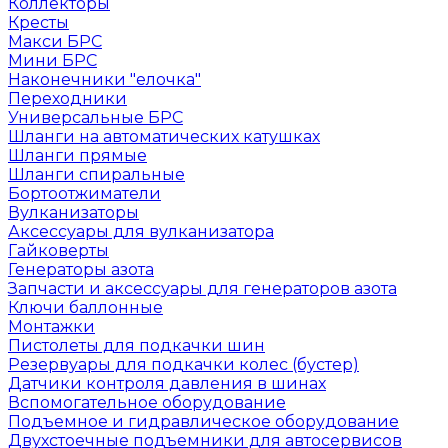
Коллекторы
Кресты
Макси БРС
Мини БРС
Наконечники "елочка"
Переходники
Универсальные БРС
Шланги на автоматических катушках
Шланги прямые
Шланги спиральные
Бортоотжиматели
Вулканизаторы
Аксессуары для вулканизатора
Гайковерты
Генераторы азота
Запчасти и аксессуары для генераторов азота
Ключи баллонные
Монтажки
Пистолеты для подкачки шин
Резервуары для подкачки колес (бустер)
Датчики контроля давления в шинах
Вспомогательное оборудование
Подъемное и гидравлическое оборудование
Двухстоечные подъемники для автосервисов