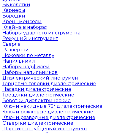
Выколотки
Кернеры
Бородки
Крейцмейсели
Клейма в наборах
Наборы ударного инструмента
Режущий инструмент
Сверла
Развертки
Ножовки по металлу
Напильники
Наборы надфилей
Наборы напильников
Диэлектрический инструмент
Торцевые головки диэлектрические
Насадки диэлектрические
Трещотки диэлектрические
Воротки диэлектрические
Ключи накидные 75° диэлектрические
Ключи рожковые диэлектрические
Ключи разводные диэлектрические
Отвертки диэлектрические
Шарнирно-губцевый инструмент