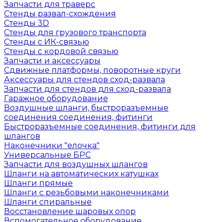
Запчасти для траверс
Стенды развал-схождения
Стенды 3D
Стенды для грузового транспорта
Стенды с ИК-связью
Стенды с кордовой связью
Запчасти и аксессуары
Сдвижные платформы, поворотные круги
Аксессуары для стендов сход-развала
Запчасти для стендов для сход-развала
Гаражное оборудование
Воздушные шланги, быстроразъемные
соединения соединения, фитинги
Быстроразъемные соединения, фитинги для
шлангов
Наконечники "елочка"
Универсальные БРС
Запчасти для воздушных шлангов
Шланги на автоматических катушках
Шланги прямые
Шланги с резьбовыми наконечниками
Шланги спиральные
Восстановление шаровых опор
Вспомогательное оборудование