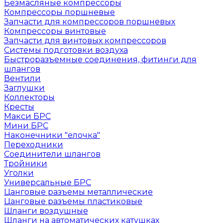
Безмасляные компрессоры
Компрессоры поршневые
Запчасти для компрессоров поршневых
Компрессоры винтовые
Запчасти для винтовых компрессоров
Системы подготовки воздуха
Быстроразъемные соединения, фитинги для
шлангов
Вентили
Заглушки
Коллекторы
Кресты
Макси БРС
Мини БРС
Наконечники "елочка"
Переходники
Соединители шлангов
Тройники
Уголки
Универсальные БРС
Цанговые разъемы металлические
Цанговые разъемы пластиковые
Шланги воздушные
Шланги на автоматических катушках