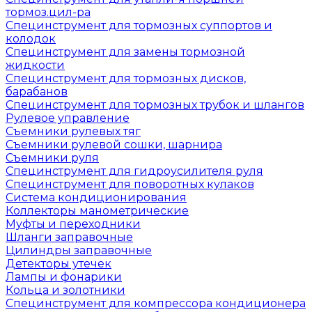
тормоз.цил-ра
Специнструмент для тормозных суппортов и
колодок
Специнструмент для замены тормозной
жидкости
Специнструмент для тормозных дисков,
барабанов
Специнструмент для тормозных трубок и шлангов
Рулевое управление
Съемники рулевых тяг
Съемники рулевой сошки, шарнира
Съемники руля
Специнструмент для гидроусилителя руля
Специнструмент для поворотных кулаков
Система кондиционирования
Коллекторы манометрические
Муфты и переходники
Шланги заправочные
Цилиндры заправочные
Детекторы утечек
Лампы и фонарики
Кольца и золотники
Специнструмент для компрессора кондиционера