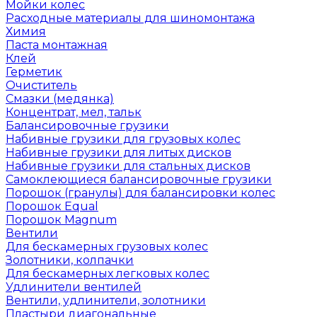
Мойки колес
Расходные материалы для шиномонтажа
Химия
Паста монтажная
Клей
Герметик
Очиститель
Смазки (медянка)
Концентрат, мел, тальк
Балансировочные грузики
Набивные грузики для грузовых колес
Набивные грузики для литых дисков
Набивные грузики для стальных дисков
Самоклеющиеся балансировочные грузики
Порошок (гранулы) для балансировки колес
Порошок Equal
Порошок Magnum
Вентили
Для бескамерных грузовых колес
Золотники, колпачки
Для бескамерных легковых колес
Удлинители вентилей
Вентили, удлинители, золотники
Пластыри диагональные