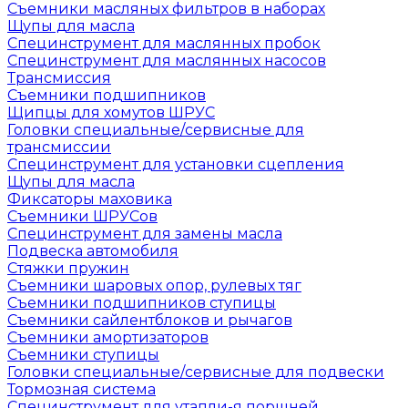
Съемники масляных фильтров в наборах
Щупы для масла
Специнструмент для маслянных пробок
Специнструмент для маслянных насосов
Трансмиссия
Съемники подшипников
Щипцы для хомутов ШРУС
Головки специальные/сервисные для
трансмиссии
Специнструмент для установки сцепления
Щупы для масла
Фиксаторы маховика
Съемники ШРУСов
Специнструмент для замены масла
Подвеска автомобиля
Стяжки пружин
Съемники шаровых опор, рулевых тяг
Съемники подшипников ступицы
Съемники сайлентблоков и рычагов
Съемники амортизаторов
Съемники ступицы
Головки специальные/сервисные для подвески
Тормозная система
Специнструмент для утапли-я поршней