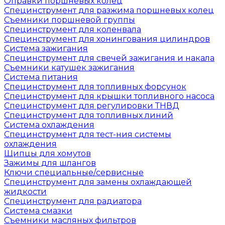
Оправки поршневых колец
Специнструмент для разжима поршневых колец
Съемники поршневой группы
Специнструмент для коленвала
Специнструмент для хонингования цилиндров
Система зажигания
Специнструмент для свечей зажигания и накала
Съемники катушек зажигания
Система питания
Специнструмент для топливных форсунок
Специнструмент для крышки топливного насоса
Специнструмент для регулировки ТНВД
Специнструмент для топливных линий
Система охлаждения
Специнструмент для тест-ния системы
охлаждения
Щипцы для хомутов
Зажимы для шлангов
Ключи специальные/сервисные
Специнструмент для замены охлаждающей
жидкости
Специнструмент для радиатора
Система смазки
Съемники масляных фильтров