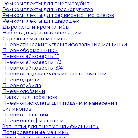
Ремкомплекты для пневмозубил
Ремкомплекты для краскопультов
Ремкомплекты для сервисных пистолетов
Ремкомплекты для шарошек
Дыроколы и кромкогибы
Наборы для разных операций
Отрезные мини машины
Пневматические углошлифовальные машинки
Пневмобормашинки
Пневмогайковерты 1"
Пневмогайковерты 1/2"
Пневмогайковерты 3/4"
Пневмогидравлические заклепочники
Пневмодрели
Пневмозубила
Пневмолобзики
Пилки для лобзиков
Пневмопистолеты для подачи и нанесения
силиконов
Пневмотрещотки
Пневмошлифмашинки
Запчасти для пневмошлифмашинок
Полировальные машины