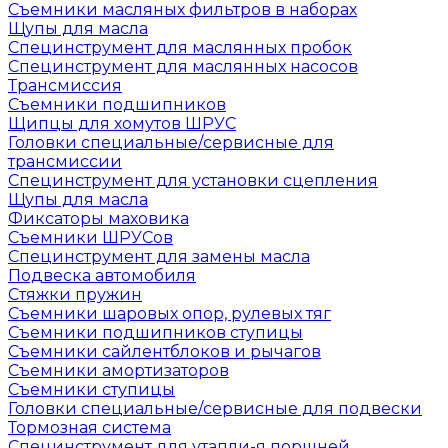
Съемники масляных фильтров в наборах
Щупы для масла
Специнструмент для маслянных пробок
Специнструмент для маслянных насосов
Трансмиссия
Съемники подшипников
Щипцы для хомутов ШРУС
Головки специальные/сервисные для
трансмиссии
Специнструмент для установки сцепления
Щупы для масла
Фиксаторы маховика
Съемники ШРУСов
Специнструмент для замены масла
Подвеска автомобиля
Стяжки пружин
Съемники шаровых опор, рулевых тяг
Съемники подшипников ступицы
Съемники сайлентблоков и рычагов
Съемники амортизаторов
Съемники ступицы
Головки специальные/сервисные для подвески
Тормозная система
Специнструмент для утапли-я поршней