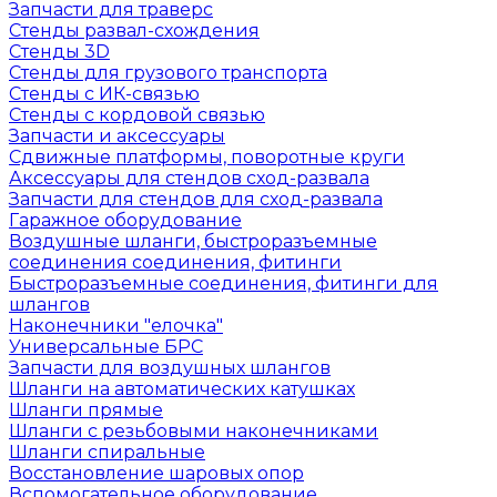
Запчасти для траверс
Стенды развал-схождения
Стенды 3D
Стенды для грузового транспорта
Стенды с ИК-связью
Стенды с кордовой связью
Запчасти и аксессуары
Сдвижные платформы, поворотные круги
Аксессуары для стендов сход-развала
Запчасти для стендов для сход-развала
Гаражное оборудование
Воздушные шланги, быстроразъемные
соединения соединения, фитинги
Быстроразъемные соединения, фитинги для
шлангов
Наконечники "елочка"
Универсальные БРС
Запчасти для воздушных шлангов
Шланги на автоматических катушках
Шланги прямые
Шланги с резьбовыми наконечниками
Шланги спиральные
Восстановление шаровых опор
Вспомогательное оборудование