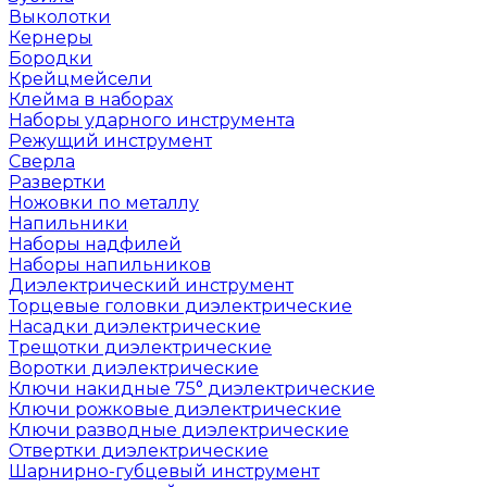
Выколотки
Кернеры
Бородки
Крейцмейсели
Клейма в наборах
Наборы ударного инструмента
Режущий инструмент
Сверла
Развертки
Ножовки по металлу
Напильники
Наборы надфилей
Наборы напильников
Диэлектрический инструмент
Торцевые головки диэлектрические
Насадки диэлектрические
Трещотки диэлектрические
Воротки диэлектрические
Ключи накидные 75° диэлектрические
Ключи рожковые диэлектрические
Ключи разводные диэлектрические
Отвертки диэлектрические
Шарнирно-губцевый инструмент