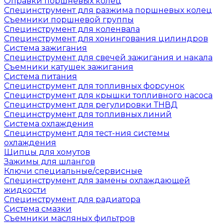
Оправки поршневых колец
Специнструмент для разжима поршневых колец
Съемники поршневой группы
Специнструмент для коленвала
Специнструмент для хонингования цилиндров
Система зажигания
Специнструмент для свечей зажигания и накала
Съемники катушек зажигания
Система питания
Специнструмент для топливных форсунок
Специнструмент для крышки топливного насоса
Специнструмент для регулировки ТНВД
Специнструмент для топливных линий
Система охлаждения
Специнструмент для тест-ния системы
охлаждения
Щипцы для хомутов
Зажимы для шлангов
Ключи специальные/сервисные
Специнструмент для замены охлаждающей
жидкости
Специнструмент для радиатора
Система смазки
Съемники масляных фильтров