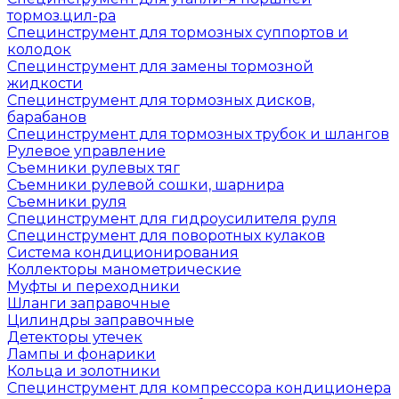
тормоз.цил-ра
Специнструмент для тормозных суппортов и
колодок
Специнструмент для замены тормозной
жидкости
Специнструмент для тормозных дисков,
барабанов
Специнструмент для тормозных трубок и шлангов
Рулевое управление
Съемники рулевых тяг
Съемники рулевой сошки, шарнира
Съемники руля
Специнструмент для гидроусилителя руля
Специнструмент для поворотных кулаков
Система кондиционирования
Коллекторы манометрические
Муфты и переходники
Шланги заправочные
Цилиндры заправочные
Детекторы утечек
Лампы и фонарики
Кольца и золотники
Специнструмент для компрессора кондиционера