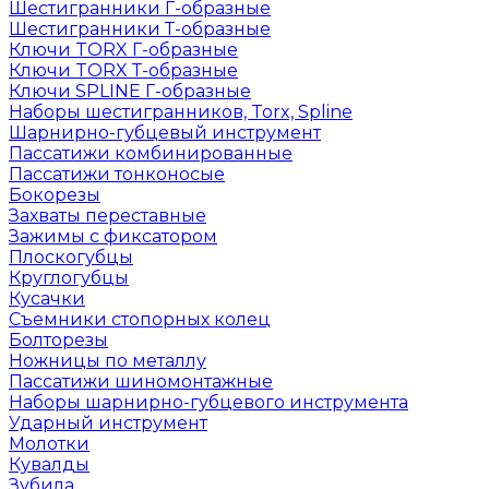
Шестигранники Г-образные
Шестигранники Т-образные
Ключи TORX Г-образные
Ключи TORX Т-образные
Ключи SPLINE Г-образные
Наборы шестигранников, Torx, Spline
Шарнирно-губцевый инструмент
Пассатижи комбинированные
Пассатижи тонконосые
Бокорезы
Захваты переставные
Зажимы с фиксатором
Плоскогубцы
Круглогубцы
Кусачки
Съемники стопорных колец
Болторезы
Ножницы по металлу
Пассатижи шиномонтажные
Наборы шарнирно-губцевого инструмента
Ударный инструмент
Молотки
Кувалды
Зубила