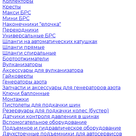
Коллекторы
Кресты
Макси БРС
Мини БРС
Наконечники "елочка"
Переходники
Универсальные БРС
Шланги на автоматических катушках
Шланги прямые
Шланги спиральные
Бортоотжиматели
Вулканизаторы
Аксессуары для вулканизатора
Гайковерты
Генераторы азота
Запчасти и аксессуары для генераторов азота
Ключи баллонные
Монтажки
Пистолеты для подкачки шин
Резервуары для подкачки колес (бустер)
Датчики контроля давления в шинах
Вспомогательное оборудование
Подъемное и гидравлическое оборудование
Двухстоечные подъемники для автосервисов