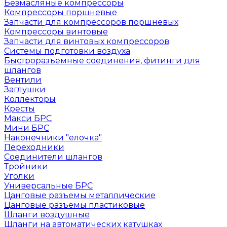
Безмасляные компрессоры
Компрессоры поршневые
Запчасти для компрессоров поршневых
Компрессоры винтовые
Запчасти для винтовых компрессоров
Системы подготовки воздуха
Быстроразъемные соединения, фитинги для
шлангов
Вентили
Заглушки
Коллекторы
Кресты
Макси БРС
Мини БРС
Наконечники "елочка"
Переходники
Соединители шлангов
Тройники
Уголки
Универсальные БРС
Цанговые разъемы металлические
Цанговые разъемы пластиковые
Шланги воздушные
Шланги на автоматических катушках