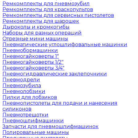
Ремкомплекты для пневмозубил
Ремкомплекты для краскопультов
Ремкомплекты для сервисных пистолетов
Ремкомплекты для шарошек
Дыроколы и кромкогибы
Наборы для разных операций
Отрезные мини машины
Пневматические углошлифовальные машинки
Пневмобормашинки
Пневмогайковерты 1"
Пневмогайковерты 1/2"
Пневмогайковерты 3/4"
Пневмогидравлические заклепочники
Пневмодрели
Пневмозубила
Пневмолобзики
Пилки для лобзиков
Пневмопистолеты для подачи и нанесения
силиконов
Пневмотрещотки
Пневмошлифмашинки
Запчасти для пневмошлифмашинок
Полировальные машины