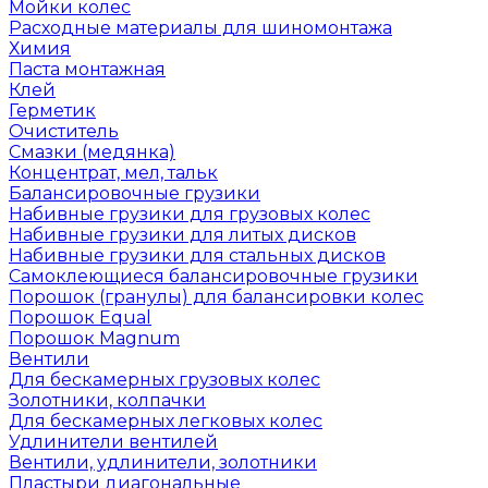
Мойки колес
Расходные материалы для шиномонтажа
Химия
Паста монтажная
Клей
Герметик
Очиститель
Смазки (медянка)
Концентрат, мел, тальк
Балансировочные грузики
Набивные грузики для грузовых колес
Набивные грузики для литых дисков
Набивные грузики для стальных дисков
Самоклеющиеся балансировочные грузики
Порошок (гранулы) для балансировки колес
Порошок Equal
Порошок Magnum
Вентили
Для бескамерных грузовых колес
Золотники, колпачки
Для бескамерных легковых колес
Удлинители вентилей
Вентили, удлинители, золотники
Пластыри диагональные