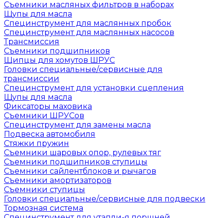
Съемники масляных фильтров в наборах
Щупы для масла
Специнструмент для маслянных пробок
Специнструмент для маслянных насосов
Трансмиссия
Съемники подшипников
Щипцы для хомутов ШРУС
Головки специальные/сервисные для
трансмиссии
Специнструмент для установки сцепления
Щупы для масла
Фиксаторы маховика
Съемники ШРУСов
Специнструмент для замены масла
Подвеска автомобиля
Стяжки пружин
Съемники шаровых опор, рулевых тяг
Съемники подшипников ступицы
Съемники сайлентблоков и рычагов
Съемники амортизаторов
Съемники ступицы
Головки специальные/сервисные для подвески
Тормозная система
Специнструмент для утапли-я поршней