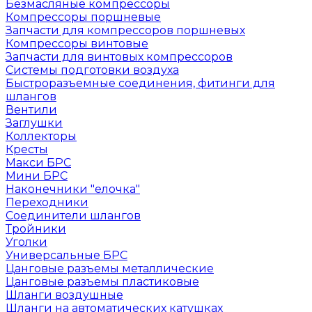
Безмасляные компрессоры
Компрессоры поршневые
Запчасти для компрессоров поршневых
Компрессоры винтовые
Запчасти для винтовых компрессоров
Системы подготовки воздуха
Быстроразъемные соединения, фитинги для
шлангов
Вентили
Заглушки
Коллекторы
Кресты
Макси БРС
Мини БРС
Наконечники "елочка"
Переходники
Соединители шлангов
Тройники
Уголки
Универсальные БРС
Цанговые разъемы металлические
Цанговые разъемы пластиковые
Шланги воздушные
Шланги на автоматических катушках