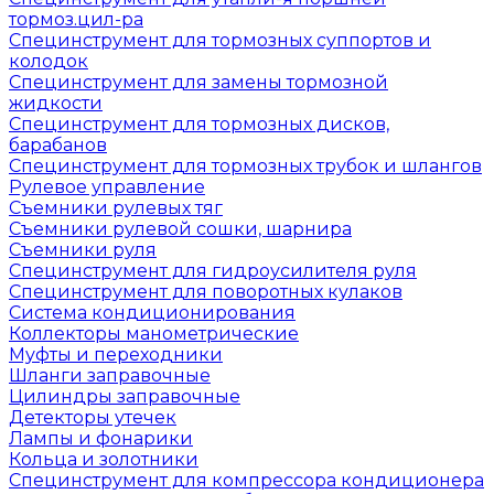
тормоз.цил-ра
Специнструмент для тормозных суппортов и
колодок
Специнструмент для замены тормозной
жидкости
Специнструмент для тормозных дисков,
барабанов
Специнструмент для тормозных трубок и шлангов
Рулевое управление
Съемники рулевых тяг
Съемники рулевой сошки, шарнира
Съемники руля
Специнструмент для гидроусилителя руля
Специнструмент для поворотных кулаков
Система кондиционирования
Коллекторы манометрические
Муфты и переходники
Шланги заправочные
Цилиндры заправочные
Детекторы утечек
Лампы и фонарики
Кольца и золотники
Специнструмент для компрессора кондиционера