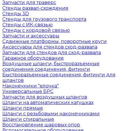
Запчасти для траверс
Стенды развал-схождения
Стенды 3D
Стенды для грузового транспорта
Стенды с ИК-связью
Стенды с кордовой связью
Запчасти и аксессуары
Сдвижные платформы, поворотные круги
Аксессуары для стендов сход-развала
Запчасти для стендов для сход-развала
Гаражное оборудование
Воздушные шланги, быстроразъемные
соединения соединения, фитинги
Быстроразъемные соединения, фитинги для
шлангов
Наконечники "елочка"
Универсальные БРС
Запчасти для воздушных шлангов
Шланги на автоматических катушках
Шланги прямые
Шланги с резьбовыми наконечниками
Шланги спиральные
Восстановление шаровых опор
Вспомогательное оборудование