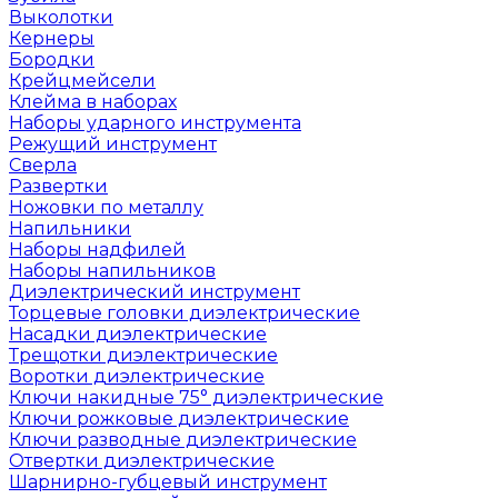
Выколотки
Кернеры
Бородки
Крейцмейсели
Клейма в наборах
Наборы ударного инструмента
Режущий инструмент
Сверла
Развертки
Ножовки по металлу
Напильники
Наборы надфилей
Наборы напильников
Диэлектрический инструмент
Торцевые головки диэлектрические
Насадки диэлектрические
Трещотки диэлектрические
Воротки диэлектрические
Ключи накидные 75° диэлектрические
Ключи рожковые диэлектрические
Ключи разводные диэлектрические
Отвертки диэлектрические
Шарнирно-губцевый инструмент