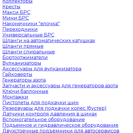
Коллекторы
Кресты
Макси БРС
Мини БРС
Наконечники "елочка"
Переходники
Универсальные БРС
Шланги на автоматических катушках
Шланги прямые
Шланги спиральные
Бортоотжиматели
Вулканизаторы
Аксессуары для вулканизатора
Гайковерты
Генераторы азота
Запчасти и аксессуары для генераторов азота
Ключи баллонные
Монтажки
Пистолеты для подкачки шин
Резервуары для подкачки колес (бустер)
Датчики контроля давления в шинах
Вспомогательное оборудование
Подъемное и гидравлическое оборудование
Двухстоечные подъемники для автосервисов