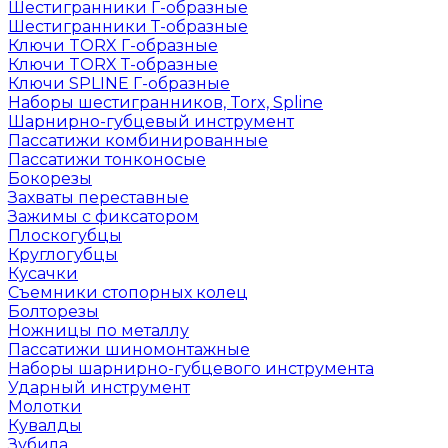
Шестигранники Г-образные
Шестигранники Т-образные
Ключи TORX Г-образные
Ключи TORX Т-образные
Ключи SPLINE Г-образные
Наборы шестигранников, Torx, Spline
Шарнирно-губцевый инструмент
Пассатижи комбинированные
Пассатижи тонконосые
Бокорезы
Захваты переставные
Зажимы с фиксатором
Плоскогубцы
Круглогубцы
Кусачки
Съемники стопорных колец
Болторезы
Ножницы по металлу
Пассатижи шиномонтажные
Наборы шарнирно-губцевого инструмента
Ударный инструмент
Молотки
Кувалды
Зубила