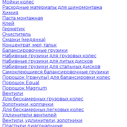
Мойки колес
Расходные материалы для шиномонтажа
Химия
Паста монтажная
Клей
Герметик
Очиститель
Смазки (медянка)
Концентрат, мел, тальк
Балансировочные грузики
Набивные грузики для грузовых колес
Набивные грузики для литых дисков
Набивные грузики для стальных дисков
Самоклеющиеся балансировочные грузики
Порошок (гранулы) для балансировки колес
Порошок Equal
Порошок Magnum
Вентили
Для бескамерных грузовых колес
Золотники, колпачки
Для бескамерных легковых колес
Удлинители вентилей
Вентили, удлинители, золотники
Пластыри диагональные