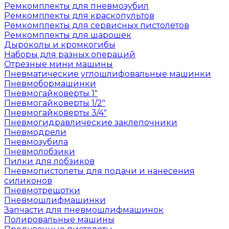
Ремкомплекты для пневмозубил
Ремкомплекты для краскопультов
Ремкомплекты для сервисных пистолетов
Ремкомплекты для шарошек
Дыроколы и кромкогибы
Наборы для разных операций
Отрезные мини машины
Пневматические углошлифовальные машинки
Пневмобормашинки
Пневмогайковерты 1"
Пневмогайковерты 1/2"
Пневмогайковерты 3/4"
Пневмогидравлические заклепочники
Пневмодрели
Пневмозубила
Пневмолобзики
Пилки для лобзиков
Пневмопистолеты для подачи и нанесения
силиконов
Пневмотрещотки
Пневмошлифмашинки
Запчасти для пневмошлифмашинок
Полировальные машины