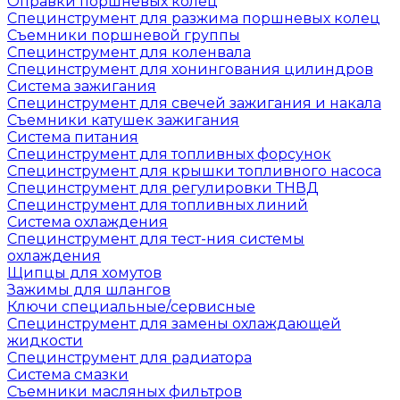
Оправки поршневых колец
Специнструмент для разжима поршневых колец
Съемники поршневой группы
Специнструмент для коленвала
Специнструмент для хонингования цилиндров
Система зажигания
Специнструмент для свечей зажигания и накала
Съемники катушек зажигания
Система питания
Специнструмент для топливных форсунок
Специнструмент для крышки топливного насоса
Специнструмент для регулировки ТНВД
Специнструмент для топливных линий
Система охлаждения
Специнструмент для тест-ния системы
охлаждения
Щипцы для хомутов
Зажимы для шлангов
Ключи специальные/сервисные
Специнструмент для замены охлаждающей
жидкости
Специнструмент для радиатора
Система смазки
Съемники масляных фильтров