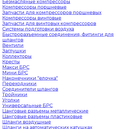
Безмасляные компрессоры
Компрессоры поршневые
Запчасти для компрессоров поршневых
Компрессоры винтовые
Запчасти для винтовых компрессоров
Системы подготовки воздуха
Быстроразъемные соединения, фитинги для
шлангов
Вентили
Заглушки
Коллекторы
Кресты
Макси БРС
Мини БРС
Наконечники "елочка"
Переходники
Соединители шлангов
Тройники
Уголки
Универсальные БРС
Цанговые разъемы металлические
Цанговые разъемы пластиковые
Шланги воздушные
Шланги на автоматических катушках