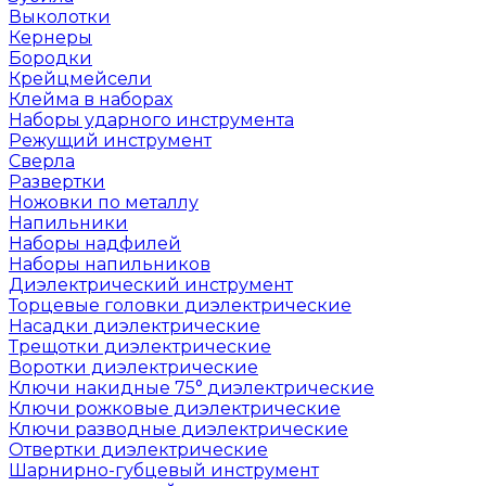
Выколотки
Кернеры
Бородки
Крейцмейсели
Клейма в наборах
Наборы ударного инструмента
Режущий инструмент
Сверла
Развертки
Ножовки по металлу
Напильники
Наборы надфилей
Наборы напильников
Диэлектрический инструмент
Торцевые головки диэлектрические
Насадки диэлектрические
Трещотки диэлектрические
Воротки диэлектрические
Ключи накидные 75° диэлектрические
Ключи рожковые диэлектрические
Ключи разводные диэлектрические
Отвертки диэлектрические
Шарнирно-губцевый инструмент