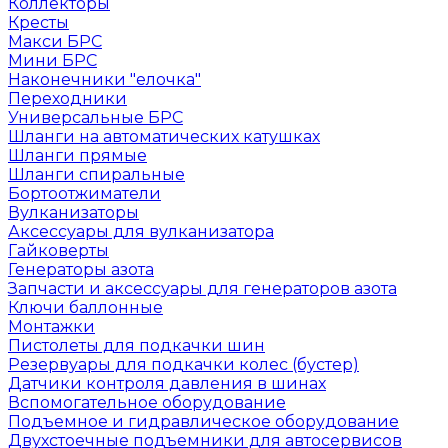
Коллекторы
Кресты
Макси БРС
Мини БРС
Наконечники "елочка"
Переходники
Универсальные БРС
Шланги на автоматических катушках
Шланги прямые
Шланги спиральные
Бортоотжиматели
Вулканизаторы
Аксессуары для вулканизатора
Гайковерты
Генераторы азота
Запчасти и аксессуары для генераторов азота
Ключи баллонные
Монтажки
Пистолеты для подкачки шин
Резервуары для подкачки колес (бустер)
Датчики контроля давления в шинах
Вспомогательное оборудование
Подъемное и гидравлическое оборудование
Двухстоечные подъемники для автосервисов