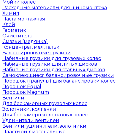
Мойки колес
Расходные материалы для шиномонтажа
Химия
Паста монтажная
Клей
Герметик
Очиститель
Смазки (медянка)
Концентрат, мел, тальк
Балансировочные грузики
Набивные грузики для грузовых колес
Набивные грузики для литых дисков
Набивные грузики для стальных дисков
Самоклеющиеся балансировочные грузики
Порошок (гранулы) для балансировки колес
Порошок Equal
Порошок Magnum
Вентили
Для бескамерных грузовых колес
Золотники, колпачки
Для бескамерных легковых колес
Удлинители вентилей
Вентили, удлинители, золотники
Пластыри диагональные