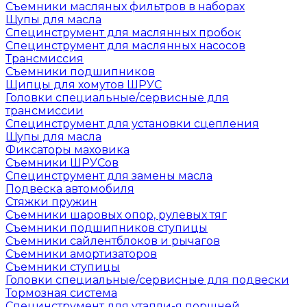
Съемники масляных фильтров в наборах
Щупы для масла
Специнструмент для маслянных пробок
Специнструмент для маслянных насосов
Трансмиссия
Съемники подшипников
Щипцы для хомутов ШРУС
Головки специальные/сервисные для
трансмиссии
Специнструмент для установки сцепления
Щупы для масла
Фиксаторы маховика
Съемники ШРУСов
Специнструмент для замены масла
Подвеска автомобиля
Стяжки пружин
Съемники шаровых опор, рулевых тяг
Съемники подшипников ступицы
Съемники сайлентблоков и рычагов
Съемники амортизаторов
Съемники ступицы
Головки специальные/сервисные для подвески
Тормозная система
Специнструмент для утапли-я поршней