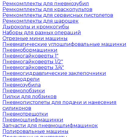
Ремкомплекты для пневмозубил
Ремкомплекты для краскопультов
Ремкомплекты для сервисных пистолетов
Ремкомплекты для шарошек
Дыроколы и кромкогибы
Наборы для разных операций
Отрезные мини машины
Пневматические углошлифовальные машинки
Пневмобормашинки
Пневмогайковерты 1"
Пневмогайковерты 1/2"
Пневмогайковерты 3/4"
Пневмогидравлические заклепочники
Пневмодрели
Пневмозубила
Пневмолобзики
Пилки для лобзиков
Пневмопистолеты для подачи и нанесения
силиконов
Пневмотрещотки
Пневмошлифмашинки
Запчасти для пневмошлифмашинок
Полировальные машины