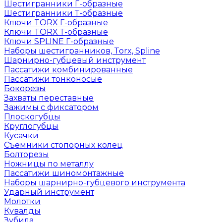
Шестигранники Г-образные
Шестигранники Т-образные
Ключи TORX Г-образные
Ключи TORX Т-образные
Ключи SPLINE Г-образные
Наборы шестигранников, Torx, Spline
Шарнирно-губцевый инструмент
Пассатижи комбинированные
Пассатижи тонконосые
Бокорезы
Захваты переставные
Зажимы с фиксатором
Плоскогубцы
Круглогубцы
Кусачки
Съемники стопорных колец
Болторезы
Ножницы по металлу
Пассатижи шиномонтажные
Наборы шарнирно-губцевого инструмента
Ударный инструмент
Молотки
Кувалды
Зубила