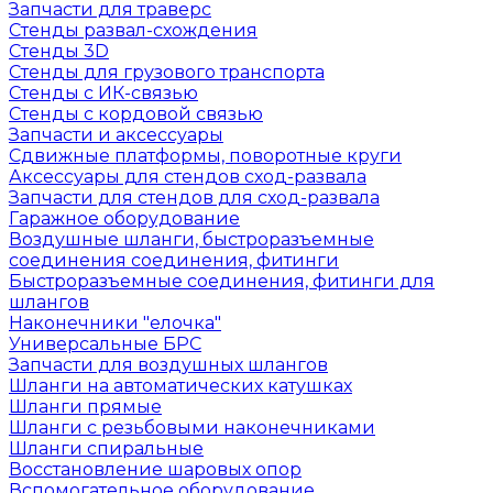
Запчасти для траверс
Стенды развал-схождения
Стенды 3D
Стенды для грузового транспорта
Стенды с ИК-связью
Стенды с кордовой связью
Запчасти и аксессуары
Сдвижные платформы, поворотные круги
Аксессуары для стендов сход-развала
Запчасти для стендов для сход-развала
Гаражное оборудование
Воздушные шланги, быстроразъемные
соединения соединения, фитинги
Быстроразъемные соединения, фитинги для
шлангов
Наконечники "елочка"
Универсальные БРС
Запчасти для воздушных шлангов
Шланги на автоматических катушках
Шланги прямые
Шланги с резьбовыми наконечниками
Шланги спиральные
Восстановление шаровых опор
Вспомогательное оборудование