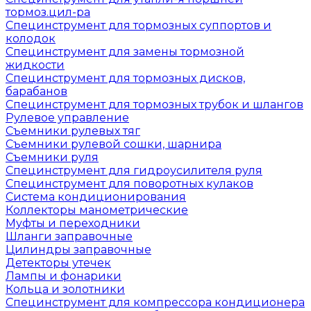
тормоз.цил-ра
Специнструмент для тормозных суппортов и
колодок
Специнструмент для замены тормозной
жидкости
Специнструмент для тормозных дисков,
барабанов
Специнструмент для тормозных трубок и шлангов
Рулевое управление
Съемники рулевых тяг
Съемники рулевой сошки, шарнира
Съемники руля
Специнструмент для гидроусилителя руля
Специнструмент для поворотных кулаков
Система кондиционирования
Коллекторы манометрические
Муфты и переходники
Шланги заправочные
Цилиндры заправочные
Детекторы утечек
Лампы и фонарики
Кольца и золотники
Специнструмент для компрессора кондиционера