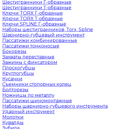
Шестигранники Г-образные
Шестигранники Т-образные
Ключи TORX Г-образные
Ключи TORX Т-образные
Ключи SPLINE Г-образные
Наборы шестигранников, Torx, Spline
Шарнирно-губцевый инструмент
Пассатижи комбинированные
Пассатижи тонконосые
Бокорезы
Захваты переставные
Зажимы с фиксатором
Плоскогубцы
Круглогубцы
Кусачки
Съемники стопорных колец
Болторезы
Ножницы по металлу
Пассатижи шиномонтажные
Наборы шарнирно-губцевого инструмента
Ударный инструмент
Молотки
Кувалды
Зубила