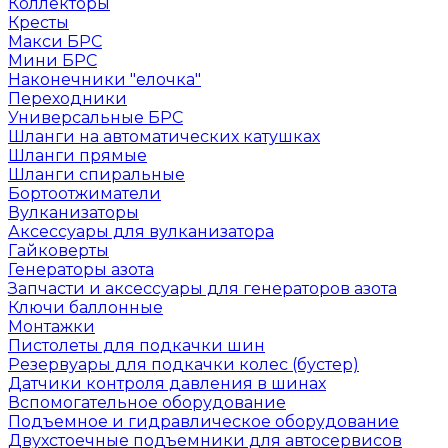
Коллекторы
Кресты
Макси БРС
Мини БРС
Наконечники "елочка"
Переходники
Универсальные БРС
Шланги на автоматических катушках
Шланги прямые
Шланги спиральные
Бортоотжиматели
Вулканизаторы
Аксессуары для вулканизатора
Гайковерты
Генераторы азота
Запчасти и аксессуары для генераторов азота
Ключи баллонные
Монтажки
Пистолеты для подкачки шин
Резервуары для подкачки колес (бустер)
Датчики контроля давления в шинах
Вспомогательное оборудование
Подъемное и гидравлическое оборудование
Двухстоечные подъемники для автосервисов