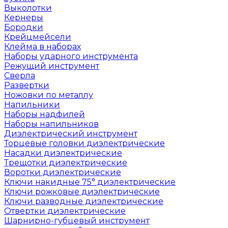
Выколотки
Кернеры
Бородки
Крейцмейсели
Клейма в наборах
Наборы ударного инструмента
Режущий инструмент
Сверла
Развертки
Ножовки по металлу
Напильники
Наборы надфилей
Наборы напильников
Диэлектрический инструмент
Торцевые головки диэлектрические
Насадки диэлектрические
Трещотки диэлектрические
Воротки диэлектрические
Ключи накидные 75° диэлектрические
Ключи рожковые диэлектрические
Ключи разводные диэлектрические
Отвертки диэлектрические
Шарнирно-губцевый инструмент