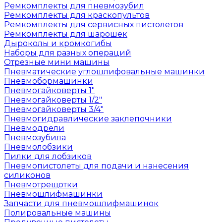
Ремкомплекты для пневмозубил
Ремкомплекты для краскопультов
Ремкомплекты для сервисных пистолетов
Ремкомплекты для шарошек
Дыроколы и кромкогибы
Наборы для разных операций
Отрезные мини машины
Пневматические углошлифовальные машинки
Пневмобормашинки
Пневмогайковерты 1"
Пневмогайковерты 1/2"
Пневмогайковерты 3/4"
Пневмогидравлические заклепочники
Пневмодрели
Пневмозубила
Пневмолобзики
Пилки для лобзиков
Пневмопистолеты для подачи и нанесения
силиконов
Пневмотрещотки
Пневмошлифмашинки
Запчасти для пневмошлифмашинок
Полировальные машины