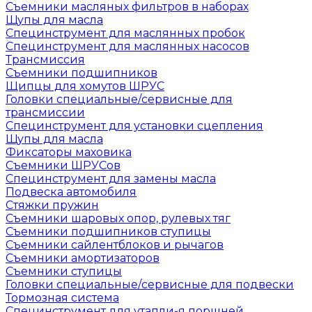
Съемники масляных фильтров в наборах
Щупы для масла
Специнструмент для маслянных пробок
Специнструмент для маслянных насосов
Трансмиссия
Съемники подшипников
Щипцы для хомутов ШРУС
Головки специальные/сервисные для
трансмиссии
Специнструмент для установки сцепления
Щупы для масла
Фиксаторы маховика
Съемники ШРУСов
Специнструмент для замены масла
Подвеска автомобиля
Стяжки пружин
Съемники шаровых опор, рулевых тяг
Съемники подшипников ступицы
Съемники сайлентблоков и рычагов
Съемники амортизаторов
Съемники ступицы
Головки специальные/сервисные для подвески
Тормозная система
Специнструмент для утапли-я поршней