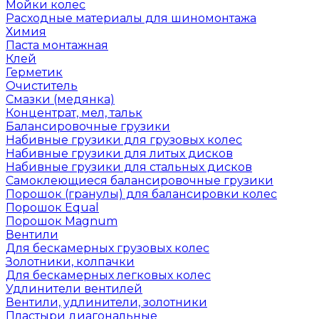
Мойки колес
Расходные материалы для шиномонтажа
Химия
Паста монтажная
Клей
Герметик
Очиститель
Смазки (медянка)
Концентрат, мел, тальк
Балансировочные грузики
Набивные грузики для грузовых колес
Набивные грузики для литых дисков
Набивные грузики для стальных дисков
Самоклеющиеся балансировочные грузики
Порошок (гранулы) для балансировки колес
Порошок Equal
Порошок Magnum
Вентили
Для бескамерных грузовых колес
Золотники, колпачки
Для бескамерных легковых колес
Удлинители вентилей
Вентили, удлинители, золотники
Пластыри диагональные