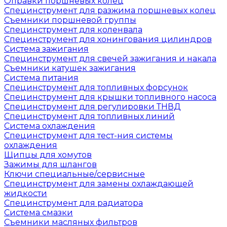
Оправки поршневых колец
Специнструмент для разжима поршневых колец
Съемники поршневой группы
Специнструмент для коленвала
Специнструмент для хонингования цилиндров
Система зажигания
Специнструмент для свечей зажигания и накала
Съемники катушек зажигания
Система питания
Специнструмент для топливных форсунок
Специнструмент для крышки топливного насоса
Специнструмент для регулировки ТНВД
Специнструмент для топливных линий
Система охлаждения
Специнструмент для тест-ния системы
охлаждения
Щипцы для хомутов
Зажимы для шлангов
Ключи специальные/сервисные
Специнструмент для замены охлаждающей
жидкости
Специнструмент для радиатора
Система смазки
Съемники масляных фильтров