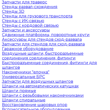
Запчасти для траверс
Стенды развал-схождения
Стенды 3D
Стенды для грузового транспорта
Стенды с ИК-связью
Стенды с кордовой связью
Запчасти и аксессуары
Сдвижные платформы, поворотные круги
Аксессуары для стендов сход-развала
Запчасти для стендов для сход-развала
Гаражное оборудование
Воздушные шланги, быстроразъемные
соединения соединения, фитинги
Быстроразъемные соединения, фитинги для
шлангов
Наконечники "елочка"
Универсальные БРС
Запчасти для воздушных шлангов
Шланги на автоматических катушках
Шланги прямые
Шланги с резьбовыми наконечниками
Шланги спиральные
Восстановление шаровых опор
Вспомогательное оборудование