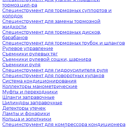
тормоз.цил-ра
Специнструмент для тормозных суппортов и
колодок
Специнструмент для замены тормозной
жидкости
Специнструмент для тормозных дисков,
барабанов
Специнструмент для тормозных трубок и шлангов
Рулевое управление
Съемники рулевых тяг
Съемники рулевой сошки, шарнира
Съемники руля
Специнструмент для гидроусилителя руля
Специнструмент для поворотных кулаков
Система кондиционирования
Коллекторы манометрические
Муфты и переходники
Шланги заправочные
Цилиндры заправочные
Детекторы утечек
Лампы и фонарики
Кольца и золотники
Специнструмент для компрессора кондиционера