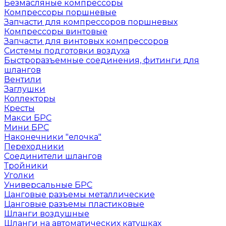
Безмасляные компрессоры
Компрессоры поршневые
Запчасти для компрессоров поршневых
Компрессоры винтовые
Запчасти для винтовых компрессоров
Системы подготовки воздуха
Быстроразъемные соединения, фитинги для
шлангов
Вентили
Заглушки
Коллекторы
Кресты
Макси БРС
Мини БРС
Наконечники "елочка"
Переходники
Соединители шлангов
Тройники
Уголки
Универсальные БРС
Цанговые разъемы металлические
Цанговые разъемы пластиковые
Шланги воздушные
Шланги на автоматических катушках