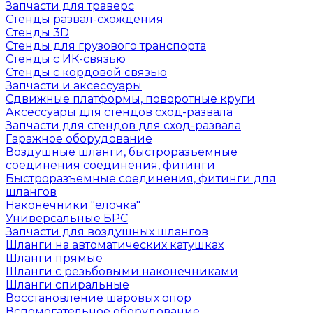
Запчасти для траверс
Стенды развал-схождения
Стенды 3D
Стенды для грузового транспорта
Стенды с ИК-связью
Стенды с кордовой связью
Запчасти и аксессуары
Сдвижные платформы, поворотные круги
Аксессуары для стендов сход-развала
Запчасти для стендов для сход-развала
Гаражное оборудование
Воздушные шланги, быстроразъемные
соединения соединения, фитинги
Быстроразъемные соединения, фитинги для
шлангов
Наконечники "елочка"
Универсальные БРС
Запчасти для воздушных шлангов
Шланги на автоматических катушках
Шланги прямые
Шланги с резьбовыми наконечниками
Шланги спиральные
Восстановление шаровых опор
Вспомогательное оборудование