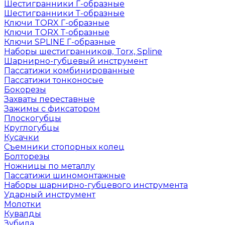
Шестигранники Г-образные
Шестигранники Т-образные
Ключи TORX Г-образные
Ключи TORX Т-образные
Ключи SPLINE Г-образные
Наборы шестигранников, Torx, Spline
Шарнирно-губцевый инструмент
Пассатижи комбинированные
Пассатижи тонконосые
Бокорезы
Захваты переставные
Зажимы с фиксатором
Плоскогубцы
Круглогубцы
Кусачки
Съемники стопорных колец
Болторезы
Ножницы по металлу
Пассатижи шиномонтажные
Наборы шарнирно-губцевого инструмента
Ударный инструмент
Молотки
Кувалды
Зубила