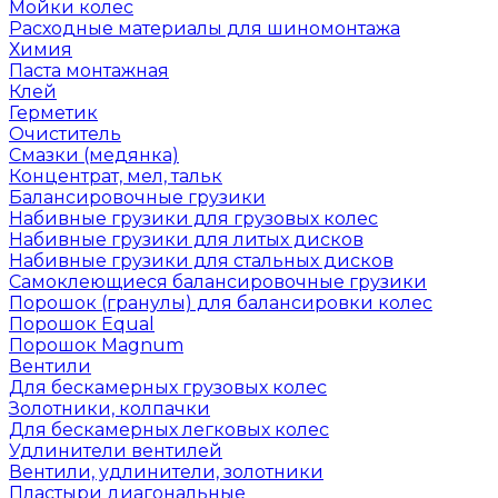
Мойки колес
Расходные материалы для шиномонтажа
Химия
Паста монтажная
Клей
Герметик
Очиститель
Смазки (медянка)
Концентрат, мел, тальк
Балансировочные грузики
Набивные грузики для грузовых колес
Набивные грузики для литых дисков
Набивные грузики для стальных дисков
Самоклеющиеся балансировочные грузики
Порошок (гранулы) для балансировки колес
Порошок Equal
Порошок Magnum
Вентили
Для бескамерных грузовых колес
Золотники, колпачки
Для бескамерных легковых колес
Удлинители вентилей
Вентили, удлинители, золотники
Пластыри диагональные