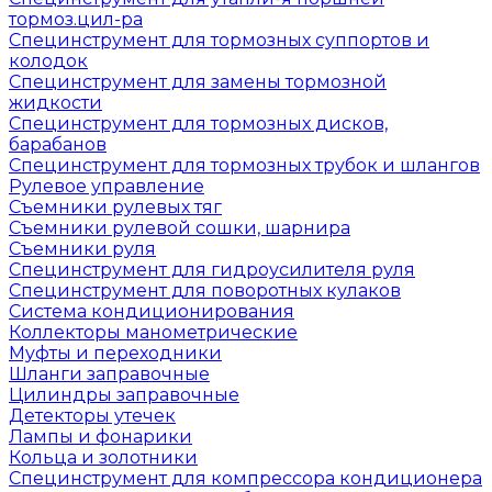
тормоз.цил-ра
Специнструмент для тормозных суппортов и
колодок
Специнструмент для замены тормозной
жидкости
Специнструмент для тормозных дисков,
барабанов
Специнструмент для тормозных трубок и шлангов
Рулевое управление
Съемники рулевых тяг
Съемники рулевой сошки, шарнира
Съемники руля
Специнструмент для гидроусилителя руля
Специнструмент для поворотных кулаков
Система кондиционирования
Коллекторы манометрические
Муфты и переходники
Шланги заправочные
Цилиндры заправочные
Детекторы утечек
Лампы и фонарики
Кольца и золотники
Специнструмент для компрессора кондиционера