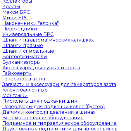
Коллекторы
Кресты
Макси БРС
Мини БРС
Наконечники "елочка"
Переходники
Универсальные БРС
Шланги на автоматических катушках
Шланги прямые
Шланги спиральные
Бортоотжиматели
Вулканизаторы
Аксессуары для вулканизатора
Гайковерты
Генераторы азота
Запчасти и аксессуары для генераторов азота
Ключи баллонные
Монтажки
Пистолеты для подкачки шин
Резервуары для подкачки колес (бустер)
Датчики контроля давления в шинах
Вспомогательное оборудование
Подъемное и гидравлическое оборудование
Двухстоечные подъемники для автосервисов