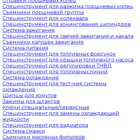
Оправки поршневых колец
Специнструмент для разжима поршневых колец
Съемники поршневой группы
Специнструмент для коленвала
Специнструмент для хонингования цилиндров
Система зажигания
Специнструмент для свечей зажигания и накала
Съемники катушек зажигания
Система питания
Специнструмент для топливных форсунок
Специнструмент для крышки топливного насоса
Специнструмент для регулировки ТНВД
Специнструмент для топливных линий
Система охлаждения
Специнструмент для тест-ния системы
охлаждения
Щипцы для хомутов
Зажимы для шлангов
Ключи специальные/сервисные
Специнструмент для замены охлаждающей
жидкости
Специнструмент для радиатора
Система смазки
Съемники масляных фильтров