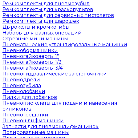
Ремкомплекты для пневмозубил
Ремкомплекты для краскопультов
Ремкомплекты для сервисных пистолетов
Ремкомплекты для шарошек
Дыроколы и кромкогибы
Наборы для разных операций
Отрезные мини машины
Пневматические углошлифовальные машинки
Пневмобормашинки
Пневмогайковерты 1"
Пневмогайковерты 1/2"
Пневмогайковерты 3/4"
Пневмогидравлические заклепочники
Пневмодрели
Пневмозубила
Пневмолобзики
Пилки для лобзиков
Пневмопистолеты для подачи и нанесения
силиконов
Пневмотрещотки
Пневмошлифмашинки
Запчасти для пневмошлифмашинок
Полировальные машины