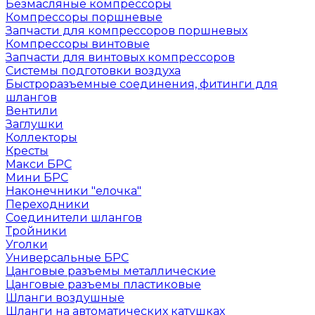
Безмасляные компрессоры
Компрессоры поршневые
Запчасти для компрессоров поршневых
Компрессоры винтовые
Запчасти для винтовых компрессоров
Системы подготовки воздуха
Быстроразъемные соединения, фитинги для
шлангов
Вентили
Заглушки
Коллекторы
Кресты
Макси БРС
Мини БРС
Наконечники "елочка"
Переходники
Соединители шлангов
Тройники
Уголки
Универсальные БРС
Цанговые разъемы металлические
Цанговые разъемы пластиковые
Шланги воздушные
Шланги на автоматических катушках