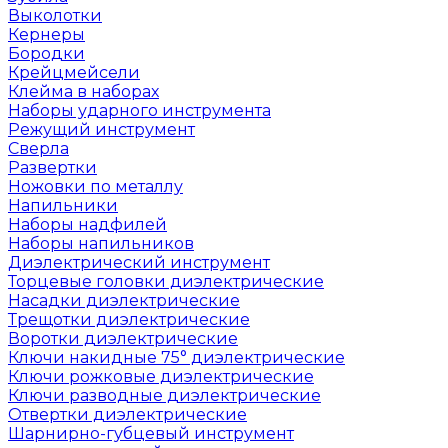
Выколотки
Кернеры
Бородки
Крейцмейсели
Клейма в наборах
Наборы ударного инструмента
Режущий инструмент
Сверла
Развертки
Ножовки по металлу
Напильники
Наборы надфилей
Наборы напильников
Диэлектрический инструмент
Торцевые головки диэлектрические
Насадки диэлектрические
Трещотки диэлектрические
Воротки диэлектрические
Ключи накидные 75° диэлектрические
Ключи рожковые диэлектрические
Ключи разводные диэлектрические
Отвертки диэлектрические
Шарнирно-губцевый инструмент