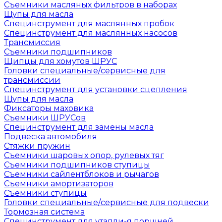
Съемники масляных фильтров в наборах
Щупы для масла
Специнструмент для маслянных пробок
Специнструмент для маслянных насосов
Трансмиссия
Съемники подшипников
Щипцы для хомутов ШРУС
Головки специальные/сервисные для
трансмиссии
Специнструмент для установки сцепления
Щупы для масла
Фиксаторы маховика
Съемники ШРУСов
Специнструмент для замены масла
Подвеска автомобиля
Стяжки пружин
Съемники шаровых опор, рулевых тяг
Съемники подшипников ступицы
Съемники сайлентблоков и рычагов
Съемники амортизаторов
Съемники ступицы
Головки специальные/сервисные для подвески
Тормозная система
Специнструмент для утапли-я поршней