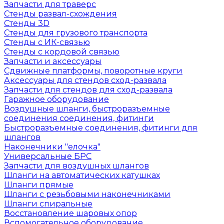
Запчасти для траверс
Стенды развал-схождения
Стенды 3D
Стенды для грузового транспорта
Стенды с ИК-связью
Стенды с кордовой связью
Запчасти и аксессуары
Сдвижные платформы, поворотные круги
Аксессуары для стендов сход-развала
Запчасти для стендов для сход-развала
Гаражное оборудование
Воздушные шланги, быстроразъемные
соединения соединения, фитинги
Быстроразъемные соединения, фитинги для
шлангов
Наконечники "елочка"
Универсальные БРС
Запчасти для воздушных шлангов
Шланги на автоматических катушках
Шланги прямые
Шланги с резьбовыми наконечниками
Шланги спиральные
Восстановление шаровых опор
Вспомогательное оборудование