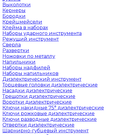
Выколотки
Кернеры
Бородки
Крейцмейсели
Клейма в наборах
Наборы ударного инструмента
Режущий инструмент
Сверла
Развертки
Ножовки по металлу
Напильники
Наборы надфилей
Наборы напильников
Диэлектрический инструмент
Торцевые головки диэлектрические
Насадки диэлектрические
Трещотки диэлектрические
Воротки диэлектрические
Ключи накидные 75° диэлектрические
Ключи рожковые диэлектрические
Ключи разводные диэлектрические
Отвертки диэлектрические
Шарнирно-губцевый инструмент