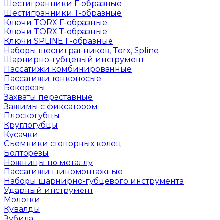
Шестигранники Г-образные
Шестигранники Т-образные
Ключи TORX Г-образные
Ключи TORX Т-образные
Ключи SPLINE Г-образные
Наборы шестигранников, Torx, Spline
Шарнирно-губцевый инструмент
Пассатижи комбинированные
Пассатижи тонконосые
Бокорезы
Захваты переставные
Зажимы с фиксатором
Плоскогубцы
Круглогубцы
Кусачки
Съемники стопорных колец
Болторезы
Ножницы по металлу
Пассатижи шиномонтажные
Наборы шарнирно-губцевого инструмента
Ударный инструмент
Молотки
Кувалды
Зубила