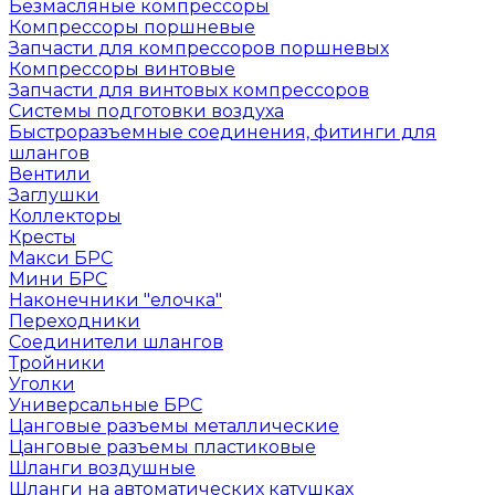
Безмасляные компрессоры
Компрессоры поршневые
Запчасти для компрессоров поршневых
Компрессоры винтовые
Запчасти для винтовых компрессоров
Системы подготовки воздуха
Быстроразъемные соединения, фитинги для
шлангов
Вентили
Заглушки
Коллекторы
Кресты
Макси БРС
Мини БРС
Наконечники "елочка"
Переходники
Соединители шлангов
Тройники
Уголки
Универсальные БРС
Цанговые разъемы металлические
Цанговые разъемы пластиковые
Шланги воздушные
Шланги на автоматических катушках