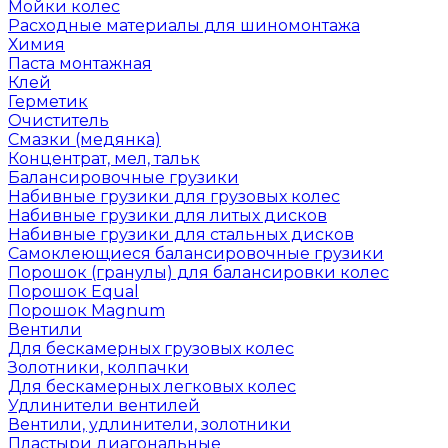
Мойки колес
Расходные материалы для шиномонтажа
Химия
Паста монтажная
Клей
Герметик
Очиститель
Смазки (медянка)
Концентрат, мел, тальк
Балансировочные грузики
Набивные грузики для грузовых колес
Набивные грузики для литых дисков
Набивные грузики для стальных дисков
Самоклеющиеся балансировочные грузики
Порошок (гранулы) для балансировки колес
Порошок Equal
Порошок Magnum
Вентили
Для бескамерных грузовых колес
Золотники, колпачки
Для бескамерных легковых колес
Удлинители вентилей
Вентили, удлинители, золотники
Пластыри диагональные