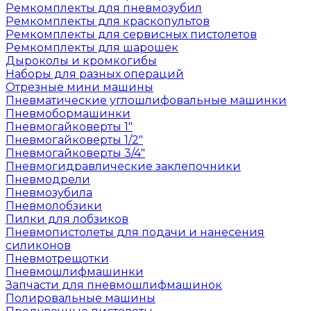
Ремкомплекты для пневмозубил
Ремкомплекты для краскопультов
Ремкомплекты для сервисных пистолетов
Ремкомплекты для шарошек
Дыроколы и кромкогибы
Наборы для разных операций
Отрезные мини машины
Пневматические углошлифовальные машинки
Пневмобормашинки
Пневмогайковерты 1"
Пневмогайковерты 1/2"
Пневмогайковерты 3/4"
Пневмогидравлические заклепочники
Пневмодрели
Пневмозубила
Пневмолобзики
Пилки для лобзиков
Пневмопистолеты для подачи и нанесения
силиконов
Пневмотрещотки
Пневмошлифмашинки
Запчасти для пневмошлифмашинок
Полировальные машины