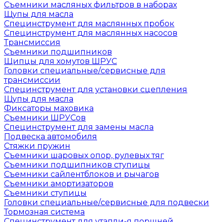
Съемники масляных фильтров в наборах
Щупы для масла
Специнструмент для маслянных пробок
Специнструмент для маслянных насосов
Трансмиссия
Съемники подшипников
Щипцы для хомутов ШРУС
Головки специальные/сервисные для
трансмиссии
Специнструмент для установки сцепления
Щупы для масла
Фиксаторы маховика
Съемники ШРУСов
Специнструмент для замены масла
Подвеска автомобиля
Стяжки пружин
Съемники шаровых опор, рулевых тяг
Съемники подшипников ступицы
Съемники сайлентблоков и рычагов
Съемники амортизаторов
Съемники ступицы
Головки специальные/сервисные для подвески
Тормозная система
Специнструмент для утапли-я поршней