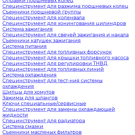
Оправки поршневых колец
Специнструмент для разжима поршневых колец
Съемники поршневой группы
Специнструмент для коленвала
Специнструмент для хонингования цилиндров
Система зажигания
Специнструмент для свечей зажигания и накала
Съемники катушек зажигания
Система питания
Специнструмент для топливных форсунок
Специнструмент для крышки топливного насоса
Специнструмент для регулировки ТНВД
Специнструмент для топливных линий
Система охлаждения
Специнструмент для тест-ния системы
охлаждения
Щипцы для хомутов
Зажимы для шлангов
Ключи специальные/сервисные
Специнструмент для замены охлаждающей
жидкости
Специнструмент для радиатора
Система смазки
Съемники масляных фильтров