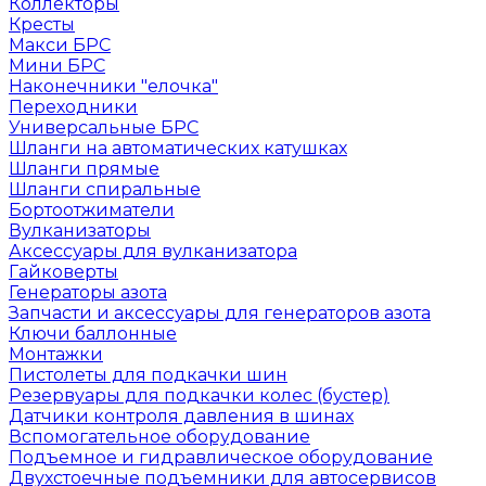
Коллекторы
Кресты
Макси БРС
Мини БРС
Наконечники "елочка"
Переходники
Универсальные БРС
Шланги на автоматических катушках
Шланги прямые
Шланги спиральные
Бортоотжиматели
Вулканизаторы
Аксессуары для вулканизатора
Гайковерты
Генераторы азота
Запчасти и аксессуары для генераторов азота
Ключи баллонные
Монтажки
Пистолеты для подкачки шин
Резервуары для подкачки колес (бустер)
Датчики контроля давления в шинах
Вспомогательное оборудование
Подъемное и гидравлическое оборудование
Двухстоечные подъемники для автосервисов