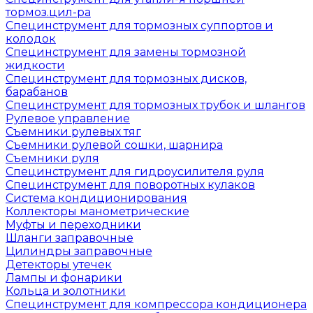
тормоз.цил-ра
Специнструмент для тормозных суппортов и
колодок
Специнструмент для замены тормозной
жидкости
Специнструмент для тормозных дисков,
барабанов
Специнструмент для тормозных трубок и шлангов
Рулевое управление
Съемники рулевых тяг
Съемники рулевой сошки, шарнира
Съемники руля
Специнструмент для гидроусилителя руля
Специнструмент для поворотных кулаков
Система кондиционирования
Коллекторы манометрические
Муфты и переходники
Шланги заправочные
Цилиндры заправочные
Детекторы утечек
Лампы и фонарики
Кольца и золотники
Специнструмент для компрессора кондиционера