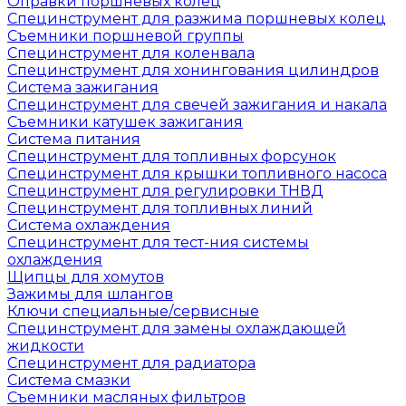
Оправки поршневых колец
Специнструмент для разжима поршневых колец
Съемники поршневой группы
Специнструмент для коленвала
Специнструмент для хонингования цилиндров
Система зажигания
Специнструмент для свечей зажигания и накала
Съемники катушек зажигания
Система питания
Специнструмент для топливных форсунок
Специнструмент для крышки топливного насоса
Специнструмент для регулировки ТНВД
Специнструмент для топливных линий
Система охлаждения
Специнструмент для тест-ния системы
охлаждения
Щипцы для хомутов
Зажимы для шлангов
Ключи специальные/сервисные
Специнструмент для замены охлаждающей
жидкости
Специнструмент для радиатора
Система смазки
Съемники масляных фильтров