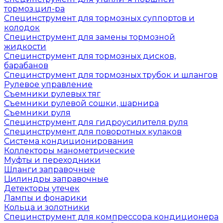
тормоз.цил-ра
Специнструмент для тормозных суппортов и
колодок
Специнструмент для замены тормозной
жидкости
Специнструмент для тормозных дисков,
барабанов
Специнструмент для тормозных трубок и шлангов
Рулевое управление
Съемники рулевых тяг
Съемники рулевой сошки, шарнира
Съемники руля
Специнструмент для гидроусилителя руля
Специнструмент для поворотных кулаков
Система кондиционирования
Коллекторы манометрические
Муфты и переходники
Шланги заправочные
Цилиндры заправочные
Детекторы утечек
Лампы и фонарики
Кольца и золотники
Специнструмент для компрессора кондиционера