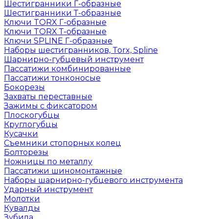
Шестигранники Г-образные
Шестигранники Т-образные
Ключи TORX Г-образные
Ключи TORX Т-образные
Ключи SPLINE Г-образные
Наборы шестигранников, Torx, Spline
Шарнирно-губцевый инструмент
Пассатижи комбинированные
Пассатижи тонконосые
Бокорезы
Захваты переставные
Зажимы с фиксатором
Плоскогубцы
Круглогубцы
Кусачки
Съемники стопорных колец
Болторезы
Ножницы по металлу
Пассатижи шиномонтажные
Наборы шарнирно-губцевого инструмента
Ударный инструмент
Молотки
Кувалды
Зубила