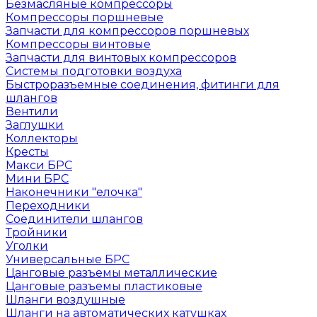
Безмасляные компрессоры
Компрессоры поршневые
Запчасти для компрессоров поршневых
Компрессоры винтовые
Запчасти для винтовых компрессоров
Системы подготовки воздуха
Быстроразъемные соединения, фитинги для
шлангов
Вентили
Заглушки
Коллекторы
Кресты
Макси БРС
Мини БРС
Наконечники "елочка"
Переходники
Соединители шлангов
Тройники
Уголки
Универсальные БРС
Цанговые разъемы металлические
Цанговые разъемы пластиковые
Шланги воздушные
Шланги на автоматических катушках