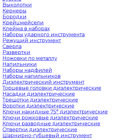
Выколотки
Кернеры
Бородки
Крейцмейсели
Клейма в наборах
Наборы ударного инструмента
Режущий инструмент
Сверла
Развертки
Ножовки по металлу
Напильники
Наборы надфилей
Наборы напильников
Диэлектрический инструмент
Торцевые головки диэлектрические
Насадки диэлектрические
Трещотки диэлектрические
Воротки диэлектрические
Ключи накидные 75° диэлектрические
Ключи рожковые диэлектрические
Ключи разводные диэлектрические
Отвертки диэлектрические
Шарнирно-губцевый инструмент