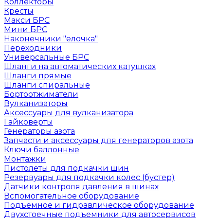
Коллекторы
Кресты
Макси БРС
Мини БРС
Наконечники "елочка"
Переходники
Универсальные БРС
Шланги на автоматических катушках
Шланги прямые
Шланги спиральные
Бортоотжиматели
Вулканизаторы
Аксессуары для вулканизатора
Гайковерты
Генераторы азота
Запчасти и аксессуары для генераторов азота
Ключи баллонные
Монтажки
Пистолеты для подкачки шин
Резервуары для подкачки колес (бустер)
Датчики контроля давления в шинах
Вспомогательное оборудование
Подъемное и гидравлическое оборудование
Двухстоечные подъемники для автосервисов