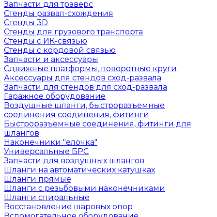
Запчасти для траверс
Стенды развал-схождения
Стенды 3D
Стенды для грузового транспорта
Стенды с ИК-связью
Стенды с кордовой связью
Запчасти и аксессуары
Сдвижные платформы, поворотные круги
Аксессуары для стендов сход-развала
Запчасти для стендов для сход-развала
Гаражное оборудование
Воздушные шланги, быстроразъемные
соединения соединения, фитинги
Быстроразъемные соединения, фитинги для
шлангов
Наконечники "елочка"
Универсальные БРС
Запчасти для воздушных шлангов
Шланги на автоматических катушках
Шланги прямые
Шланги с резьбовыми наконечниками
Шланги спиральные
Восстановление шаровых опор
Вспомогательное оборудование