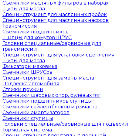
Съемники масляных фильтров в наборах
Щупы для масла
Специнструмент для маслянных пробок
Специнструмент для маслянных насосов
Трансмиссия
Съемники подшипников
Щипцы для хомутов ШРУС
Головки специальные/сервисные для
трансмиссии
Специнструмент для установки сцепления
Щупы для масла
Фиксаторы маховика
Съемники ШРУСов
Специнструмент для замены масла
Подвеска автомобиля
Стяжки пружин
Съемники шаровых опор, рулевых тяг
Съемники подшипников ступицы
Съемники сайлентблоков и рычагов
Съемники амортизаторов
Съемники ступицы
Головки специальные/сервисные для подвески
Тормозная система
Специнструмент для утапли-я поршней