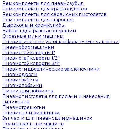
Ремкомплекты для пневмозубил
Ремкомплекты для краскопультов
Ремкомплекты для сервисных пистолетов
Ремкомплекты для шарошек
Дыроколы и кромкогибы
Наборы для разных операций
Отрезные мини машины
Пневматические углошлифовальные машинки
Пневмобормашинки
Пневмогайковерты 1"
Пневмогайковерты 1/2"
Пневмогайковерты 3/4"
Пневмогидравлические заклепочники
Пневмодрели
Пневмозубила
Пневмолобзики
Пилки для лобзиков
Пневмопистолеты для подачи и нанесения
силиконов
Пневмотрещотки
Пневмошлифмашинки
Запчасти для пневмошлифмашинок
Полировальные машины