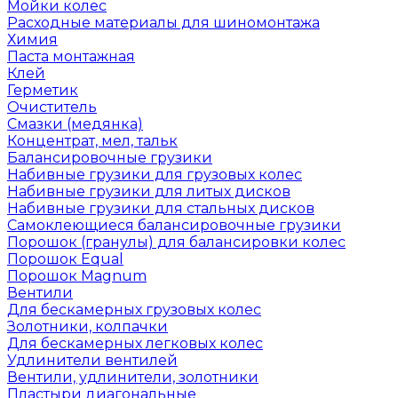
Мойки колес
Расходные материалы для шиномонтажа
Химия
Паста монтажная
Клей
Герметик
Очиститель
Смазки (медянка)
Концентрат, мел, тальк
Балансировочные грузики
Набивные грузики для грузовых колес
Набивные грузики для литых дисков
Набивные грузики для стальных дисков
Самоклеющиеся балансировочные грузики
Порошок (гранулы) для балансировки колес
Порошок Equal
Порошок Magnum
Вентили
Для бескамерных грузовых колес
Золотники, колпачки
Для бескамерных легковых колес
Удлинители вентилей
Вентили, удлинители, золотники
Пластыри диагональные