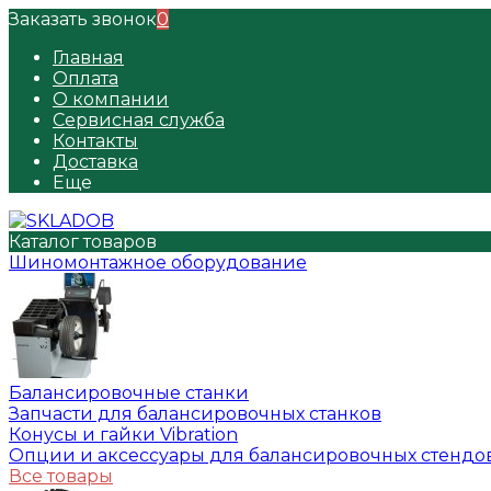
Заказать звонок
0
Главная
Оплата
О компании
Сервисная служба
Контакты
Доставка
Еще
Каталог товаров
Шиномонтажное оборудование
Балансировочные станки
Запчасти для балансировочных станков
Конусы и гайки Vibration
Опции и аксессуары для балансировочных стендо
Все товары