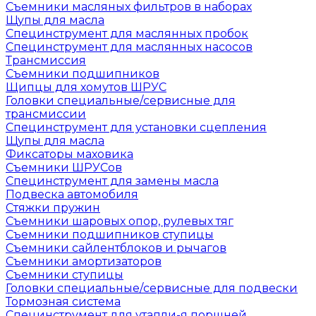
Съемники масляных фильтров в наборах
Щупы для масла
Специнструмент для маслянных пробок
Специнструмент для маслянных насосов
Трансмиссия
Съемники подшипников
Щипцы для хомутов ШРУС
Головки специальные/сервисные для
трансмиссии
Специнструмент для установки сцепления
Щупы для масла
Фиксаторы маховика
Съемники ШРУСов
Специнструмент для замены масла
Подвеска автомобиля
Стяжки пружин
Съемники шаровых опор, рулевых тяг
Съемники подшипников ступицы
Съемники сайлентблоков и рычагов
Съемники амортизаторов
Съемники ступицы
Головки специальные/сервисные для подвески
Тормозная система
Специнструмент для утапли-я поршней