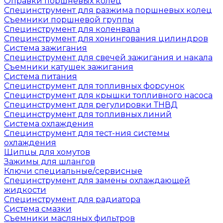
Оправки поршневых колец
Специнструмент для разжима поршневых колец
Съемники поршневой группы
Специнструмент для коленвала
Специнструмент для хонингования цилиндров
Система зажигания
Специнструмент для свечей зажигания и накала
Съемники катушек зажигания
Система питания
Специнструмент для топливных форсунок
Специнструмент для крышки топливного насоса
Специнструмент для регулировки ТНВД
Специнструмент для топливных линий
Система охлаждения
Специнструмент для тест-ния системы
охлаждения
Щипцы для хомутов
Зажимы для шлангов
Ключи специальные/сервисные
Специнструмент для замены охлаждающей
жидкости
Специнструмент для радиатора
Система смазки
Съемники масляных фильтров