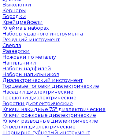
Выколотки
Кернеры
Бородки
Крейцмейсели
Клейма в наборах
Наборы ударного инструмента
Режущий инструмент
Сверла
Развертки
Ножовки по металлу
Напильники
Наборы надфилей
Наборы напильников
Диэлектрический инструмент
Торцевые головки диэлектрические
Насадки диэлектрические
Трещотки диэлектрические
Воротки диэлектрические
Ключи накидные 75° диэлектрические
Ключи рожковые диэлектрические
Ключи разводные диэлектрические
Отвертки диэлектрические
Шарнирно-губцевый инструмент