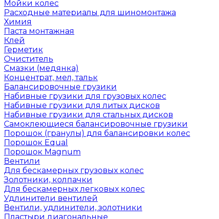
Мойки колес
Расходные материалы для шиномонтажа
Химия
Паста монтажная
Клей
Герметик
Очиститель
Смазки (медянка)
Концентрат, мел, тальк
Балансировочные грузики
Набивные грузики для грузовых колес
Набивные грузики для литых дисков
Набивные грузики для стальных дисков
Самоклеющиеся балансировочные грузики
Порошок (гранулы) для балансировки колес
Порошок Equal
Порошок Magnum
Вентили
Для бескамерных грузовых колес
Золотники, колпачки
Для бескамерных легковых колес
Удлинители вентилей
Вентили, удлинители, золотники
Пластыри диагональные