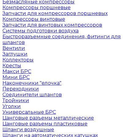
Безмасляные компрессоры
Компрессоры поршневые
Запчасти для компрессоров поршневых
Компрессоры винтовые
Запчасти для винтовых компрессоров
Системы подготовки воздуха
Быстроразъемные соединения, фитинги для
шлангов
Вентили
Заглушки
Коллекторы
Кресты
Макси БРС
Мини БРС
Наконечники "елочка"
Переходники
Соединители шлангов
Тройники
Уголки
Универсальные БРС
Цанговые разъемы металлические
Цанговые разъемы пластиковые
Шланги воздушные
Шланги на автоматических катушках