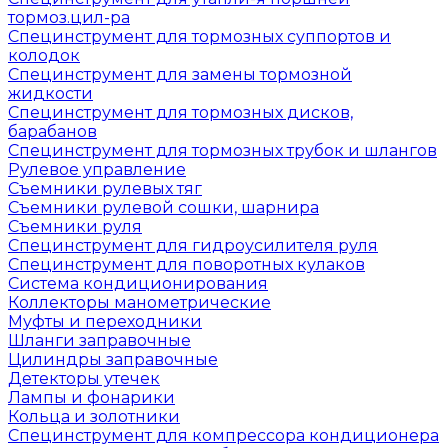
тормоз.цил-ра
Специнструмент для тормозных суппортов и
колодок
Специнструмент для замены тормозной
жидкости
Специнструмент для тормозных дисков,
барабанов
Специнструмент для тормозных трубок и шлангов
Рулевое управление
Съемники рулевых тяг
Съемники рулевой сошки, шарнира
Съемники руля
Специнструмент для гидроусилителя руля
Специнструмент для поворотных кулаков
Система кондиционирования
Коллекторы манометрические
Муфты и переходники
Шланги заправочные
Цилиндры заправочные
Детекторы утечек
Лампы и фонарики
Кольца и золотники
Специнструмент для компрессора кондиционера