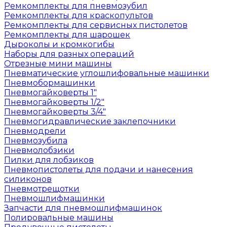
Ремкомплекты для пневмозубил
Ремкомплекты для краскопультов
Ремкомплекты для сервисных пистолетов
Ремкомплекты для шарошек
Дыроколы и кромкогибы
Наборы для разных операций
Отрезные мини машины
Пневматические углошлифовальные машинки
Пневмобормашинки
Пневмогайковерты 1"
Пневмогайковерты 1/2"
Пневмогайковерты 3/4"
Пневмогидравлические заклепочники
Пневмодрели
Пневмозубила
Пневмолобзики
Пилки для лобзиков
Пневмопистолеты для подачи и нанесения
силиконов
Пневмотрещотки
Пневмошлифмашинки
Запчасти для пневмошлифмашинок
Полировальные машины