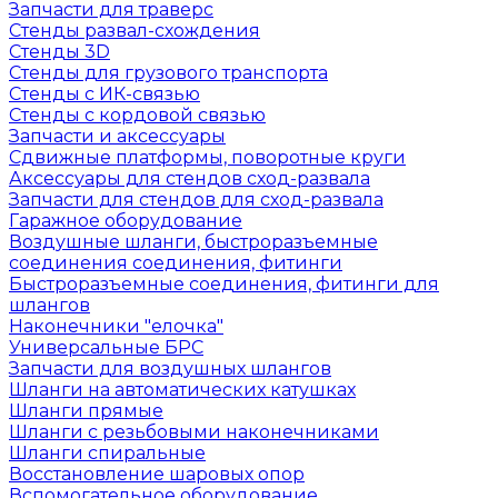
Запчасти для траверс
Стенды развал-схождения
Стенды 3D
Стенды для грузового транспорта
Стенды с ИК-связью
Стенды с кордовой связью
Запчасти и аксессуары
Сдвижные платформы, поворотные круги
Аксессуары для стендов сход-развала
Запчасти для стендов для сход-развала
Гаражное оборудование
Воздушные шланги, быстроразъемные
соединения соединения, фитинги
Быстроразъемные соединения, фитинги для
шлангов
Наконечники "елочка"
Универсальные БРС
Запчасти для воздушных шлангов
Шланги на автоматических катушках
Шланги прямые
Шланги с резьбовыми наконечниками
Шланги спиральные
Восстановление шаровых опор
Вспомогательное оборудование