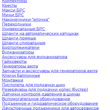
Коллекторы
Кресты
Макси БРС
Мини БРС
Наконечники "елочка"
Переходники
Универсальные БРС
Шланги на автоматических катушках
Шланги прямые
Шланги спиральные
Бортоотжиматели
Вулканизаторы
Аксессуары для вулканизатора
Гайковерты
Генераторы азота
Запчасти и аксессуары для генераторов азота
Ключи баллонные
Монтажки
Пистолеты для подкачки шин
Резервуары для подкачки колес (бустер)
Датчики контроля давления в шинах
Вспомогательное оборудование
Подъемное и гидравлическое оборудование
Двухстоечные подъемники для автосервисов