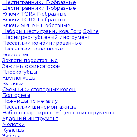
Шестигранники Г-образные
Шестигранники Т-образные
Ключи TORX Г-образные
Ключи TORX Т-образные
Ключи SPLINE Г-образные
Наборы шестигранников, Torx, Spline
Шарнирно-губцевый инструмент
Пассатижи комбинированные
Пассатижи тонконосые
Бокорезы
Захваты переставные
Зажимы с фиксатором
Плоскогубцы
Круглогубцы
Кусачки
Съемники стопорных колец
Болторезы
Ножницы по металлу
Пассатижи шиномонтажные
Наборы шарнирно-губцевого инструмента
Ударный инструмент
Молотки
Кувалды
Зубила