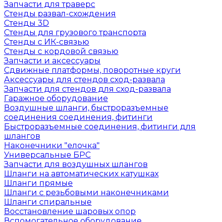
Запчасти для траверс
Стенды развал-схождения
Стенды 3D
Стенды для грузового транспорта
Стенды с ИК-связью
Стенды с кордовой связью
Запчасти и аксессуары
Сдвижные платформы, поворотные круги
Аксессуары для стендов сход-развала
Запчасти для стендов для сход-развала
Гаражное оборудование
Воздушные шланги, быстроразъемные
соединения соединения, фитинги
Быстроразъемные соединения, фитинги для
шлангов
Наконечники "елочка"
Универсальные БРС
Запчасти для воздушных шлангов
Шланги на автоматических катушках
Шланги прямые
Шланги с резьбовыми наконечниками
Шланги спиральные
Восстановление шаровых опор
Вспомогательное оборудование