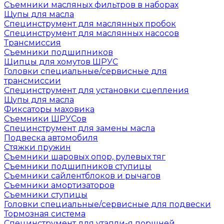
Съемники масляных фильтров в наборах
Щупы для масла
Специнструмент для маслянных пробок
Специнструмент для маслянных насосов
Трансмиссия
Съемники подшипников
Щипцы для хомутов ШРУС
Головки специальные/сервисные для
трансмиссии
Специнструмент для установки сцепления
Щупы для масла
Фиксаторы маховика
Съемники ШРУСов
Специнструмент для замены масла
Подвеска автомобиля
Стяжки пружин
Съемники шаровых опор, рулевых тяг
Съемники подшипников ступицы
Съемники сайлентблоков и рычагов
Съемники амортизаторов
Съемники ступицы
Головки специальные/сервисные для подвески
Тормозная система
Специнструмент для утапли-я поршней