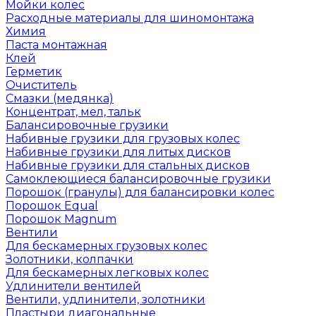
Мойки колес
Расходные материалы для шиномонтажа
Химия
Паста монтажная
Клей
Герметик
Очиститель
Смазки (медянка)
Концентрат, мел, тальк
Балансировочные грузики
Набивные грузики для грузовых колес
Набивные грузики для литых дисков
Набивные грузики для стальных дисков
Самоклеющиеся балансировочные грузики
Порошок (гранулы) для балансировки колес
Порошок Equal
Порошок Magnum
Вентили
Для бескамерных грузовых колес
Золотники, колпачки
Для бескамерных легковых колес
Удлинители вентилей
Вентили, удлинители, золотники
Пластыри диагональные