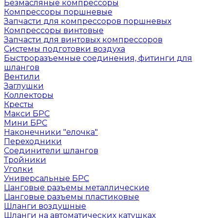
Безмасляные компрессоры
Компрессоры поршневые
Запчасти для компрессоров поршневых
Компрессоры винтовые
Запчасти для винтовых компрессоров
Системы подготовки воздуха
Быстроразъемные соединения, фитинги для
шлангов
Вентили
Заглушки
Коллекторы
Кресты
Макси БРС
Мини БРС
Наконечники "елочка"
Переходники
Соединители шлангов
Тройники
Уголки
Универсальные БРС
Цанговые разъемы металлические
Цанговые разъемы пластиковые
Шланги воздушные
Шланги на автоматических катушках