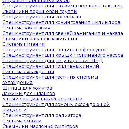
Оправки поршневых колец
Специнструмент для разжима поршневых колец
Съемники поршневой группы
Специнструмент для коленвала
Специнструмент для хонингования цилиндров
Система зажигания
Специнструмент для свечей зажигания и накала
Съемники катушек зажигания
Система питания
Специнструмент для топливных форсунок
Специнструмент для крышки топливного насоса
Специнструмент для регулировки ТНВД
Специнструмент для топливных линий
Система охлаждения
Специнструмент для тест-ния системы
охлаждения
Щипцы для хомутов
Зажимы для шлангов
Ключи специальные/сервисные
Специнструмент для замены охлаждающей
жидкости
Специнструмент для радиатора
Система смазки
Съемники масляных фильтров