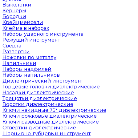
Выколотки
Кернеры
Бородки
Крейцмейсели
Клейма в наборах
Наборы ударного инструмента
Режущий инструмент
Сверла
Развертки
Ножовки по металлу
Напильники
Наборы надфилей
Наборы напильников
Диэлектрический инструмент
Торцевые головки диэлектрические
Насадки диэлектрические
Трещотки диэлектрические
Воротки диэлектрические
Ключи накидные 75° диэлектрические
Ключи рожковые диэлектрические
Ключи разводные диэлектрические
Отвертки диэлектрические
Шарнирно-губцевый инструмент