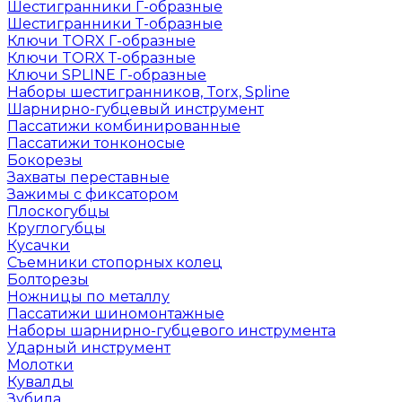
Шестигранники Г-образные
Шестигранники Т-образные
Ключи TORX Г-образные
Ключи TORX Т-образные
Ключи SPLINE Г-образные
Наборы шестигранников, Torx, Spline
Шарнирно-губцевый инструмент
Пассатижи комбинированные
Пассатижи тонконосые
Бокорезы
Захваты переставные
Зажимы с фиксатором
Плоскогубцы
Круглогубцы
Кусачки
Съемники стопорных колец
Болторезы
Ножницы по металлу
Пассатижи шиномонтажные
Наборы шарнирно-губцевого инструмента
Ударный инструмент
Молотки
Кувалды
Зубила