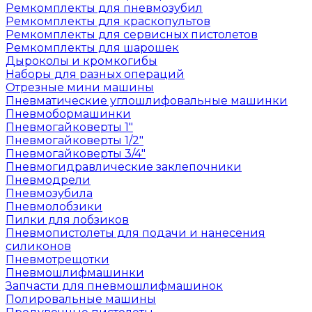
Ремкомплекты для пневмозубил
Ремкомплекты для краскопультов
Ремкомплекты для сервисных пистолетов
Ремкомплекты для шарошек
Дыроколы и кромкогибы
Наборы для разных операций
Отрезные мини машины
Пневматические углошлифовальные машинки
Пневмобормашинки
Пневмогайковерты 1"
Пневмогайковерты 1/2"
Пневмогайковерты 3/4"
Пневмогидравлические заклепочники
Пневмодрели
Пневмозубила
Пневмолобзики
Пилки для лобзиков
Пневмопистолеты для подачи и нанесения
силиконов
Пневмотрещотки
Пневмошлифмашинки
Запчасти для пневмошлифмашинок
Полировальные машины