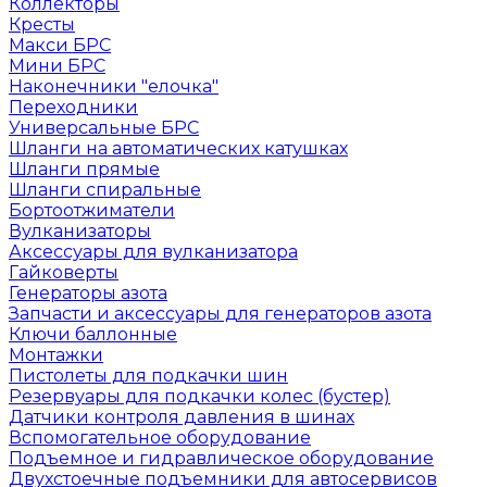
Коллекторы
Кресты
Макси БРС
Мини БРС
Наконечники "елочка"
Переходники
Универсальные БРС
Шланги на автоматических катушках
Шланги прямые
Шланги спиральные
Бортоотжиматели
Вулканизаторы
Аксессуары для вулканизатора
Гайковерты
Генераторы азота
Запчасти и аксессуары для генераторов азота
Ключи баллонные
Монтажки
Пистолеты для подкачки шин
Резервуары для подкачки колес (бустер)
Датчики контроля давления в шинах
Вспомогательное оборудование
Подъемное и гидравлическое оборудование
Двухстоечные подъемники для автосервисов