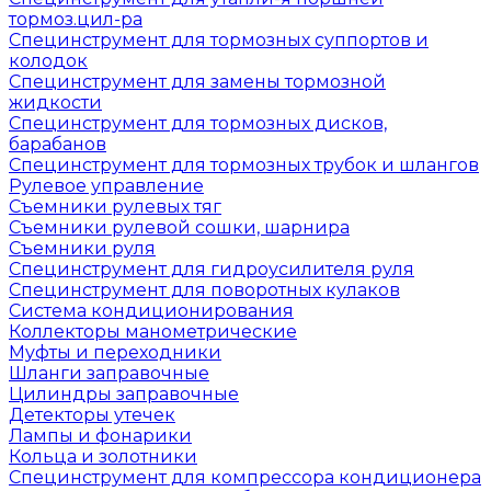
тормоз.цил-ра
Специнструмент для тормозных суппортов и
колодок
Специнструмент для замены тормозной
жидкости
Специнструмент для тормозных дисков,
барабанов
Специнструмент для тормозных трубок и шлангов
Рулевое управление
Съемники рулевых тяг
Съемники рулевой сошки, шарнира
Съемники руля
Специнструмент для гидроусилителя руля
Специнструмент для поворотных кулаков
Система кондиционирования
Коллекторы манометрические
Муфты и переходники
Шланги заправочные
Цилиндры заправочные
Детекторы утечек
Лампы и фонарики
Кольца и золотники
Специнструмент для компрессора кондиционера