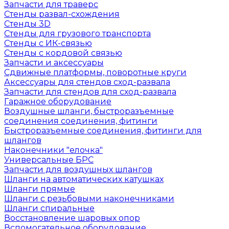
Запчасти для траверс
Стенды развал-схождения
Стенды 3D
Стенды для грузового транспорта
Стенды с ИК-связью
Стенды с кордовой связью
Запчасти и аксессуары
Сдвижные платформы, поворотные круги
Аксессуары для стендов сход-развала
Запчасти для стендов для сход-развала
Гаражное оборудование
Воздушные шланги, быстроразъемные
соединения соединения, фитинги
Быстроразъемные соединения, фитинги для
шлангов
Наконечники "елочка"
Универсальные БРС
Запчасти для воздушных шлангов
Шланги на автоматических катушках
Шланги прямые
Шланги с резьбовыми наконечниками
Шланги спиральные
Восстановление шаровых опор
Вспомогательное оборудование