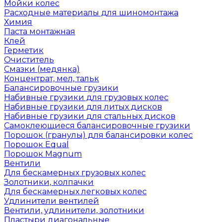
Мойки колес
Расходные материалы для шиномонтажа
Химия
Паста монтажная
Клей
Герметик
Очиститель
Смазки (медянка)
Концентрат, мел, тальк
Балансировочные грузики
Набивные грузики для грузовых колес
Набивные грузики для литых дисков
Набивные грузики для стальных дисков
Самоклеющиеся балансировочные грузики
Порошок (гранулы) для балансировки колес
Порошок Equal
Порошок Magnum
Вентили
Для бескамерных грузовых колес
Золотники, колпачки
Для бескамерных легковых колес
Удлинители вентилей
Вентили, удлинители, золотники
Пластыри диагональные