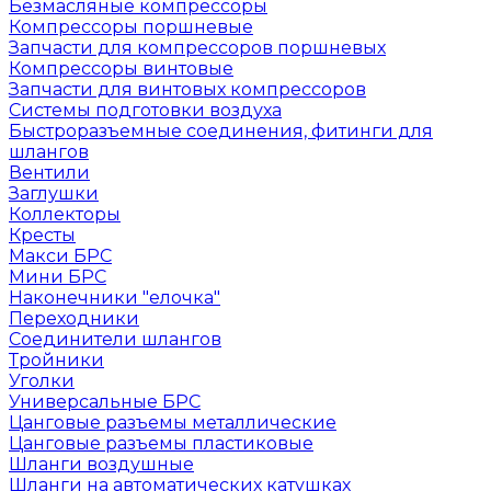
Безмасляные компрессоры
Компрессоры поршневые
Запчасти для компрессоров поршневых
Компрессоры винтовые
Запчасти для винтовых компрессоров
Системы подготовки воздуха
Быстроразъемные соединения, фитинги для
шлангов
Вентили
Заглушки
Коллекторы
Кресты
Макси БРС
Мини БРС
Наконечники "елочка"
Переходники
Соединители шлангов
Тройники
Уголки
Универсальные БРС
Цанговые разъемы металлические
Цанговые разъемы пластиковые
Шланги воздушные
Шланги на автоматических катушках