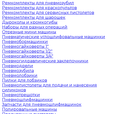
Ремкомплекты для пневмозубил
Ремкомплекты для краскопультов
Ремкомплекты для сервисных пистолетов
Ремкомплекты для шарошек
Дыроколы и кромкогибы
Наборы для разных операций
Отрезные мини машины
Пневматические углошлифовальные машинки
Пневмобормашинки
Пневмогайковерты 1"
Пневмогайковерты 1/2"
Пневмогайковерты 3/4"
Пневмогидравлические заклепочники
Пневмодрели
Пневмозубила
Пневмолобзики
Пилки для лобзиков
Пневмопистолеты для подачи и нанесения
силиконов
Пневмотрещотки
Пневмошлифмашинки
Запчасти для пневмошлифмашинок
Полировальные машины