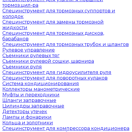
тормоз.цил-ра
Специнструмент для тормозных суппортов и
колодок
Специнструмент для замены тормозной
жидкости
Специнструмент для тормозных дисков,
барабанов
Специнструмент для тормозных трубок и шлангов
Рулевое управление
Съемники рулевых тяг
Съемники рулевой сошки, шарнира
Съемники руля
Специнструмент для гидроусилителя руля
Специнструмент для поворотных кулаков
Система кондиционирования
Коллекторы манометрические
Муфты и переходники
Шланги заправочные
Цилиндры заправочные
Детекторы утечек
Лампы и фонарики
Кольца и золотники
Специнструмент для компрессора кондиционера