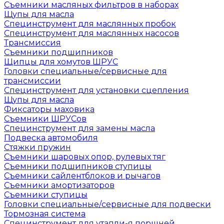
Съемники масляных фильтров в наборах
Щупы для масла
Специнструмент для маслянных пробок
Специнструмент для маслянных насосов
Трансмиссия
Съемники подшипников
Щипцы для хомутов ШРУС
Головки специальные/сервисные для
трансмиссии
Специнструмент для установки сцепления
Щупы для масла
Фиксаторы маховика
Съемники ШРУСов
Специнструмент для замены масла
Подвеска автомобиля
Стяжки пружин
Съемники шаровых опор, рулевых тяг
Съемники подшипников ступицы
Съемники сайлентблоков и рычагов
Съемники амортизаторов
Съемники ступицы
Головки специальные/сервисные для подвески
Тормозная система
Специнструмент для утапли-я поршней