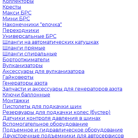
Коллекторы
Кресты
Макси БРС
Мини БРС
Наконечники "елочка"
Переходники
Универсальные БРС
Шланги на автоматических катушках
Шланги прямые
Шланги спиральные
Бортоотжиматели
Вулканизаторы
Аксессуары для вулканизатора
Гайковерты
Генераторы азота
Запчасти и аксессуары для генераторов азота
Ключи баллонные
Монтажки
Пистолеты для подкачки шин
Резервуары для подкачки колес (бустер)
Датчики контроля давления в шинах
Вспомогательное оборудование
Подъемное и гидравлическое оборудование
Двухстоечные подъемники для автосервисов