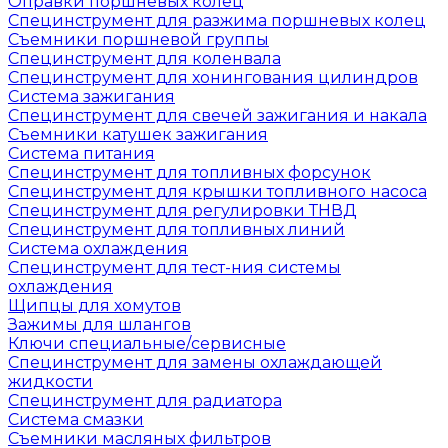
Оправки поршневых колец
Специнструмент для разжима поршневых колец
Съемники поршневой группы
Специнструмент для коленвала
Специнструмент для хонингования цилиндров
Система зажигания
Специнструмент для свечей зажигания и накала
Съемники катушек зажигания
Система питания
Специнструмент для топливных форсунок
Специнструмент для крышки топливного насоса
Специнструмент для регулировки ТНВД
Специнструмент для топливных линий
Система охлаждения
Специнструмент для тест-ния системы
охлаждения
Щипцы для хомутов
Зажимы для шлангов
Ключи специальные/сервисные
Специнструмент для замены охлаждающей
жидкости
Специнструмент для радиатора
Система смазки
Съемники масляных фильтров