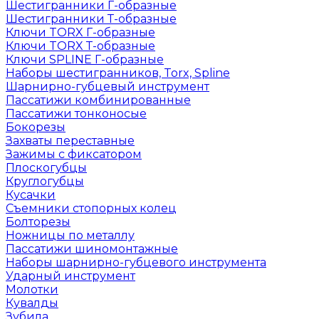
Шестигранники Г-образные
Шестигранники Т-образные
Ключи TORX Г-образные
Ключи TORX Т-образные
Ключи SPLINE Г-образные
Наборы шестигранников, Torx, Spline
Шарнирно-губцевый инструмент
Пассатижи комбинированные
Пассатижи тонконосые
Бокорезы
Захваты переставные
Зажимы с фиксатором
Плоскогубцы
Круглогубцы
Кусачки
Съемники стопорных колец
Болторезы
Ножницы по металлу
Пассатижи шиномонтажные
Наборы шарнирно-губцевого инструмента
Ударный инструмент
Молотки
Кувалды
Зубила