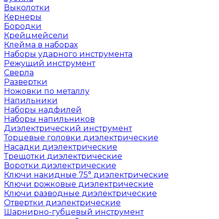
Выколотки
Кернеры
Бородки
Крейцмейсели
Клейма в наборах
Наборы ударного инструмента
Режущий инструмент
Сверла
Развертки
Ножовки по металлу
Напильники
Наборы надфилей
Наборы напильников
Диэлектрический инструмент
Торцевые головки диэлектрические
Насадки диэлектрические
Трещотки диэлектрические
Воротки диэлектрические
Ключи накидные 75° диэлектрические
Ключи рожковые диэлектрические
Ключи разводные диэлектрические
Отвертки диэлектрические
Шарнирно-губцевый инструмент