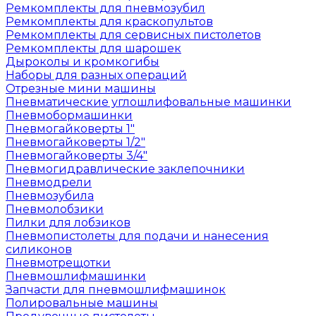
Ремкомплекты для пневмозубил
Ремкомплекты для краскопультов
Ремкомплекты для сервисных пистолетов
Ремкомплекты для шарошек
Дыроколы и кромкогибы
Наборы для разных операций
Отрезные мини машины
Пневматические углошлифовальные машинки
Пневмобормашинки
Пневмогайковерты 1"
Пневмогайковерты 1/2"
Пневмогайковерты 3/4"
Пневмогидравлические заклепочники
Пневмодрели
Пневмозубила
Пневмолобзики
Пилки для лобзиков
Пневмопистолеты для подачи и нанесения
силиконов
Пневмотрещотки
Пневмошлифмашинки
Запчасти для пневмошлифмашинок
Полировальные машины