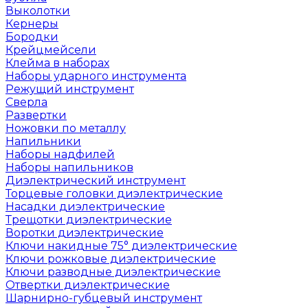
Выколотки
Кернеры
Бородки
Крейцмейсели
Клейма в наборах
Наборы ударного инструмента
Режущий инструмент
Сверла
Развертки
Ножовки по металлу
Напильники
Наборы надфилей
Наборы напильников
Диэлектрический инструмент
Торцевые головки диэлектрические
Насадки диэлектрические
Трещотки диэлектрические
Воротки диэлектрические
Ключи накидные 75° диэлектрические
Ключи рожковые диэлектрические
Ключи разводные диэлектрические
Отвертки диэлектрические
Шарнирно-губцевый инструмент