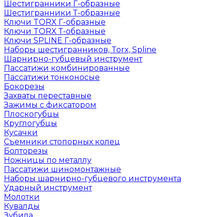
Шестигранники Г-образные
Шестигранники Т-образные
Ключи TORX Г-образные
Ключи TORX Т-образные
Ключи SPLINE Г-образные
Наборы шестигранников, Torx, Spline
Шарнирно-губцевый инструмент
Пассатижи комбинированные
Пассатижи тонконосые
Бокорезы
Захваты переставные
Зажимы с фиксатором
Плоскогубцы
Круглогубцы
Кусачки
Съемники стопорных колец
Болторезы
Ножницы по металлу
Пассатижи шиномонтажные
Наборы шарнирно-губцевого инструмента
Ударный инструмент
Молотки
Кувалды
Зубила