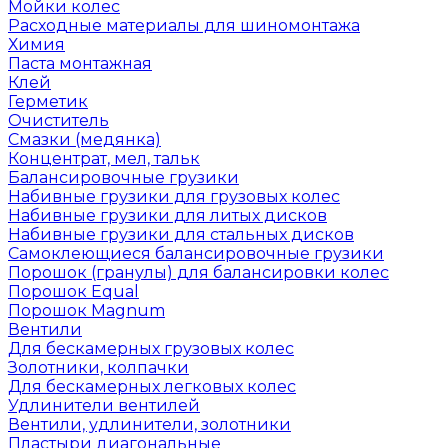
Мойки колес
Расходные материалы для шиномонтажа
Химия
Паста монтажная
Клей
Герметик
Очиститель
Смазки (медянка)
Концентрат, мел, тальк
Балансировочные грузики
Набивные грузики для грузовых колес
Набивные грузики для литых дисков
Набивные грузики для стальных дисков
Самоклеющиеся балансировочные грузики
Порошок (гранулы) для балансировки колес
Порошок Equal
Порошок Magnum
Вентили
Для бескамерных грузовых колес
Золотники, колпачки
Для бескамерных легковых колес
Удлинители вентилей
Вентили, удлинители, золотники
Пластыри диагональные