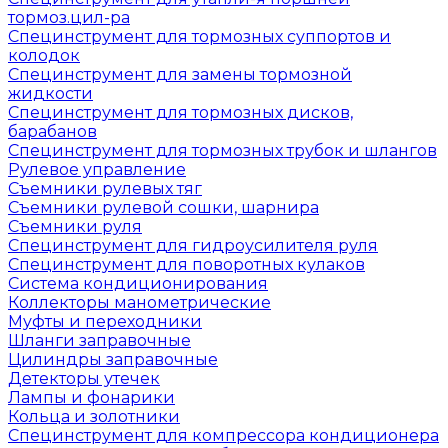
тормоз.цил-ра
Специнструмент для тормозных суппортов и
колодок
Специнструмент для замены тормозной
жидкости
Специнструмент для тормозных дисков,
барабанов
Специнструмент для тормозных трубок и шлангов
Рулевое управление
Съемники рулевых тяг
Съемники рулевой сошки, шарнира
Съемники руля
Специнструмент для гидроусилителя руля
Специнструмент для поворотных кулаков
Система кондиционирования
Коллекторы манометрические
Муфты и переходники
Шланги заправочные
Цилиндры заправочные
Детекторы утечек
Лампы и фонарики
Кольца и золотники
Специнструмент для компрессора кондиционера