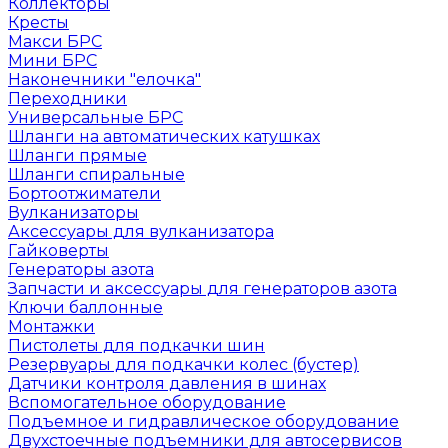
Коллекторы
Кресты
Макси БРС
Мини БРС
Наконечники "елочка"
Переходники
Универсальные БРС
Шланги на автоматических катушках
Шланги прямые
Шланги спиральные
Бортоотжиматели
Вулканизаторы
Аксессуары для вулканизатора
Гайковерты
Генераторы азота
Запчасти и аксессуары для генераторов азота
Ключи баллонные
Монтажки
Пистолеты для подкачки шин
Резервуары для подкачки колес (бустер)
Датчики контроля давления в шинах
Вспомогательное оборудование
Подъемное и гидравлическое оборудование
Двухстоечные подъемники для автосервисов