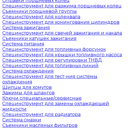
Оправки поршневых колец
Специнструмент для разжима поршневых колец
Съемники поршневой группы
Специнструмент для коленвала
Специнструмент для хонингования цилиндров
Система зажигания
Специнструмент для свечей зажигания и накала
Съемники катушек зажигания
Система питания
Специнструмент для топливных форсунок
Специнструмент для крышки топливного насоса
Специнструмент для регулировки ТНВД
Специнструмент для топливных линий
Система охлаждения
Специнструмент для тест-ния системы
охлаждения
Щипцы для хомутов
Зажимы для шлангов
Ключи специальные/сервисные
Специнструмент для замены охлаждающей
жидкости
Специнструмент для радиатора
Система смазки
Съемники масляных фильтров