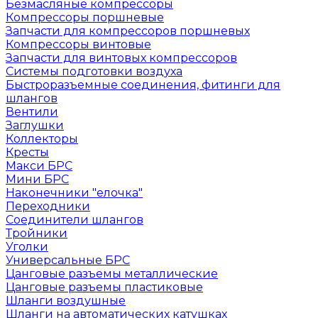
Безмасляные компрессоры
Компрессоры поршневые
Запчасти для компрессоров поршневых
Компрессоры винтовые
Запчасти для винтовых компрессоров
Системы подготовки воздуха
Быстроразъемные соединения, фитинги для
шлангов
Вентили
Заглушки
Коллекторы
Кресты
Макси БРС
Мини БРС
Наконечники "елочка"
Переходники
Соединители шлангов
Тройники
Уголки
Универсальные БРС
Цанговые разъемы металлические
Цанговые разъемы пластиковые
Шланги воздушные
Шланги на автоматических катушках