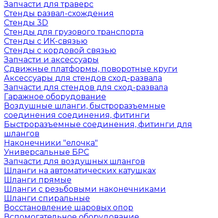
Запчасти для траверс
Стенды развал-схождения
Стенды 3D
Стенды для грузового транспорта
Стенды с ИК-связью
Стенды с кордовой связью
Запчасти и аксессуары
Сдвижные платформы, поворотные круги
Аксессуары для стендов сход-развала
Запчасти для стендов для сход-развала
Гаражное оборудование
Воздушные шланги, быстроразъемные
соединения соединения, фитинги
Быстроразъемные соединения, фитинги для
шлангов
Наконечники "елочка"
Универсальные БРС
Запчасти для воздушных шлангов
Шланги на автоматических катушках
Шланги прямые
Шланги с резьбовыми наконечниками
Шланги спиральные
Восстановление шаровых опор
Вспомогательное оборудование