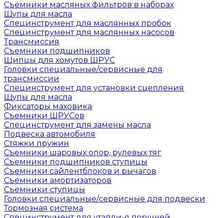
Съемники масляных фильтров в наборах
Щупы для масла
Специнструмент для маслянных пробок
Специнструмент для маслянных насосов
Трансмиссия
Съемники подшипников
Щипцы для хомутов ШРУС
Головки специальные/сервисные для
трансмиссии
Специнструмент для установки сцепления
Щупы для масла
Фиксаторы маховика
Съемники ШРУСов
Специнструмент для замены масла
Подвеска автомобиля
Стяжки пружин
Съемники шаровых опор, рулевых тяг
Съемники подшипников ступицы
Съемники сайлентблоков и рычагов
Съемники амортизаторов
Съемники ступицы
Головки специальные/сервисные для подвески
Тормозная система
Специнструмент для утапли-я поршней