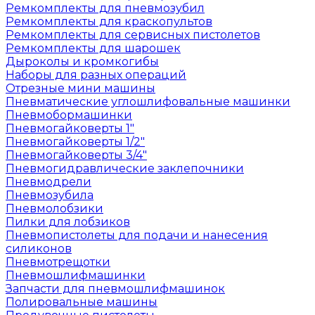
Ремкомплекты для пневмозубил
Ремкомплекты для краскопультов
Ремкомплекты для сервисных пистолетов
Ремкомплекты для шарошек
Дыроколы и кромкогибы
Наборы для разных операций
Отрезные мини машины
Пневматические углошлифовальные машинки
Пневмобормашинки
Пневмогайковерты 1"
Пневмогайковерты 1/2"
Пневмогайковерты 3/4"
Пневмогидравлические заклепочники
Пневмодрели
Пневмозубила
Пневмолобзики
Пилки для лобзиков
Пневмопистолеты для подачи и нанесения
силиконов
Пневмотрещотки
Пневмошлифмашинки
Запчасти для пневмошлифмашинок
Полировальные машины