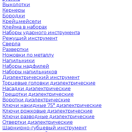
Выколотки
Кернеры
Бородки
Крейцмейсели
Клейма в наборах
Наборы ударного инструмента
Режущий инструмент
Сверла
Развертки
Ножовки по металлу
Напильники
Наборы надфилей
Наборы напильников
Диэлектрический инструмент
Торцевые головки диэлектрические
Насадки диэлектрические
Трещотки диэлектрические
Воротки диэлектрические
Ключи накидные 75° диэлектрические
Ключи рожковые диэлектрические
Ключи разводные диэлектрические
Отвертки диэлектрические
Шарнирно-губцевый инструмент