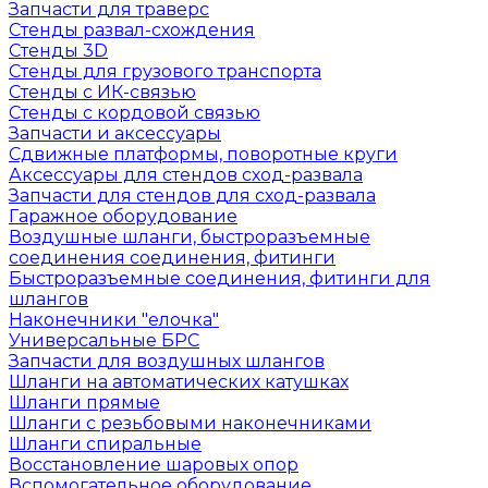
Запчасти для траверс
Стенды развал-схождения
Стенды 3D
Стенды для грузового транспорта
Стенды с ИК-связью
Стенды с кордовой связью
Запчасти и аксессуары
Сдвижные платформы, поворотные круги
Аксессуары для стендов сход-развала
Запчасти для стендов для сход-развала
Гаражное оборудование
Воздушные шланги, быстроразъемные
соединения соединения, фитинги
Быстроразъемные соединения, фитинги для
шлангов
Наконечники "елочка"
Универсальные БРС
Запчасти для воздушных шлангов
Шланги на автоматических катушках
Шланги прямые
Шланги с резьбовыми наконечниками
Шланги спиральные
Восстановление шаровых опор
Вспомогательное оборудование