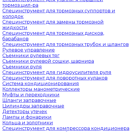
тормоз.цил-ра
Специнструмент для тормозных суппортов и
колодок
Специнструмент для замены тормозной
жидкости
Специнструмент для тормозных дисков,
барабанов
Специнструмент для тормозных трубок и шлангов
Рулевое управление
Съемники рулевых тяг
Съемники рулевой сошки, шарнира
Съемники руля
Специнструмент для гидроусилителя руля
Специнструмент для поворотных кулаков
Система кондиционирования
Коллекторы манометрические
Муфты и переходники
Шланги заправочные
Цилиндры заправочные
Детекторы утечек
Лампы и фонарики
Кольца и золотники
Специнструмент для компрессора кондиционера