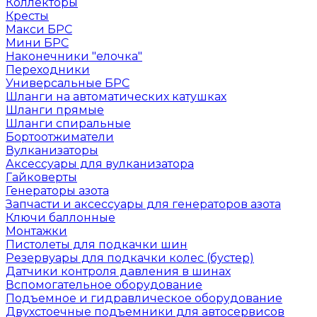
Коллекторы
Кресты
Макси БРС
Мини БРС
Наконечники "елочка"
Переходники
Универсальные БРС
Шланги на автоматических катушках
Шланги прямые
Шланги спиральные
Бортоотжиматели
Вулканизаторы
Аксессуары для вулканизатора
Гайковерты
Генераторы азота
Запчасти и аксессуары для генераторов азота
Ключи баллонные
Монтажки
Пистолеты для подкачки шин
Резервуары для подкачки колес (бустер)
Датчики контроля давления в шинах
Вспомогательное оборудование
Подъемное и гидравлическое оборудование
Двухстоечные подъемники для автосервисов