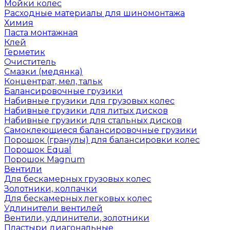
Мойки колес
Расходные материалы для шиномонтажа
Химия
Паста монтажная
Клей
Герметик
Очиститель
Смазки (медянка)
Концентрат, мел, тальк
Балансировочные грузики
Набивные грузики для грузовых колес
Набивные грузики для литых дисков
Набивные грузики для стальных дисков
Самоклеющиеся балансировочные грузики
Порошок (гранулы) для балансировки колес
Порошок Equal
Порошок Magnum
Вентили
Для бескамерных грузовых колес
Золотники, колпачки
Для бескамерных легковых колес
Удлинители вентилей
Вентили, удлинители, золотники
Пластыри диагональные