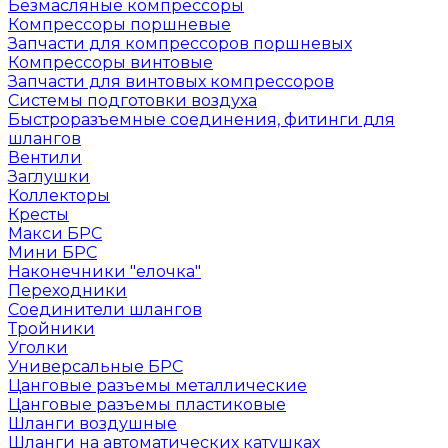
Безмасляные компрессоры
Компрессоры поршневые
Запчасти для компрессоров поршневых
Компрессоры винтовые
Запчасти для винтовых компрессоров
Системы подготовки воздуха
Быстроразъемные соединения, фитинги для
шлангов
Вентили
Заглушки
Коллекторы
Кресты
Макси БРС
Мини БРС
Наконечники "елочка"
Переходники
Соединители шлангов
Тройники
Уголки
Универсальные БРС
Цанговые разъемы металлические
Цанговые разъемы пластиковые
Шланги воздушные
Шланги на автоматических катушках