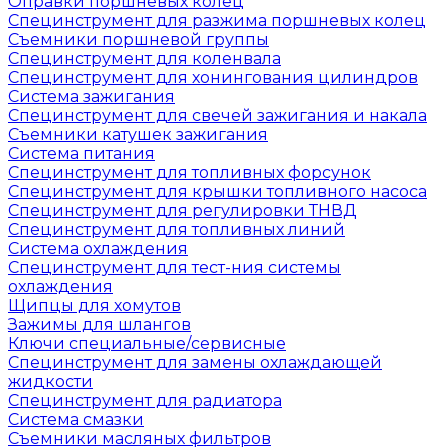
Оправки поршневых колец
Специнструмент для разжима поршневых колец
Съемники поршневой группы
Специнструмент для коленвала
Специнструмент для хонингования цилиндров
Система зажигания
Специнструмент для свечей зажигания и накала
Съемники катушек зажигания
Система питания
Специнструмент для топливных форсунок
Специнструмент для крышки топливного насоса
Специнструмент для регулировки ТНВД
Специнструмент для топливных линий
Система охлаждения
Специнструмент для тест-ния системы
охлаждения
Щипцы для хомутов
Зажимы для шлангов
Ключи специальные/сервисные
Специнструмент для замены охлаждающей
жидкости
Специнструмент для радиатора
Система смазки
Съемники масляных фильтров