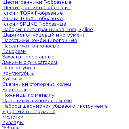
Шестигранники Г-образные
Шестигранники Т-образные
Ключи TORX Г-образные
Ключи TORX Т-образные
Ключи SPLINE Г-образные
Наборы шестигранников, Torx, Spline
Шарнирно-губцевый инструмент
Пассатижи комбинированные
Пассатижи тонконосые
Бокорезы
Захваты переставные
Зажимы с фиксатором
Плоскогубцы
Круглогубцы
Кусачки
Съемники стопорных колец
Болторезы
Ножницы по металлу
Пассатижи шиномонтажные
Наборы шарнирно-губцевого инструмента
Ударный инструмент
Молотки
Кувалды
Зубила