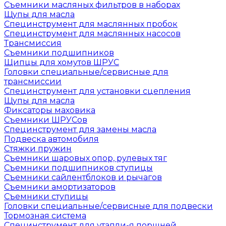
Съемники масляных фильтров в наборах
Щупы для масла
Специнструмент для маслянных пробок
Специнструмент для маслянных насосов
Трансмиссия
Съемники подшипников
Щипцы для хомутов ШРУС
Головки специальные/сервисные для
трансмиссии
Специнструмент для установки сцепления
Щупы для масла
Фиксаторы маховика
Съемники ШРУСов
Специнструмент для замены масла
Подвеска автомобиля
Стяжки пружин
Съемники шаровых опор, рулевых тяг
Съемники подшипников ступицы
Съемники сайлентблоков и рычагов
Съемники амортизаторов
Съемники ступицы
Головки специальные/сервисные для подвески
Тормозная система
Специнструмент для утапли-я поршней