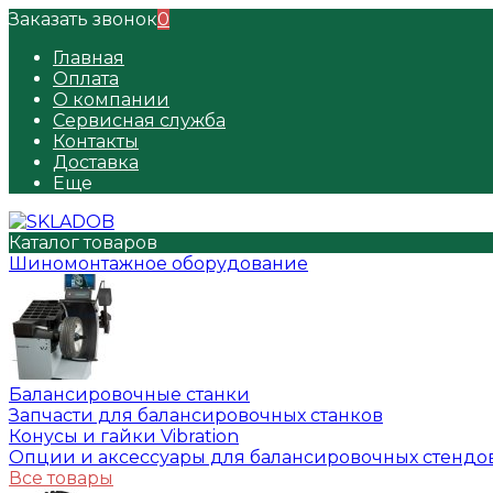
Заказать звонок
0
Главная
Оплата
О компании
Сервисная служба
Контакты
Доставка
Еще
Каталог товаров
Шиномонтажное оборудование
Балансировочные станки
Запчасти для балансировочных станков
Конусы и гайки Vibration
Опции и аксессуары для балансировочных стендо
Все товары