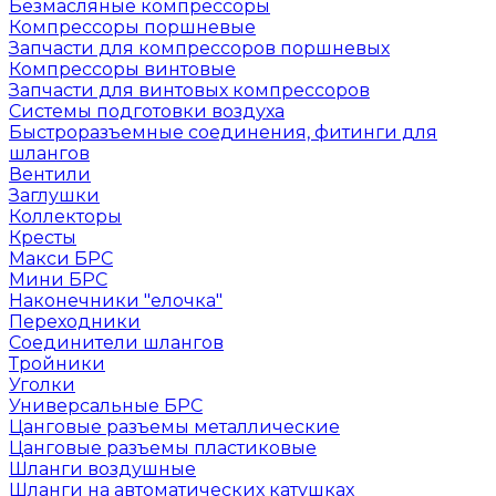
Безмасляные компрессоры
Компрессоры поршневые
Запчасти для компрессоров поршневых
Компрессоры винтовые
Запчасти для винтовых компрессоров
Системы подготовки воздуха
Быстроразъемные соединения, фитинги для
шлангов
Вентили
Заглушки
Коллекторы
Кресты
Макси БРС
Мини БРС
Наконечники "елочка"
Переходники
Соединители шлангов
Тройники
Уголки
Универсальные БРС
Цанговые разъемы металлические
Цанговые разъемы пластиковые
Шланги воздушные
Шланги на автоматических катушках