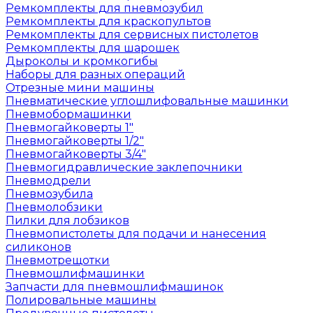
Ремкомплекты для пневмозубил
Ремкомплекты для краскопультов
Ремкомплекты для сервисных пистолетов
Ремкомплекты для шарошек
Дыроколы и кромкогибы
Наборы для разных операций
Отрезные мини машины
Пневматические углошлифовальные машинки
Пневмобормашинки
Пневмогайковерты 1"
Пневмогайковерты 1/2"
Пневмогайковерты 3/4"
Пневмогидравлические заклепочники
Пневмодрели
Пневмозубила
Пневмолобзики
Пилки для лобзиков
Пневмопистолеты для подачи и нанесения
силиконов
Пневмотрещотки
Пневмошлифмашинки
Запчасти для пневмошлифмашинок
Полировальные машины