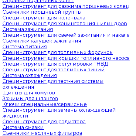
Оправки поршневых колец
Специнструмент для разжима поршневых колец
Съемники поршневой группы
Специнструмент для коленвала
Специнструмент для хонингования цилиндров
Система зажигания
Специнструмент для свечей зажигания и накала
Съемники катушек зажигания
Система питания
Специнструмент для топливных форсунок
Специнструмент для крышки топливного насоса
Специнструмент для регулировки ТНВД
Специнструмент для топливных линий
Система охлаждения
Специнструмент для тест-ния системы
охлаждения
Щипцы для хомутов
Зажимы для шлангов
Ключи специальные/сервисные
Специнструмент для замены охлаждающей
жидкости
Специнструмент для радиатора
Система смазки
Съемники масляных фильтров