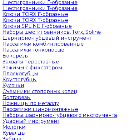
Шестигранники Г-образные
Шестигранники Т-образные
Ключи TORX Г-образные
Ключи TORX Т-образные
Ключи SPLINE Г-образные
Наборы шестигранников, Torx, Spline
Шарнирно-губцевый инструмент
Пассатижи комбинированные
Пассатижи тонконосые
Бокорезы
Захваты переставные
Зажимы с фиксатором
Плоскогубцы
Круглогубцы
Кусачки
Съемники стопорных колец
Болторезы
Ножницы по металлу
Пассатижи шиномонтажные
Наборы шарнирно-губцевого инструмента
Ударный инструмент
Молотки
Кувалды
Зубила