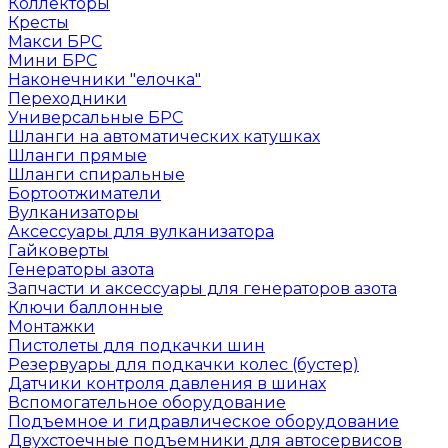
Коллекторы
Кресты
Макси БРС
Мини БРС
Наконечники "елочка"
Переходники
Универсальные БРС
Шланги на автоматических катушках
Шланги прямые
Шланги спиральные
Бортоотжиматели
Вулканизаторы
Аксессуары для вулканизатора
Гайковерты
Генераторы азота
Запчасти и аксессуары для генераторов азота
Ключи баллонные
Монтажки
Пистолеты для подкачки шин
Резервуары для подкачки колес (бустер)
Датчики контроля давления в шинах
Вспомогательное оборудование
Подъемное и гидравлическое оборудование
Двухстоечные подъемники для автосервисов