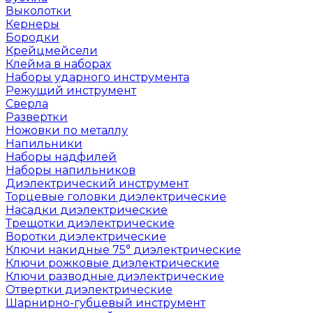
Выколотки
Кернеры
Бородки
Крейцмейсели
Клейма в наборах
Наборы ударного инструмента
Режущий инструмент
Сверла
Развертки
Ножовки по металлу
Напильники
Наборы надфилей
Наборы напильников
Диэлектрический инструмент
Торцевые головки диэлектрические
Насадки диэлектрические
Трещотки диэлектрические
Воротки диэлектрические
Ключи накидные 75° диэлектрические
Ключи рожковые диэлектрические
Ключи разводные диэлектрические
Отвертки диэлектрические
Шарнирно-губцевый инструмент