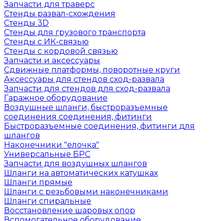
Запчасти для траверс
Стенды развал-схождения
Стенды 3D
Стенды для грузового транспорта
Стенды с ИК-связью
Стенды с кордовой связью
Запчасти и аксессуары
Сдвижные платформы, поворотные круги
Аксессуары для стендов сход-развала
Запчасти для стендов для сход-развала
Гаражное оборудование
Воздушные шланги, быстроразъемные
соединения соединения, фитинги
Быстроразъемные соединения, фитинги для
шлангов
Наконечники "елочка"
Универсальные БРС
Запчасти для воздушных шлангов
Шланги на автоматических катушках
Шланги прямые
Шланги с резьбовыми наконечниками
Шланги спиральные
Восстановление шаровых опор
Вспомогательное оборудование