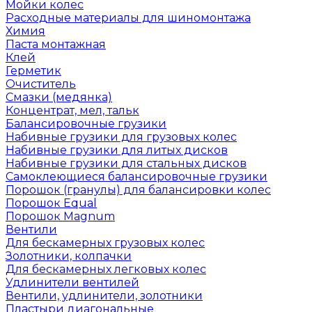
Мойки колес
Расходные материалы для шиномонтажа
Химия
Паста монтажная
Клей
Герметик
Очиститель
Смазки (медянка)
Концентрат, мел, тальк
Балансировочные грузики
Набивные грузики для грузовых колес
Набивные грузики для литых дисков
Набивные грузики для стальных дисков
Самоклеющиеся балансировочные грузики
Порошок (гранулы) для балансировки колес
Порошок Equal
Порошок Magnum
Вентили
Для бескамерных грузовых колес
Золотники, колпачки
Для бескамерных легковых колес
Удлинители вентилей
Вентили, удлинители, золотники
Пластыри диагональные