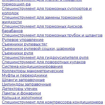
тормоз.цил-ра
Специнструмент для тормозных суппортов и
колодок
Специнструмент для замены тормозной
жидкости
Специнструмент для тормозных дисков,
барабанов
Специнструмент для тормозных трубок и шлангов
Рулевое управление
Съемники рулевых тяг
Съемники рулевой сошки, шарнира
Съемники руля
Специнструмент для гидроусилителя руля
Специнструмент для поворотных кулаков
Система кондиционирования
Коллекторы манометрические
Муфты и переходники
Шланги заправочные
Цилиндры заправочные
Детекторы утечек
Лампы и фонарики
Кольца и золотники
Специнструмент для компрессора кондиционера