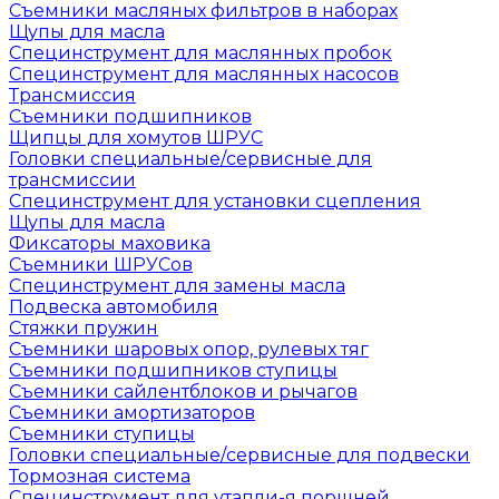
Съемники масляных фильтров в наборах
Щупы для масла
Специнструмент для маслянных пробок
Специнструмент для маслянных насосов
Трансмиссия
Съемники подшипников
Щипцы для хомутов ШРУС
Головки специальные/сервисные для
трансмиссии
Специнструмент для установки сцепления
Щупы для масла
Фиксаторы маховика
Съемники ШРУСов
Специнструмент для замены масла
Подвеска автомобиля
Стяжки пружин
Съемники шаровых опор, рулевых тяг
Съемники подшипников ступицы
Съемники сайлентблоков и рычагов
Съемники амортизаторов
Съемники ступицы
Головки специальные/сервисные для подвески
Тормозная система
Специнструмент для утапли-я поршней