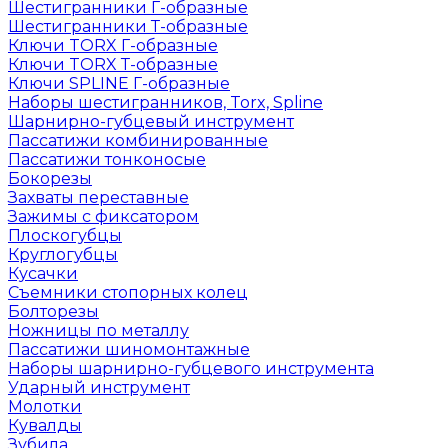
Шестигранники Г-образные
Шестигранники Т-образные
Ключи TORX Г-образные
Ключи TORX Т-образные
Ключи SPLINE Г-образные
Наборы шестигранников, Torx, Spline
Шарнирно-губцевый инструмент
Пассатижи комбинированные
Пассатижи тонконосые
Бокорезы
Захваты переставные
Зажимы с фиксатором
Плоскогубцы
Круглогубцы
Кусачки
Съемники стопорных колец
Болторезы
Ножницы по металлу
Пассатижи шиномонтажные
Наборы шарнирно-губцевого инструмента
Ударный инструмент
Молотки
Кувалды
Зубила