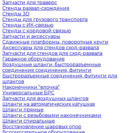
Запчасти для траверс
Стенды развал-схождения
Стенды 3D
Стенды для грузового транспорта
Стенды с ИК-связью
Стенды с кордовой связью
Запчасти и аксессуары
Сдвижные платформы, поворотные круги
Аксессуары для стендов сход-развала
Запчасти для стендов для сход-развала
Гаражное оборудование
Воздушные шланги, быстроразъемные
соединения соединения, фитинги
Быстроразъемные соединения, фитинги для
шлангов
Наконечники "елочка"
Универсальные БРС
Запчасти для воздушных шлангов
Шланги на автоматических катушках
Шланги прямые
Шланги с резьбовыми наконечниками
Шланги спиральные
Восстановление шаровых опор
Вспомогательное оборудование