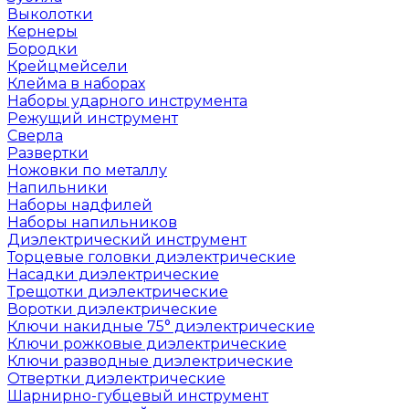
Выколотки
Кернеры
Бородки
Крейцмейсели
Клейма в наборах
Наборы ударного инструмента
Режущий инструмент
Сверла
Развертки
Ножовки по металлу
Напильники
Наборы надфилей
Наборы напильников
Диэлектрический инструмент
Торцевые головки диэлектрические
Насадки диэлектрические
Трещотки диэлектрические
Воротки диэлектрические
Ключи накидные 75° диэлектрические
Ключи рожковые диэлектрические
Ключи разводные диэлектрические
Отвертки диэлектрические
Шарнирно-губцевый инструмент