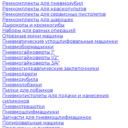
Ремкомплекты для пневмозубил
Ремкомплекты для краскопультов
Ремкомплекты для сервисных пистолетов
Ремкомплекты для шарошек
Дыроколы и кромкогибы
Наборы для разных операций
Отрезные мини машины
Пневматические углошлифовальные машинки
Пневмобормашинки
Пневмогайковерты 1"
Пневмогайковерты 1/2"
Пневмогайковерты 3/4"
Пневмогидравлические заклепочники
Пневмодрели
Пневмозубила
Пневмолобзики
Пилки для лобзиков
Пневмопистолеты для подачи и нанесения
силиконов
Пневмотрещотки
Пневмошлифмашинки
Запчасти для пневмошлифмашинок
Полировальные машины