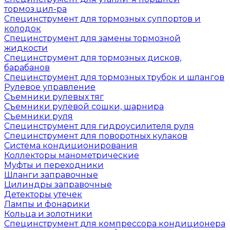
тормоз.цил-ра
Специнструмент для тормозных суппортов и
колодок
Специнструмент для замены тормозной
жидкости
Специнструмент для тормозных дисков,
барабанов
Специнструмент для тормозных трубок и шлангов
Рулевое управление
Съемники рулевых тяг
Съемники рулевой сошки, шарнира
Съемники руля
Специнструмент для гидроусилителя руля
Специнструмент для поворотных кулаков
Система кондиционирования
Коллекторы манометрические
Муфты и переходники
Шланги заправочные
Цилиндры заправочные
Детекторы утечек
Лампы и фонарики
Кольца и золотники
Специнструмент для компрессора кондиционера