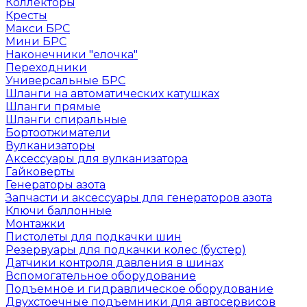
Коллекторы
Кресты
Макси БРС
Мини БРС
Наконечники "елочка"
Переходники
Универсальные БРС
Шланги на автоматических катушках
Шланги прямые
Шланги спиральные
Бортоотжиматели
Вулканизаторы
Аксессуары для вулканизатора
Гайковерты
Генераторы азота
Запчасти и аксессуары для генераторов азота
Ключи баллонные
Монтажки
Пистолеты для подкачки шин
Резервуары для подкачки колес (бустер)
Датчики контроля давления в шинах
Вспомогательное оборудование
Подъемное и гидравлическое оборудование
Двухстоечные подъемники для автосервисов