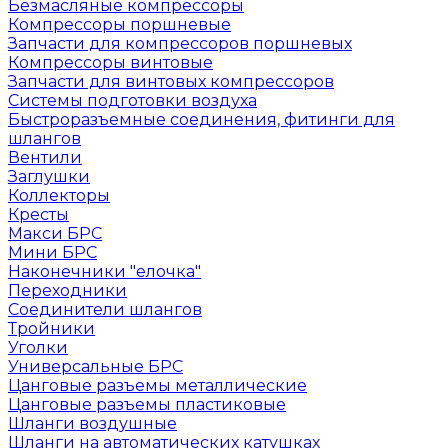
Безмасляные компрессоры
Компрессоры поршневые
Запчасти для компрессоров поршневых
Компрессоры винтовые
Запчасти для винтовых компрессоров
Системы подготовки воздуха
Быстроразъемные соединения, фитинги для
шлангов
Вентили
Заглушки
Коллекторы
Кресты
Макси БРС
Мини БРС
Наконечники "елочка"
Переходники
Соединители шлангов
Тройники
Уголки
Универсальные БРС
Цанговые разъемы металлические
Цанговые разъемы пластиковые
Шланги воздушные
Шланги на автоматических катушках