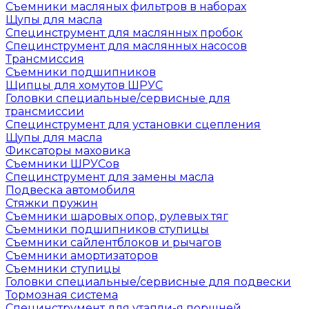
Съемники масляных фильтров в наборах
Щупы для масла
Специнструмент для маслянных пробок
Специнструмент для маслянных насосов
Трансмиссия
Съемники подшипников
Щипцы для хомутов ШРУС
Головки специальные/сервисные для
трансмиссии
Специнструмент для установки сцепления
Щупы для масла
Фиксаторы маховика
Съемники ШРУСов
Специнструмент для замены масла
Подвеска автомобиля
Стяжки пружин
Съемники шаровых опор, рулевых тяг
Съемники подшипников ступицы
Съемники сайлентблоков и рычагов
Съемники амортизаторов
Съемники ступицы
Головки специальные/сервисные для подвески
Тормозная система
Специнструмент для утапли-я поршней