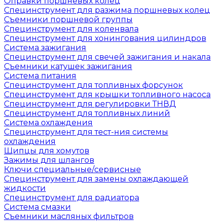
Оправки поршневых колец
Специнструмент для разжима поршневых колец
Съемники поршневой группы
Специнструмент для коленвала
Специнструмент для хонингования цилиндров
Система зажигания
Специнструмент для свечей зажигания и накала
Съемники катушек зажигания
Система питания
Специнструмент для топливных форсунок
Специнструмент для крышки топливного насоса
Специнструмент для регулировки ТНВД
Специнструмент для топливных линий
Система охлаждения
Специнструмент для тест-ния системы
охлаждения
Щипцы для хомутов
Зажимы для шлангов
Ключи специальные/сервисные
Специнструмент для замены охлаждающей
жидкости
Специнструмент для радиатора
Система смазки
Съемники масляных фильтров