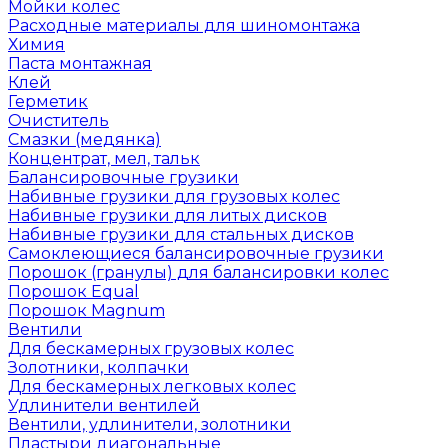
Мойки колес
Расходные материалы для шиномонтажа
Химия
Паста монтажная
Клей
Герметик
Очиститель
Смазки (медянка)
Концентрат, мел, тальк
Балансировочные грузики
Набивные грузики для грузовых колес
Набивные грузики для литых дисков
Набивные грузики для стальных дисков
Самоклеющиеся балансировочные грузики
Порошок (гранулы) для балансировки колес
Порошок Equal
Порошок Magnum
Вентили
Для бескамерных грузовых колес
Золотники, колпачки
Для бескамерных легковых колес
Удлинители вентилей
Вентили, удлинители, золотники
Пластыри диагональные