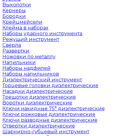
Выколотки
Кернеры
Бородки
Крейцмейсели
Клейма в наборах
Наборы ударного инструмента
Режущий инструмент
Сверла
Развертки
Ножовки по металлу
Напильники
Наборы надфилей
Наборы напильников
Диэлектрический инструмент
Торцевые головки диэлектрические
Насадки диэлектрические
Трещотки диэлектрические
Воротки диэлектрические
Ключи накидные 75° диэлектрические
Ключи рожковые диэлектрические
Ключи разводные диэлектрические
Отвертки диэлектрические
Шарнирно-губцевый инструмент