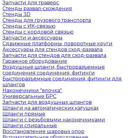
Запчасти для траверс
Стенды развал-схождения
Стенды 3D
Стенды для грузового транспорта
Стенды с ИК-связью
Стенды с кордовой связью
Запчасти и аксессуары
Сдвижные платформы, поворотные круги
Аксессуары для стендов сход-развала
Запчасти для стендов для сход-развала
Гаражное оборудование
Воздушные шланги, быстроразъемные
соединения соединения, фитинги
Быстроразъемные соединения, фитинги для
шлангов
Наконечники "елочка"
Универсальные БРС
Запчасти для воздушных шлангов
Шланги на автоматических катушках
Шланги прямые
Шланги с резьбовыми наконечниками
Шланги спиральные
Восстановление шаровых опор
Вспомогательное оборудование