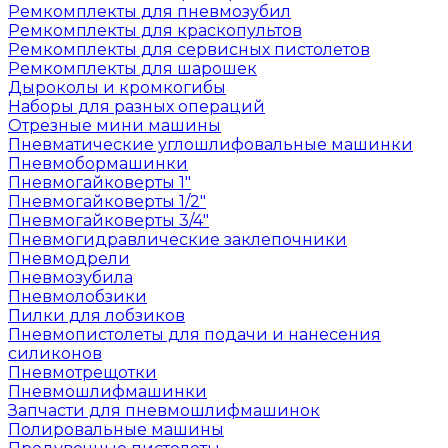
Ремкомплекты для пневмозубил
Ремкомплекты для краскопультов
Ремкомплекты для сервисных пистолетов
Ремкомплекты для шарошек
Дыроколы и кромкогибы
Наборы для разных операций
Отрезные мини машины
Пневматические углошлифовальные машинки
Пневмобормашинки
Пневмогайковерты 1"
Пневмогайковерты 1/2"
Пневмогайковерты 3/4"
Пневмогидравлические заклепочники
Пневмодрели
Пневмозубила
Пневмолобзики
Пилки для лобзиков
Пневмопистолеты для подачи и нанесения
силиконов
Пневмотрещотки
Пневмошлифмашинки
Запчасти для пневмошлифмашинок
Полировальные машины