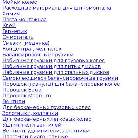
Мойки колес
Расходные материалы для шиномонтажа
Химия
Паста монтажная
Клей
Герметик
Очиститель
Смазки (медянка)
Концентрат, мел, тальк
Балансировочные грузики
Набивные грузики для грузовых колес
Набивные грузики для литых дисков
Набивные грузики для стальных дисков
Самоклеющиеся балансировочные грузики
Порошок (гранулы) для балансировки колес
Порошок Equal
Порошок Magnum
Вентили
Для бескамерных грузовых колес
Золотники, колпачки
Для бескамерных легковых колес
Удлинители вентилей
Вентили, удлинители, золотники
Пластыри диагональные