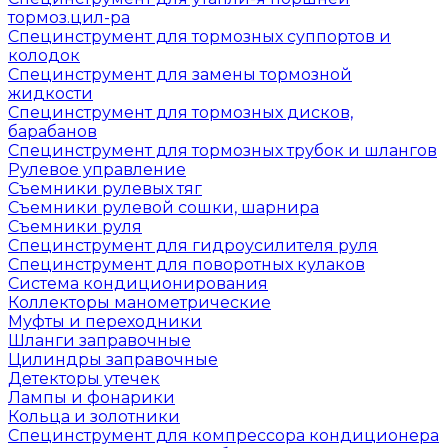
тормоз.цил-ра
Специнструмент для тормозных суппортов и
колодок
Специнструмент для замены тормозной
жидкости
Специнструмент для тормозных дисков,
барабанов
Специнструмент для тормозных трубок и шлангов
Рулевое управление
Съемники рулевых тяг
Съемники рулевой сошки, шарнира
Съемники руля
Специнструмент для гидроусилителя руля
Специнструмент для поворотных кулаков
Система кондиционирования
Коллекторы манометрические
Муфты и переходники
Шланги заправочные
Цилиндры заправочные
Детекторы утечек
Лампы и фонарики
Кольца и золотники
Специнструмент для компрессора кондиционера