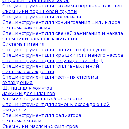
Оправки поршневых колец
Специнструмент для разжима поршневых колец
Съемники поршневой группы
Специнструмент для коленвала
Специнструмент для хонингования цилиндров
Система зажигания
Специнструмент для свечей зажигания и накала
Съемники катушек зажигания
Система питания
Специнструмент для топливных форсунок
Специнструмент для крышки топливного насоса
Специнструмент для регулировки ТНВД
Специнструмент для топливных линий
Система охлаждения
Специнструмент для тест-ния системы
охлаждения
Щипцы для хомутов
Зажимы для шлангов
Ключи специальные/сервисные
Специнструмент для замены охлаждающей
жидкости
Специнструмент для радиатора
Система смазки
Съемники масляных фильтров