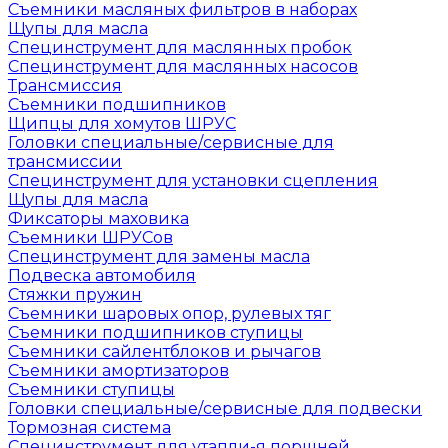
Съемники масляных фильтров в наборах
Щупы для масла
Специнструмент для маслянных пробок
Специнструмент для маслянных насосов
Трансмиссия
Съемники подшипников
Щипцы для хомутов ШРУС
Головки специальные/сервисные для
трансмиссии
Специнструмент для установки сцепления
Щупы для масла
Фиксаторы маховика
Съемники ШРУСов
Специнструмент для замены масла
Подвеска автомобиля
Стяжки пружин
Съемники шаровых опор, рулевых тяг
Съемники подшипников ступицы
Съемники сайлентблоков и рычагов
Съемники амортизаторов
Съемники ступицы
Головки специальные/сервисные для подвески
Тормозная система
Специнструмент для утапли-я поршней