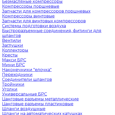
Безмасляные компрессоры
Компрессоры поршневые
Запчасти для компрессоров поршневых
Компрессоры винтовые
Запчасти для винтовых компрессоров
Системы подготовки воздуха
Быстроразъемные соединения, фитинги для
шлангов
Вентили
Заглушки
Коллекторы
Кресты
Макси БРС
Мини БРС
Наконечники "елочка"
Переходники
Соединители шлангов
Тройники
Уголки
Универсальные БРС
Цанговые разъемы металлические
Цанговые разъемы пластиковые
Шланги воздушные
Шланги на автоматических катушках