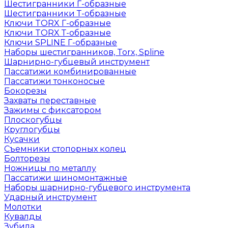
Шестигранники Г-образные
Шестигранники Т-образные
Ключи TORX Г-образные
Ключи TORX Т-образные
Ключи SPLINE Г-образные
Наборы шестигранников, Torx, Spline
Шарнирно-губцевый инструмент
Пассатижи комбинированные
Пассатижи тонконосые
Бокорезы
Захваты переставные
Зажимы с фиксатором
Плоскогубцы
Круглогубцы
Кусачки
Съемники стопорных колец
Болторезы
Ножницы по металлу
Пассатижи шиномонтажные
Наборы шарнирно-губцевого инструмента
Ударный инструмент
Молотки
Кувалды
Зубила