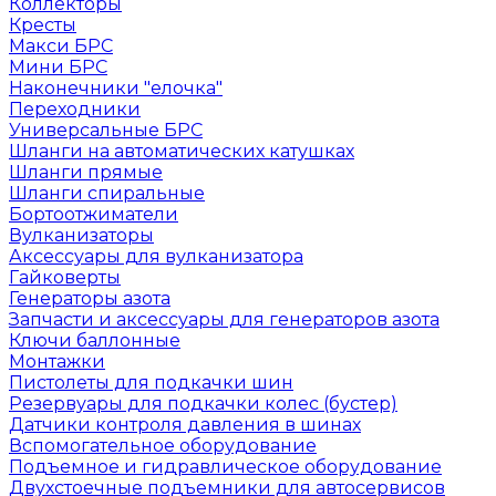
Коллекторы
Кресты
Макси БРС
Мини БРС
Наконечники "елочка"
Переходники
Универсальные БРС
Шланги на автоматических катушках
Шланги прямые
Шланги спиральные
Бортоотжиматели
Вулканизаторы
Аксессуары для вулканизатора
Гайковерты
Генераторы азота
Запчасти и аксессуары для генераторов азота
Ключи баллонные
Монтажки
Пистолеты для подкачки шин
Резервуары для подкачки колес (бустер)
Датчики контроля давления в шинах
Вспомогательное оборудование
Подъемное и гидравлическое оборудование
Двухстоечные подъемники для автосервисов