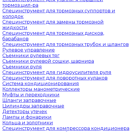
тормоз.цил-ра
Специнструмент для тормозных суппортов и
колодок
Специнструмент для замены тормозной
жидкости
Специнструмент для тормозных дисков,
барабанов
Специнструмент для тормозных трубок и шлангов
Рулевое управление
Съемники рулевых тяг
Съемники рулевой сошки, шарнира
Съемники руля
Специнструмент для гидроусилителя руля
Специнструмент для поворотных кулаков
Система кондиционирования
Коллекторы манометрические
Муфты и переходники
Шланги заправочные
Цилиндры заправочные
Детекторы утечек
Лампы и фонарики
Кольца и золотники
Специнструмент для компрессора кондиционера