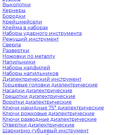
Выколотки
Кернеры
Бородки
Крейцмейсели
Клейма в наборах
Наборы ударного инструмента
Режущий инструмент
Сверла
Развертки
Ножовки по металлу
Напильники
Наборы надфилей
Наборы напильников
Диэлектрический инструмент
Торцевые головки диэлектрические
Насадки диэлектрические
Трещотки диэлектрические
Воротки диэлектрические
Ключи накидные 75° диэлектрические
Ключи рожковые диэлектрические
Ключи разводные диэлектрические
Отвертки диэлектрические
Шарнирно-губцевый инструмент