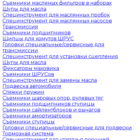
Съемники масляных фильтров в наборах
Щупы для масла
Специнструмент для маслянных пробок
Специнструмент для маслянных насосов
Трансмиссия
Съемники подшипников
Щипцы для хомутов ШРУС
Головки специальные/сервисные для
трансмиссии
Специнструмент для установки сцепления
Щупы для масла
Фиксаторы маховика
Съемники ШРУСов
Специнструмент для замены масла
Подвеска автомобиля
Стяжки пружин
Съемники шаровых опор, рулевых тяг
Съемники подшипников ступицы
Съемники сайлентблоков и рычагов
Съемники амортизаторов
Съемники ступицы
Головки специальные/сервисные для подвески
Тормозная система
Специнструмент для утапли-я поршней