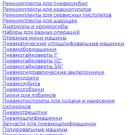
Ремкомплекты для пневмозубил
Ремкомплекты для краскопультов
Ремкомплекты для сервисных пистолетов
Ремкомплекты для шарошек
Дыроколы и кромкогибы
Наборы для разных операций
Отрезные мини машины
Пневматические углошлифовальные машинки
Пневмобормашинки
Пневмогайковерты 1"
Пневмогайковерты 1/2"
Пневмогайковерты 3/4"
Пневмогидравлические заклепочники
Пневмодрели
Пневмозубила
Пневмолобзики
Пилки для лобзиков
Пневмопистолеты для подачи и нанесения
силиконов
Пневмотрещотки
Пневмошлифмашинки
Запчасти для пневмошлифмашинок
Полировальные машины