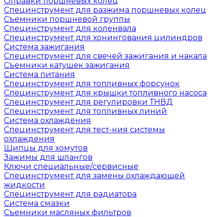
Оправки поршневых колец
Специнструмент для разжима поршневых колец
Съемники поршневой группы
Специнструмент для коленвала
Специнструмент для хонингования цилиндров
Система зажигания
Специнструмент для свечей зажигания и накала
Съемники катушек зажигания
Система питания
Специнструмент для топливных форсунок
Специнструмент для крышки топливного насоса
Специнструмент для регулировки ТНВД
Специнструмент для топливных линий
Система охлаждения
Специнструмент для тест-ния системы
охлаждения
Щипцы для хомутов
Зажимы для шлангов
Ключи специальные/сервисные
Специнструмент для замены охлаждающей
жидкости
Специнструмент для радиатора
Система смазки
Съемники масляных фильтров