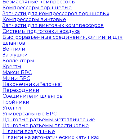
Безмасляные компрессоры
Компрессоры поршневые
Запчасти для компрессоров поршневых
Компрессоры винтовые
Запчасти для винтовых компрессоров
Системы подготовки воздуха
Быстроразъемные соединения, фитинги для
шлангов
Вентили
Заглушки
Коллекторы
Кресты
Макси БРС
Мини БРС
Наконечники "елочка"
Переходники
Соединители шлангов
Тройники
Уголки
Универсальные БРС
Цанговые разъемы металлические
Цанговые разъемы пластиковые
Шланги воздушные
Шланги на автоматических катушках