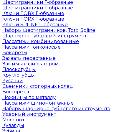
Шестигранники Г-образные
Шестигранники Т-образные
Ключи TORX Г-образные
Ключи TORX Т-образные
Ключи SPLINE Г-образные
Наборы шестигранников, Torx, Spline
Шарнирно-губцевый инструмент
Пассатижи комбинированные
Пассатижи тонконосые
Бокорезы
Захваты переставные
Зажимы с фиксатором
Плоскогубцы
Круглогубцы
Кусачки
Съемники стопорных колец
Болторезы
Ножницы по металлу
Пассатижи шиномонтажные
Наборы шарнирно-губцевого инструмента
Ударный инструмент
Молотки
Кувалды
Зубила