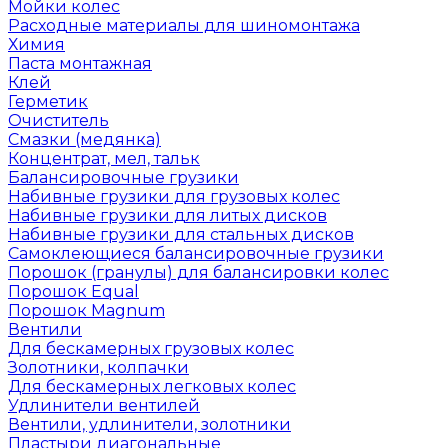
Мойки колес
Расходные материалы для шиномонтажа
Химия
Паста монтажная
Клей
Герметик
Очиститель
Смазки (медянка)
Концентрат, мел, тальк
Балансировочные грузики
Набивные грузики для грузовых колес
Набивные грузики для литых дисков
Набивные грузики для стальных дисков
Самоклеющиеся балансировочные грузики
Порошок (гранулы) для балансировки колес
Порошок Equal
Порошок Magnum
Вентили
Для бескамерных грузовых колес
Золотники, колпачки
Для бескамерных легковых колес
Удлинители вентилей
Вентили, удлинители, золотники
Пластыри диагональные