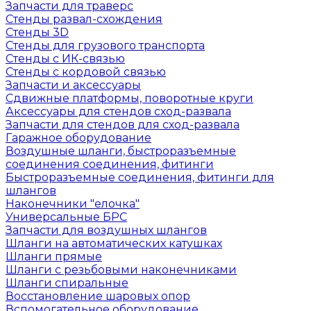
Запчасти для траверс
Стенды развал-схождения
Стенды 3D
Стенды для грузового транспорта
Стенды с ИК-связью
Стенды с кордовой связью
Запчасти и аксессуары
Сдвижные платформы, поворотные круги
Аксессуары для стендов сход-развала
Запчасти для стендов для сход-развала
Гаражное оборудование
Воздушные шланги, быстроразъемные
соединения соединения, фитинги
Быстроразъемные соединения, фитинги для
шлангов
Наконечники "елочка"
Универсальные БРС
Запчасти для воздушных шлангов
Шланги на автоматических катушках
Шланги прямые
Шланги с резьбовыми наконечниками
Шланги спиральные
Восстановление шаровых опор
Вспомогательное оборудование