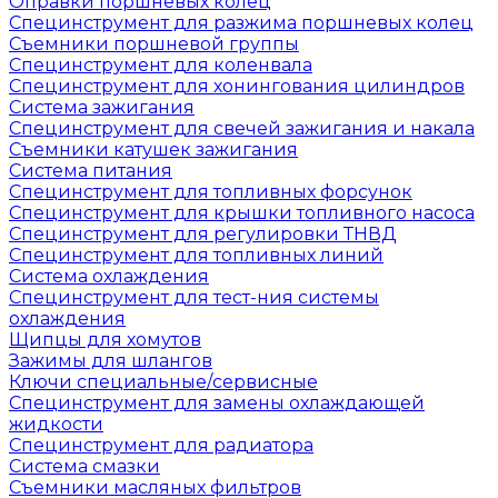
Оправки поршневых колец
Специнструмент для разжима поршневых колец
Съемники поршневой группы
Специнструмент для коленвала
Специнструмент для хонингования цилиндров
Система зажигания
Специнструмент для свечей зажигания и накала
Съемники катушек зажигания
Система питания
Специнструмент для топливных форсунок
Специнструмент для крышки топливного насоса
Специнструмент для регулировки ТНВД
Специнструмент для топливных линий
Система охлаждения
Специнструмент для тест-ния системы
охлаждения
Щипцы для хомутов
Зажимы для шлангов
Ключи специальные/сервисные
Специнструмент для замены охлаждающей
жидкости
Специнструмент для радиатора
Система смазки
Съемники масляных фильтров