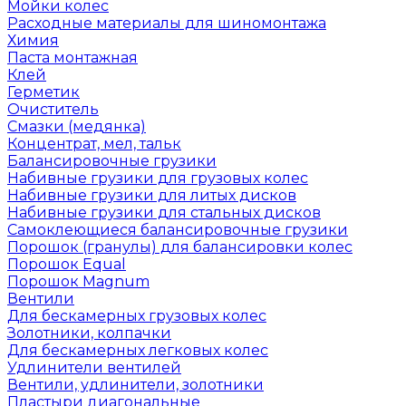
Мойки колес
Расходные материалы для шиномонтажа
Химия
Паста монтажная
Клей
Герметик
Очиститель
Смазки (медянка)
Концентрат, мел, тальк
Балансировочные грузики
Набивные грузики для грузовых колес
Набивные грузики для литых дисков
Набивные грузики для стальных дисков
Самоклеющиеся балансировочные грузики
Порошок (гранулы) для балансировки колес
Порошок Equal
Порошок Magnum
Вентили
Для бескамерных грузовых колес
Золотники, колпачки
Для бескамерных легковых колес
Удлинители вентилей
Вентили, удлинители, золотники
Пластыри диагональные