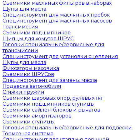
Съемники масляных фильтров в наборах
Щупы для масла
Специнструмент для маслянных пробок
Специнструмент для маслянных насосов
Трансмиссия
Съемники подшипников
Щипцы для хомутов ШРУС
Головки специальные/сервисные для
трансмиссии
Специнструмент для установки сцепления
Щупы для масла
Фиксаторы маховика
Съемники ШРУСов
Специнструмент для замены масла
Подвеска автомобиля
Стяжки пружин
Съемники шаровых опор, рулевых тяг
Съемники подшипников ступицы
Съемники сайлентблоков и рычагов
Съемники амортизаторов
Съемники ступицы
Головки специальные/сервисные для подвески
Тормозная система
Специнструмент для утапли-я поршней