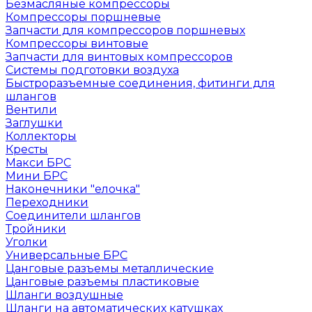
Безмасляные компрессоры
Компрессоры поршневые
Запчасти для компрессоров поршневых
Компрессоры винтовые
Запчасти для винтовых компрессоров
Системы подготовки воздуха
Быстроразъемные соединения, фитинги для
шлангов
Вентили
Заглушки
Коллекторы
Кресты
Макси БРС
Мини БРС
Наконечники "елочка"
Переходники
Соединители шлангов
Тройники
Уголки
Универсальные БРС
Цанговые разъемы металлические
Цанговые разъемы пластиковые
Шланги воздушные
Шланги на автоматических катушках