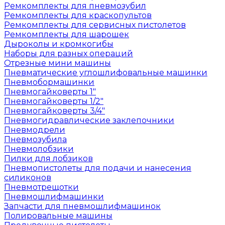
Ремкомплекты для пневмозубил
Ремкомплекты для краскопультов
Ремкомплекты для сервисных пистолетов
Ремкомплекты для шарошек
Дыроколы и кромкогибы
Наборы для разных операций
Отрезные мини машины
Пневматические углошлифовальные машинки
Пневмобормашинки
Пневмогайковерты 1"
Пневмогайковерты 1/2"
Пневмогайковерты 3/4"
Пневмогидравлические заклепочники
Пневмодрели
Пневмозубила
Пневмолобзики
Пилки для лобзиков
Пневмопистолеты для подачи и нанесения
силиконов
Пневмотрещотки
Пневмошлифмашинки
Запчасти для пневмошлифмашинок
Полировальные машины