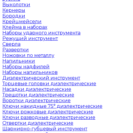
Выколотки
Кернеры
Бородки
Крейцмейсели
Клейма в наборах
Наборы ударного инструмента
Режущий инструмент
Сверла
Развертки
Ножовки по металлу
Напильники
Наборы надфилей
Наборы напильников
Диэлектрический инструмент
Торцевые головки диэлектрические
Насадки диэлектрические
Трещотки диэлектрические
Воротки диэлектрические
Ключи накидные 75° диэлектрические
Ключи рожковые диэлектрические
Ключи разводные диэлектрические
Отвертки диэлектрические
Шарнирно-губцевый инструмент