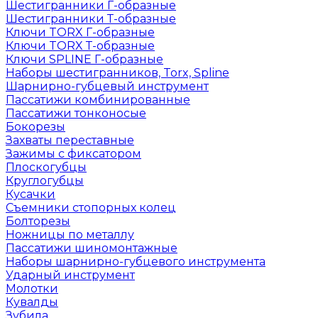
Шестигранники Г-образные
Шестигранники Т-образные
Ключи TORX Г-образные
Ключи TORX Т-образные
Ключи SPLINE Г-образные
Наборы шестигранников, Torx, Spline
Шарнирно-губцевый инструмент
Пассатижи комбинированные
Пассатижи тонконосые
Бокорезы
Захваты переставные
Зажимы с фиксатором
Плоскогубцы
Круглогубцы
Кусачки
Съемники стопорных колец
Болторезы
Ножницы по металлу
Пассатижи шиномонтажные
Наборы шарнирно-губцевого инструмента
Ударный инструмент
Молотки
Кувалды
Зубила