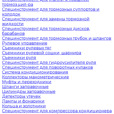
тормоз.цил-ра
Специнструмент для тормозных суппортов и
колодок
Специнструмент для замены тормозной
жидкости
Специнструмент для тормозных дисков,
барабанов
Специнструмент для тормозных трубок и шлангов
Рулевое управление
Съемники рулевых тяг
Съемники рулевой сошки, шарнира
Съемники руля
Специнструмент для гидроусилителя руля
Специнструмент для поворотных кулаков
Система кондиционирования
Коллекторы манометрические
Муфты и переходники
Шланги заправочные
Цилиндры заправочные
Детекторы утечек
Лампы и фонарики
Кольца и золотники
Специнструмент для компрессора кондиционера