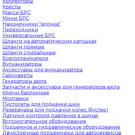
Коллекторы
Кресты
Макси БРС
Мини БРС
Наконечники "елочка"
Переходники
Универсальные БРС
Шланги на автоматических катушках
Шланги прямые
Шланги спиральные
Бортоотжиматели
Вулканизаторы
Аксессуары для вулканизатора
Гайковерты
Генераторы азота
Запчасти и аксессуары для генераторов азота
Ключи баллонные
Монтажки
Пистолеты для подкачки шин
Резервуары для подкачки колес (бустер)
Датчики контроля давления в шинах
Вспомогательное оборудование
Подъемное и гидравлическое оборудование
Двухстоечные подъемники для автосервисов