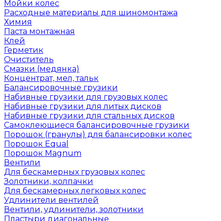
Мойки колес
Расходные материалы для шиномонтажа
Химия
Паста монтажная
Клей
Герметик
Очиститель
Смазки (медянка)
Концентрат, мел, тальк
Балансировочные грузики
Набивные грузики для грузовых колес
Набивные грузики для литых дисков
Набивные грузики для стальных дисков
Самоклеющиеся балансировочные грузики
Порошок (гранулы) для балансировки колес
Порошок Equal
Порошок Magnum
Вентили
Для бескамерных грузовых колес
Золотники, колпачки
Для бескамерных легковых колес
Удлинители вентилей
Вентили, удлинители, золотники
Пластыри диагональные