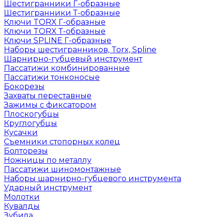
Шестигранники Г-образные
Шестигранники Т-образные
Ключи TORX Г-образные
Ключи TORX Т-образные
Ключи SPLINE Г-образные
Наборы шестигранников, Torx, Spline
Шарнирно-губцевый инструмент
Пассатижи комбинированные
Пассатижи тонконосые
Бокорезы
Захваты переставные
Зажимы с фиксатором
Плоскогубцы
Круглогубцы
Кусачки
Съемники стопорных колец
Болторезы
Ножницы по металлу
Пассатижи шиномонтажные
Наборы шарнирно-губцевого инструмента
Ударный инструмент
Молотки
Кувалды
Зубила