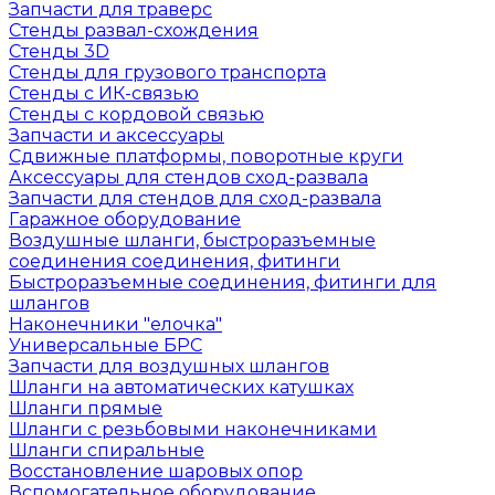
Запчасти для траверс
Стенды развал-схождения
Стенды 3D
Стенды для грузового транспорта
Стенды с ИК-связью
Стенды с кордовой связью
Запчасти и аксессуары
Сдвижные платформы, поворотные круги
Аксессуары для стендов сход-развала
Запчасти для стендов для сход-развала
Гаражное оборудование
Воздушные шланги, быстроразъемные
соединения соединения, фитинги
Быстроразъемные соединения, фитинги для
шлангов
Наконечники "елочка"
Универсальные БРС
Запчасти для воздушных шлангов
Шланги на автоматических катушках
Шланги прямые
Шланги с резьбовыми наконечниками
Шланги спиральные
Восстановление шаровых опор
Вспомогательное оборудование