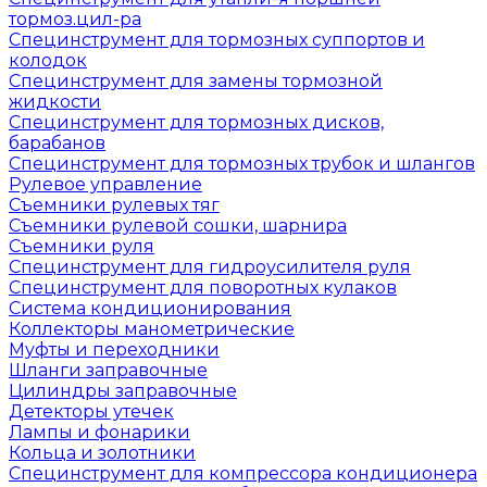
тормоз.цил-ра
Специнструмент для тормозных суппортов и
колодок
Специнструмент для замены тормозной
жидкости
Специнструмент для тормозных дисков,
барабанов
Специнструмент для тормозных трубок и шлангов
Рулевое управление
Съемники рулевых тяг
Съемники рулевой сошки, шарнира
Съемники руля
Специнструмент для гидроусилителя руля
Специнструмент для поворотных кулаков
Система кондиционирования
Коллекторы манометрические
Муфты и переходники
Шланги заправочные
Цилиндры заправочные
Детекторы утечек
Лампы и фонарики
Кольца и золотники
Специнструмент для компрессора кондиционера