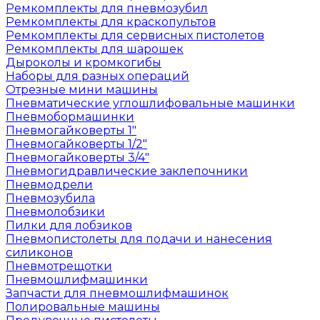
Ремкомплекты для пневмозубил
Ремкомплекты для краскопультов
Ремкомплекты для сервисных пистолетов
Ремкомплекты для шарошек
Дыроколы и кромкогибы
Наборы для разных операций
Отрезные мини машины
Пневматические углошлифовальные машинки
Пневмобормашинки
Пневмогайковерты 1"
Пневмогайковерты 1/2"
Пневмогайковерты 3/4"
Пневмогидравлические заклепочники
Пневмодрели
Пневмозубила
Пневмолобзики
Пилки для лобзиков
Пневмопистолеты для подачи и нанесения
силиконов
Пневмотрещотки
Пневмошлифмашинки
Запчасти для пневмошлифмашинок
Полировальные машины