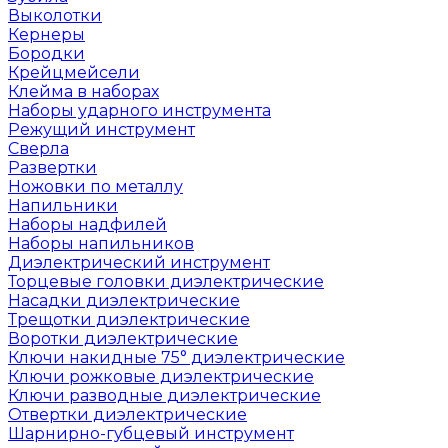
Выколотки
Кернеры
Бородки
Крейцмейсели
Клейма в наборах
Наборы ударного инструмента
Режущий инструмент
Сверла
Развертки
Ножовки по металлу
Напильники
Наборы надфилей
Наборы напильников
Диэлектрический инструмент
Торцевые головки диэлектрические
Насадки диэлектрические
Трещотки диэлектрические
Воротки диэлектрические
Ключи накидные 75° диэлектрические
Ключи рожковые диэлектрические
Ключи разводные диэлектрические
Отвертки диэлектрические
Шарнирно-губцевый инструмент