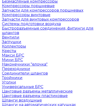
Безмасляные компрессоры
Компрессоры поршневые
Запчасти для компрессоров поршневых
Компрессоры винтовые
Запчасти для винтовых компрессоров
Системы подготовки воздуха
Быстроразъемные соединения, фитинги для
шлангов
Вентили
Заглушки
Коллекторы
Кресты
Макси БРС
Мини БРС
Наконечники "елочка"
Переходники
Соединители шлангов
Тройники
Уголки
Универсальные БРС
Цанговые разъемы металлические
Цанговые разъемы пластиковые
Шланги воздушные
Шланги на автоматических катушках