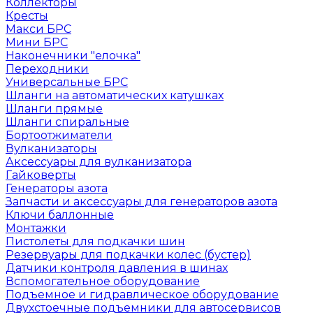
Коллекторы
Кресты
Макси БРС
Мини БРС
Наконечники "елочка"
Переходники
Универсальные БРС
Шланги на автоматических катушках
Шланги прямые
Шланги спиральные
Бортоотжиматели
Вулканизаторы
Аксессуары для вулканизатора
Гайковерты
Генераторы азота
Запчасти и аксессуары для генераторов азота
Ключи баллонные
Монтажки
Пистолеты для подкачки шин
Резервуары для подкачки колес (бустер)
Датчики контроля давления в шинах
Вспомогательное оборудование
Подъемное и гидравлическое оборудование
Двухстоечные подъемники для автосервисов