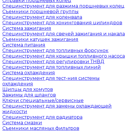
Оправки поршневых колец
Специнструмент для разжима поршневых колец
Съемники поршневой группы
Специнструмент для коленвала
Специнструмент для хонингования цилиндров
Система зажигания
Специнструмент для свечей зажигания и накала
Съемники катушек зажигания
Система питания
Специнструмент для топливных форсунок
Специнструмент для крышки топливного насоса
Специнструмент для регулировки ТНВД
Специнструмент для топливных линий
Система охлаждения
Специнструмент для тест-ния системы
охлаждения
Щипцы для хомутов
Зажимы для шлангов
Ключи специальные/сервисные
Специнструмент для замены охлаждающей
жидкости
Специнструмент для радиатора
Система смазки
Съемники масляных фильтров