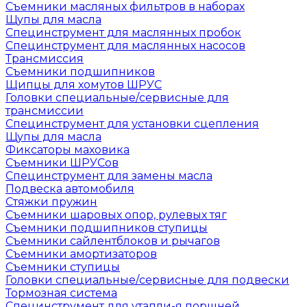
Съемники масляных фильтров в наборах
Щупы для масла
Специнструмент для маслянных пробок
Специнструмент для маслянных насосов
Трансмиссия
Съемники подшипников
Щипцы для хомутов ШРУС
Головки специальные/сервисные для
трансмиссии
Специнструмент для установки сцепления
Щупы для масла
Фиксаторы маховика
Съемники ШРУСов
Специнструмент для замены масла
Подвеска автомобиля
Стяжки пружин
Съемники шаровых опор, рулевых тяг
Съемники подшипников ступицы
Съемники сайлентблоков и рычагов
Съемники амортизаторов
Съемники ступицы
Головки специальные/сервисные для подвески
Тормозная система
Специнструмент для утапли-я поршней