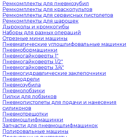
Ремкомплекты для пневмозубил
Ремкомплекты для краскопультов
Ремкомплекты для сервисных пистолетов
Ремкомплекты для шарошек
Дыроколы и кромкогибы
Наборы для разных операций
Отрезные мини машины
Пневматические углошлифовальные машинки
Пневмобормашинки
Пневмогайковерты 1"
Пневмогайковерты 1/2"
Пневмогайковерты 3/4"
Пневмогидравлические заклепочники
Пневмодрели
Пневмозубила
Пневмолобзики
Пилки для лобзиков
Пневмопистолеты для подачи и нанесения
силиконов
Пневмотрещотки
Пневмошлифмашинки
Запчасти для пневмошлифмашинок
Полировальные машины