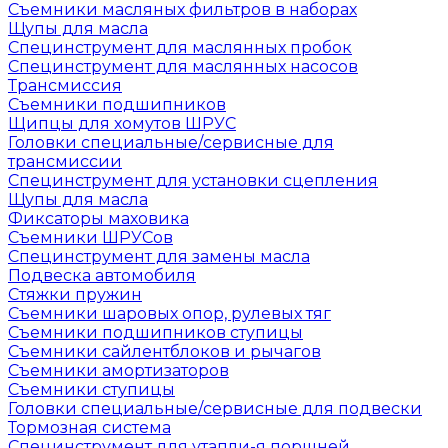
Съемники масляных фильтров в наборах
Щупы для масла
Специнструмент для маслянных пробок
Специнструмент для маслянных насосов
Трансмиссия
Съемники подшипников
Щипцы для хомутов ШРУС
Головки специальные/сервисные для
трансмиссии
Специнструмент для установки сцепления
Щупы для масла
Фиксаторы маховика
Съемники ШРУСов
Специнструмент для замены масла
Подвеска автомобиля
Стяжки пружин
Съемники шаровых опор, рулевых тяг
Съемники подшипников ступицы
Съемники сайлентблоков и рычагов
Съемники амортизаторов
Съемники ступицы
Головки специальные/сервисные для подвески
Тормозная система
Специнструмент для утапли-я поршней