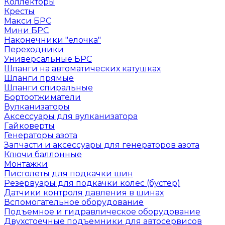
Коллекторы
Кресты
Макси БРС
Мини БРС
Наконечники "елочка"
Переходники
Универсальные БРС
Шланги на автоматических катушках
Шланги прямые
Шланги спиральные
Бортоотжиматели
Вулканизаторы
Аксессуары для вулканизатора
Гайковерты
Генераторы азота
Запчасти и аксессуары для генераторов азота
Ключи баллонные
Монтажки
Пистолеты для подкачки шин
Резервуары для подкачки колес (бустер)
Датчики контроля давления в шинах
Вспомогательное оборудование
Подъемное и гидравлическое оборудование
Двухстоечные подъемники для автосервисов