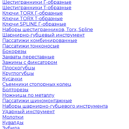
Шестигранники Г-образные
Шестигранники Т-образные
Ключи TORX Г-образные
Ключи TORX Т-образные
Ключи SPLINE Г-образные
Наборы шестигранников, Torx, Spline
Шарнирно-губцевый инструмент
Пассатижи комбинированные
Пассатижи тонконосые
Бокорезы
Захваты переставные
Зажимы с фиксатором
Плоскогубцы
Круглогубцы
Кусачки
Съемники стопорных колец
Болторезы
Ножницы по металлу
Пассатижи шиномонтажные
Наборы шарнирно-губцевого инструмента
Ударный инструмент
Молотки
Кувалды
Зубила