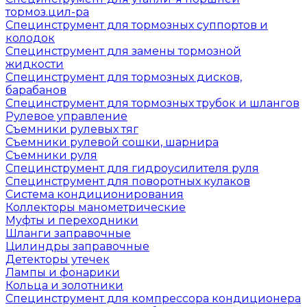
тормоз.цил-ра
Специнструмент для тормозных суппортов и
колодок
Специнструмент для замены тормозной
жидкости
Специнструмент для тормозных дисков,
барабанов
Специнструмент для тормозных трубок и шлангов
Рулевое управление
Съемники рулевых тяг
Съемники рулевой сошки, шарнира
Съемники руля
Специнструмент для гидроусилителя руля
Специнструмент для поворотных кулаков
Система кондиционирования
Коллекторы манометрические
Муфты и переходники
Шланги заправочные
Цилиндры заправочные
Детекторы утечек
Лампы и фонарики
Кольца и золотники
Специнструмент для компрессора кондиционера