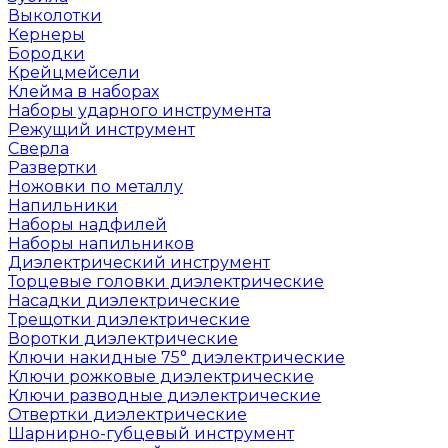
Выколотки
Кернеры
Бородки
Крейцмейсели
Клейма в наборах
Наборы ударного инструмента
Режущий инструмент
Сверла
Развертки
Ножовки по металлу
Напильники
Наборы надфилей
Наборы напильников
Диэлектрический инструмент
Торцевые головки диэлектрические
Насадки диэлектрические
Трещотки диэлектрические
Воротки диэлектрические
Ключи накидные 75° диэлектрические
Ключи рожковые диэлектрические
Ключи разводные диэлектрические
Отвертки диэлектрические
Шарнирно-губцевый инструмент