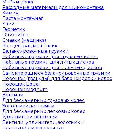
Мойки колес
Расходные материалы для шиномонтажа
Химия
Паста монтажная
Клей
Герметик
Очиститель
Смазки (медянка)
Концентрат, мел, тальк
Балансировочные грузики
Набивные грузики для грузовых колес
Набивные грузики для литых дисков
Набивные грузики для стальных дисков
Самоклеющиеся балансировочные грузики
Порошок (гранулы) для балансировки колес
Порошок Equal
Порошок Magnum
Вентили
Для бескамерных грузовых колес
Золотники, колпачки
Для бескамерных легковых колес
Удлинители вентилей
Вентили, удлинители, золотники
Пластыри диагональные