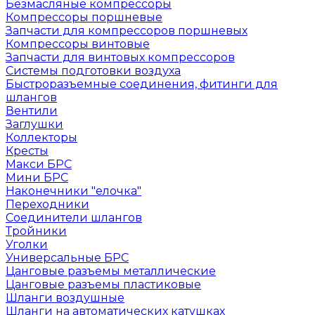
Безмасляные компрессоры
Компрессоры поршневые
Запчасти для компрессоров поршневых
Компрессоры винтовые
Запчасти для винтовых компрессоров
Системы подготовки воздуха
Быстроразъемные соединения, фитинги для
шлангов
Вентили
Заглушки
Коллекторы
Кресты
Макси БРС
Мини БРС
Наконечники "елочка"
Переходники
Соединители шлангов
Тройники
Уголки
Универсальные БРС
Цанговые разъемы металлические
Цанговые разъемы пластиковые
Шланги воздушные
Шланги на автоматических катушках