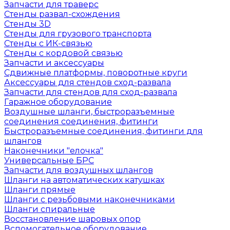
Запчасти для траверс
Стенды развал-схождения
Стенды 3D
Стенды для грузового транспорта
Стенды с ИК-связью
Стенды с кордовой связью
Запчасти и аксессуары
Сдвижные платформы, поворотные круги
Аксессуары для стендов сход-развала
Запчасти для стендов для сход-развала
Гаражное оборудование
Воздушные шланги, быстроразъемные
соединения соединения, фитинги
Быстроразъемные соединения, фитинги для
шлангов
Наконечники "елочка"
Универсальные БРС
Запчасти для воздушных шлангов
Шланги на автоматических катушках
Шланги прямые
Шланги с резьбовыми наконечниками
Шланги спиральные
Восстановление шаровых опор
Вспомогательное оборудование