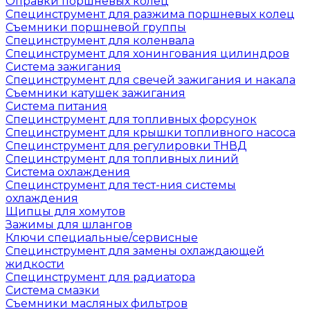
Оправки поршневых колец
Специнструмент для разжима поршневых колец
Съемники поршневой группы
Специнструмент для коленвала
Специнструмент для хонингования цилиндров
Система зажигания
Специнструмент для свечей зажигания и накала
Съемники катушек зажигания
Система питания
Специнструмент для топливных форсунок
Специнструмент для крышки топливного насоса
Специнструмент для регулировки ТНВД
Специнструмент для топливных линий
Система охлаждения
Специнструмент для тест-ния системы
охлаждения
Щипцы для хомутов
Зажимы для шлангов
Ключи специальные/сервисные
Специнструмент для замены охлаждающей
жидкости
Специнструмент для радиатора
Система смазки
Съемники масляных фильтров