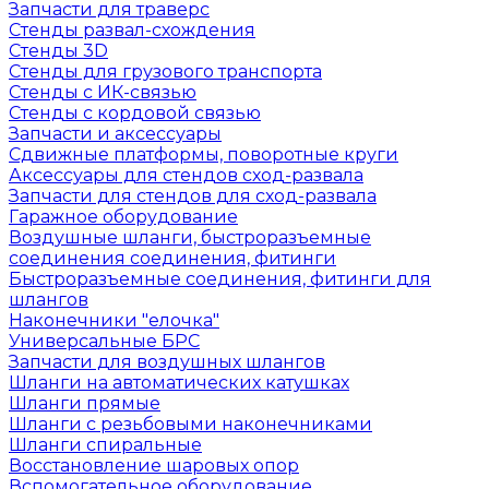
Запчасти для траверс
Стенды развал-схождения
Стенды 3D
Стенды для грузового транспорта
Стенды с ИК-связью
Стенды с кордовой связью
Запчасти и аксессуары
Сдвижные платформы, поворотные круги
Аксессуары для стендов сход-развала
Запчасти для стендов для сход-развала
Гаражное оборудование
Воздушные шланги, быстроразъемные
соединения соединения, фитинги
Быстроразъемные соединения, фитинги для
шлангов
Наконечники "елочка"
Универсальные БРС
Запчасти для воздушных шлангов
Шланги на автоматических катушках
Шланги прямые
Шланги с резьбовыми наконечниками
Шланги спиральные
Восстановление шаровых опор
Вспомогательное оборудование