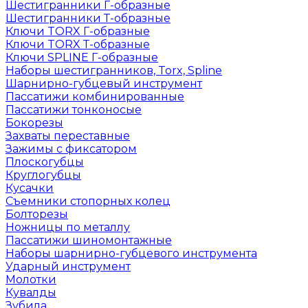
Шестигранники Г-образные
Шестигранники Т-образные
Ключи TORX Г-образные
Ключи TORX Т-образные
Ключи SPLINE Г-образные
Наборы шестигранников, Torx, Spline
Шарнирно-губцевый инструмент
Пассатижи комбинированные
Пассатижи тонконосые
Бокорезы
Захваты переставные
Зажимы с фиксатором
Плоскогубцы
Круглогубцы
Кусачки
Съемники стопорных колец
Болторезы
Ножницы по металлу
Пассатижи шиномонтажные
Наборы шарнирно-губцевого инструмента
Ударный инструмент
Молотки
Кувалды
Зубила