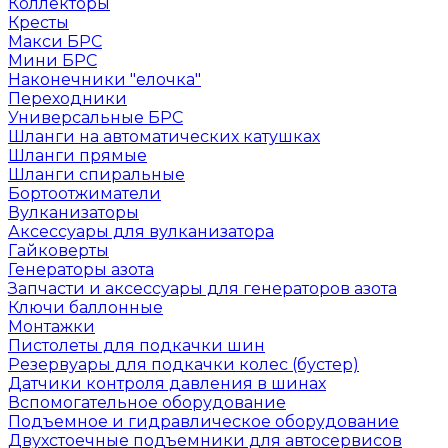
Коллекторы
Кресты
Макси БРС
Мини БРС
Наконечники "елочка"
Переходники
Универсальные БРС
Шланги на автоматических катушках
Шланги прямые
Шланги спиральные
Бортоотжиматели
Вулканизаторы
Аксессуары для вулканизатора
Гайковерты
Генераторы азота
Запчасти и аксессуары для генераторов азота
Ключи баллонные
Монтажки
Пистолеты для подкачки шин
Резервуары для подкачки колес (бустер)
Датчики контроля давления в шинах
Вспомогательное оборудование
Подъемное и гидравлическое оборудование
Двухстоечные подъемники для автосервисов