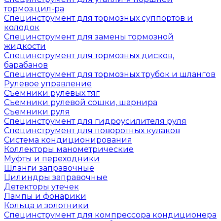
тормоз.цил-ра
Специнструмент для тормозных суппортов и
колодок
Специнструмент для замены тормозной
жидкости
Специнструмент для тормозных дисков,
барабанов
Специнструмент для тормозных трубок и шлангов
Рулевое управление
Съемники рулевых тяг
Съемники рулевой сошки, шарнира
Съемники руля
Специнструмент для гидроусилителя руля
Специнструмент для поворотных кулаков
Система кондиционирования
Коллекторы манометрические
Муфты и переходники
Шланги заправочные
Цилиндры заправочные
Детекторы утечек
Лампы и фонарики
Кольца и золотники
Специнструмент для компрессора кондиционера