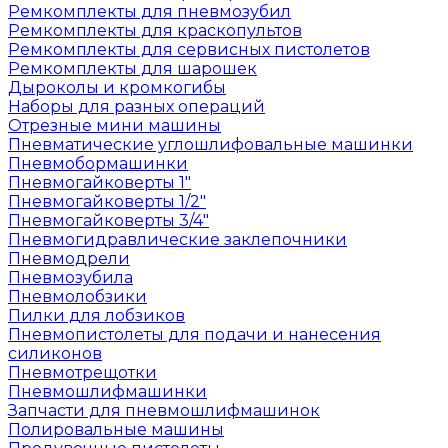
Ремкомплекты для пневмозубил
Ремкомплекты для краскопультов
Ремкомплекты для сервисных пистолетов
Ремкомплекты для шарошек
Дыроколы и кромкогибы
Наборы для разных операций
Отрезные мини машины
Пневматические углошлифовальные машинки
Пневмобормашинки
Пневмогайковерты 1"
Пневмогайковерты 1/2"
Пневмогайковерты 3/4"
Пневмогидравлические заклепочники
Пневмодрели
Пневмозубила
Пневмолобзики
Пилки для лобзиков
Пневмопистолеты для подачи и нанесения
силиконов
Пневмотрещотки
Пневмошлифмашинки
Запчасти для пневмошлифмашинок
Полировальные машины