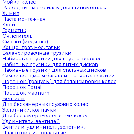
Мойки колес
Расходные материалы для шиномонтажа
Химия
Паста монтажная
Клей
Герметик
Очиститель
Смазки (медянка)
Концентрат, мел, тальк
Балансировочные грузики
Набивные грузики для грузовых колес
Набивные грузики для литых дисков
Набивные грузики для стальных дисков
Самоклеющиеся балансировочные грузики
Порошок (гранулы) для балансировки колес
Порошок Equal
Порошок Magnum
Вентили
Для бескамерных грузовых колес
Золотники, колпачки
Для бескамерных легковых колес
Удлинители вентилей
Вентили, удлинители, золотники
Пластыри диагональные