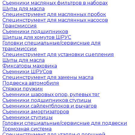
Съемники масляных фильтров в наборах
Щупы для масла
Специнструмент для маслянных пробок
Специнструмент для маслянных насосов
Трансмиссия
Съемники подшипников
Щипцы для хомутов ШРУС
Головки специальные/сервисные для
трансмиссии
Специнструмент для установки сцепления
Щупы для масла
Фиксаторы маховика
Съемники ШРУСов
Специнструмент для замены масла
Подвеска автомобиля
Стяжки пружин
Съемники шаровых опор, рулевых тяг
Съемники подшипников ступицы
Съемники сайлентблоков и рычагов
Съемники амортизаторов
Съемники ступицы
Головки специальные/сервисные для подвески
Тормозная система
Специнструмент для утапли-я поршней