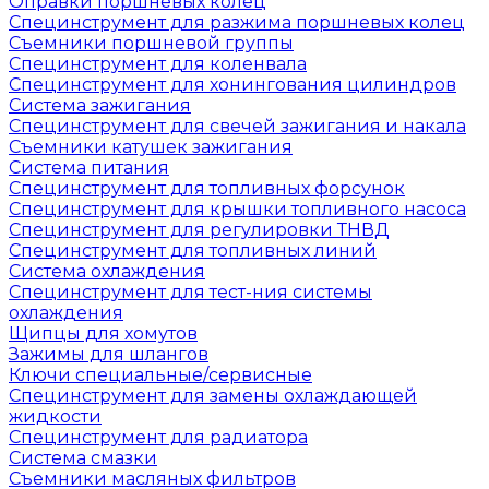
Оправки поршневых колец
Специнструмент для разжима поршневых колец
Съемники поршневой группы
Специнструмент для коленвала
Специнструмент для хонингования цилиндров
Система зажигания
Специнструмент для свечей зажигания и накала
Съемники катушек зажигания
Система питания
Специнструмент для топливных форсунок
Специнструмент для крышки топливного насоса
Специнструмент для регулировки ТНВД
Специнструмент для топливных линий
Система охлаждения
Специнструмент для тест-ния системы
охлаждения
Щипцы для хомутов
Зажимы для шлангов
Ключи специальные/сервисные
Специнструмент для замены охлаждающей
жидкости
Специнструмент для радиатора
Система смазки
Съемники масляных фильтров