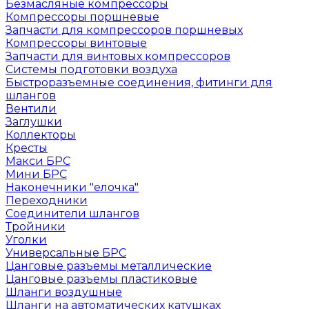
Безмасляные компрессоры
Компрессоры поршневые
Запчасти для компрессоров поршневых
Компрессоры винтовые
Запчасти для винтовых компрессоров
Системы подготовки воздуха
Быстроразъемные соединения, фитинги для
шлангов
Вентили
Заглушки
Коллекторы
Кресты
Макси БРС
Мини БРС
Наконечники "елочка"
Переходники
Соединители шлангов
Тройники
Уголки
Универсальные БРС
Цанговые разъемы металлические
Цанговые разъемы пластиковые
Шланги воздушные
Шланги на автоматических катушках