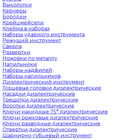
Выколотки
Кернеры
Бородки
Крейцмейсели
Клейма в наборах
Наборы ударного инструмента
Режущий инструмент
Сверла
Развертки
Ножовки по металлу
Напильники
Наборы надфилей
Наборы напильников
Диэлектрический инструмент
Торцевые головки диэлектрические
Насадки диэлектрические
Трещотки диэлектрические
Воротки диэлектрические
Ключи накидные 75° диэлектрические
Ключи рожковые диэлектрические
Ключи разводные диэлектрические
Отвертки диэлектрические
Шарнирно-губцевый инструмент