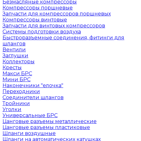
Безмасляные компрессоры
Компрессоры поршневые
Запчасти для компрессоров поршневых
Компрессоры винтовые
Запчасти для винтовых компрессоров
Системы подготовки воздуха
Быстроразъемные соединения, фитинги для
шлангов
Вентили
Заглушки
Коллекторы
Кресты
Макси БРС
Мини БРС
Наконечники "елочка"
Переходники
Соединители шлангов
Тройники
Уголки
Универсальные БРС
Цанговые разъемы металлические
Цанговые разъемы пластиковые
Шланги воздушные
Шланги на автоматических катушках