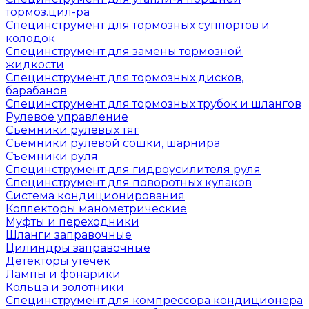
тормоз.цил-ра
Специнструмент для тормозных суппортов и
колодок
Специнструмент для замены тормозной
жидкости
Специнструмент для тормозных дисков,
барабанов
Специнструмент для тормозных трубок и шлангов
Рулевое управление
Съемники рулевых тяг
Съемники рулевой сошки, шарнира
Съемники руля
Специнструмент для гидроусилителя руля
Специнструмент для поворотных кулаков
Система кондиционирования
Коллекторы манометрические
Муфты и переходники
Шланги заправочные
Цилиндры заправочные
Детекторы утечек
Лампы и фонарики
Кольца и золотники
Специнструмент для компрессора кондиционера