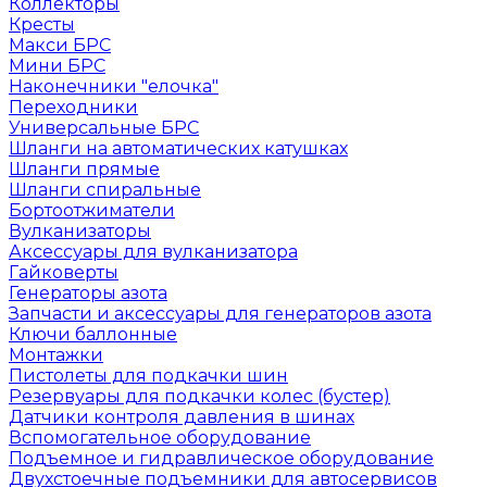
Коллекторы
Кресты
Макси БРС
Мини БРС
Наконечники "елочка"
Переходники
Универсальные БРС
Шланги на автоматических катушках
Шланги прямые
Шланги спиральные
Бортоотжиматели
Вулканизаторы
Аксессуары для вулканизатора
Гайковерты
Генераторы азота
Запчасти и аксессуары для генераторов азота
Ключи баллонные
Монтажки
Пистолеты для подкачки шин
Резервуары для подкачки колес (бустер)
Датчики контроля давления в шинах
Вспомогательное оборудование
Подъемное и гидравлическое оборудование
Двухстоечные подъемники для автосервисов