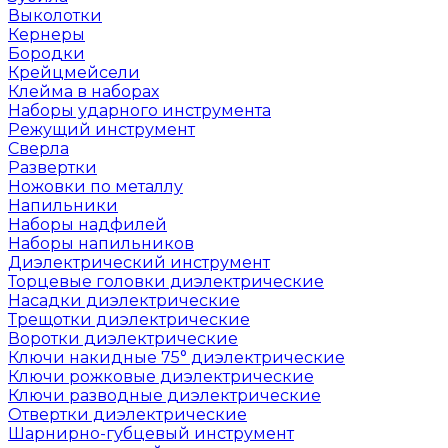
Выколотки
Кернеры
Бородки
Крейцмейсели
Клейма в наборах
Наборы ударного инструмента
Режущий инструмент
Сверла
Развертки
Ножовки по металлу
Напильники
Наборы надфилей
Наборы напильников
Диэлектрический инструмент
Торцевые головки диэлектрические
Насадки диэлектрические
Трещотки диэлектрические
Воротки диэлектрические
Ключи накидные 75° диэлектрические
Ключи рожковые диэлектрические
Ключи разводные диэлектрические
Отвертки диэлектрические
Шарнирно-губцевый инструмент