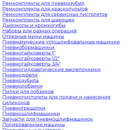
Ремкомплекты для пневмозубил
Ремкомплекты для краскопультов
Ремкомплекты для сервисных пистолетов
Ремкомплекты для шарошек
Дыроколы и кромкогибы
Наборы для разных операций
Отрезные мини машины
Пневматические углошлифовальные машинки
Пневмобормашинки
Пневмогайковерты 1"
Пневмогайковерты 1/2"
Пневмогайковерты 3/4"
Пневмогидравлические заклепочники
Пневмодрели
Пневмозубила
Пневмолобзики
Пилки для лобзиков
Пневмопистолеты для подачи и нанесения
силиконов
Пневмотрещотки
Пневмошлифмашинки
Запчасти для пневмошлифмашинок
Полировальные машины