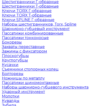
Шестигранники Г-образные
Шестигранники Т-образные
Ключи TORX Г-образные
Ключи TORX Т-образные
Ключи SPLINE Г-образные
Наборы шестигранников, Torx, Spline
Шарнирно-губцевый инструмент
Пассатижи комбинированные
Пассатижи тонконосые
Бокорезы
Захваты переставные
Зажимы с фиксатором
Плоскогубцы
Круглогубцы
Кусачки
Съемники стопорных колец
Болторезы
Ножницы по металлу
Пассатижи шиномонтажные
Наборы шарнирно-губцевого инструмента
Ударный инструмент
Молотки
Кувалды
Зубила