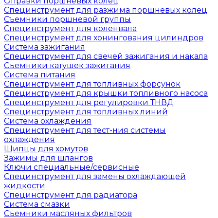
Оправки поршневых колец
Специнструмент для разжима поршневых колец
Съемники поршневой группы
Специнструмент для коленвала
Специнструмент для хонингования цилиндров
Система зажигания
Специнструмент для свечей зажигания и накала
Съемники катушек зажигания
Система питания
Специнструмент для топливных форсунок
Специнструмент для крышки топливного насоса
Специнструмент для регулировки ТНВД
Специнструмент для топливных линий
Система охлаждения
Специнструмент для тест-ния системы
охлаждения
Щипцы для хомутов
Зажимы для шлангов
Ключи специальные/сервисные
Специнструмент для замены охлаждающей
жидкости
Специнструмент для радиатора
Система смазки
Съемники масляных фильтров