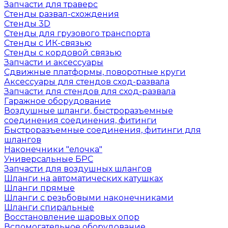
Запчасти для траверс
Стенды развал-схождения
Стенды 3D
Стенды для грузового транспорта
Стенды с ИК-связью
Стенды с кордовой связью
Запчасти и аксессуары
Сдвижные платформы, поворотные круги
Аксессуары для стендов сход-развала
Запчасти для стендов для сход-развала
Гаражное оборудование
Воздушные шланги, быстроразъемные
соединения соединения, фитинги
Быстроразъемные соединения, фитинги для
шлангов
Наконечники "елочка"
Универсальные БРС
Запчасти для воздушных шлангов
Шланги на автоматических катушках
Шланги прямые
Шланги с резьбовыми наконечниками
Шланги спиральные
Восстановление шаровых опор
Вспомогательное оборудование