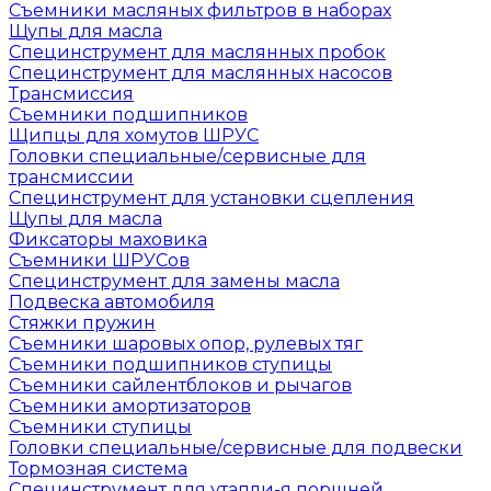
Съемники масляных фильтров в наборах
Щупы для масла
Специнструмент для маслянных пробок
Специнструмент для маслянных насосов
Трансмиссия
Съемники подшипников
Щипцы для хомутов ШРУС
Головки специальные/сервисные для
трансмиссии
Специнструмент для установки сцепления
Щупы для масла
Фиксаторы маховика
Съемники ШРУСов
Специнструмент для замены масла
Подвеска автомобиля
Стяжки пружин
Съемники шаровых опор, рулевых тяг
Съемники подшипников ступицы
Съемники сайлентблоков и рычагов
Съемники амортизаторов
Съемники ступицы
Головки специальные/сервисные для подвески
Тормозная система
Специнструмент для утапли-я поршней