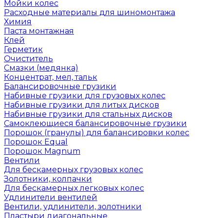
Мойки колес
Расходные материалы для шиномонтажа
Химия
Паста монтажная
Клей
Герметик
Очиститель
Смазки (медянка)
Концентрат, мел, тальк
Балансировочные грузики
Набивные грузики для грузовых колес
Набивные грузики для литых дисков
Набивные грузики для стальных дисков
Самоклеющиеся балансировочные грузики
Порошок (гранулы) для балансировки колес
Порошок Equal
Порошок Magnum
Вентили
Для бескамерных грузовых колес
Золотники, колпачки
Для бескамерных легковых колес
Удлинители вентилей
Вентили, удлинители, золотники
Пластыри диагональные