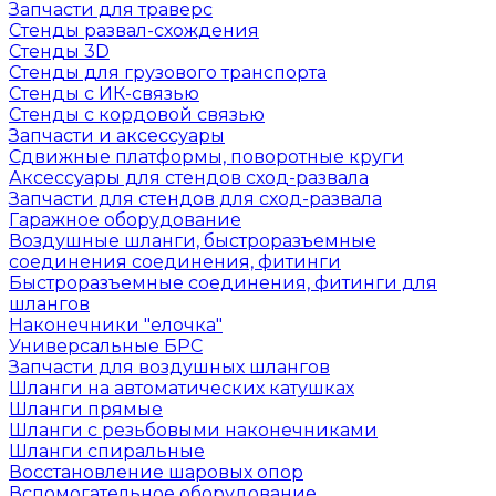
Запчасти для траверс
Стенды развал-схождения
Стенды 3D
Стенды для грузового транспорта
Стенды с ИК-связью
Стенды с кордовой связью
Запчасти и аксессуары
Сдвижные платформы, поворотные круги
Аксессуары для стендов сход-развала
Запчасти для стендов для сход-развала
Гаражное оборудование
Воздушные шланги, быстроразъемные
соединения соединения, фитинги
Быстроразъемные соединения, фитинги для
шлангов
Наконечники "елочка"
Универсальные БРС
Запчасти для воздушных шлангов
Шланги на автоматических катушках
Шланги прямые
Шланги с резьбовыми наконечниками
Шланги спиральные
Восстановление шаровых опор
Вспомогательное оборудование