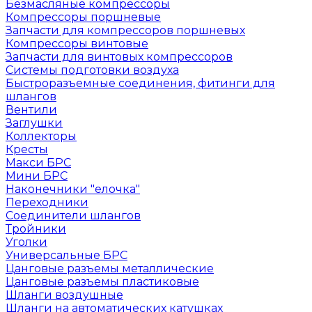
Безмасляные компрессоры
Компрессоры поршневые
Запчасти для компрессоров поршневых
Компрессоры винтовые
Запчасти для винтовых компрессоров
Системы подготовки воздуха
Быстроразъемные соединения, фитинги для
шлангов
Вентили
Заглушки
Коллекторы
Кресты
Макси БРС
Мини БРС
Наконечники "елочка"
Переходники
Соединители шлангов
Тройники
Уголки
Универсальные БРС
Цанговые разъемы металлические
Цанговые разъемы пластиковые
Шланги воздушные
Шланги на автоматических катушках