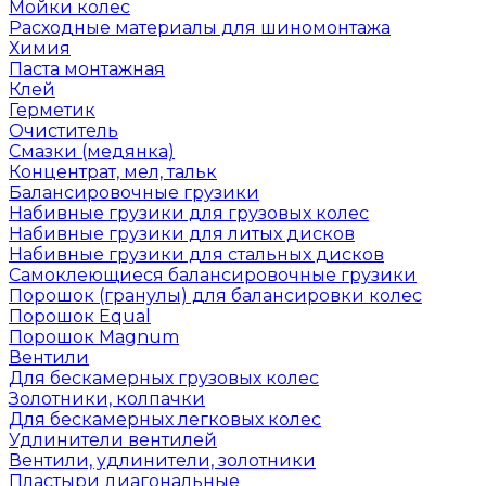
Мойки колес
Расходные материалы для шиномонтажа
Химия
Паста монтажная
Клей
Герметик
Очиститель
Смазки (медянка)
Концентрат, мел, тальк
Балансировочные грузики
Набивные грузики для грузовых колес
Набивные грузики для литых дисков
Набивные грузики для стальных дисков
Самоклеющиеся балансировочные грузики
Порошок (гранулы) для балансировки колес
Порошок Equal
Порошок Magnum
Вентили
Для бескамерных грузовых колес
Золотники, колпачки
Для бескамерных легковых колес
Удлинители вентилей
Вентили, удлинители, золотники
Пластыри диагональные