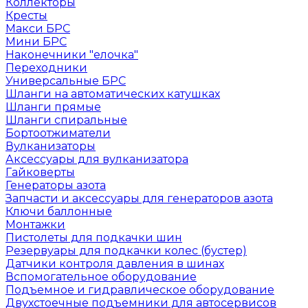
Коллекторы
Кресты
Макси БРС
Мини БРС
Наконечники "елочка"
Переходники
Универсальные БРС
Шланги на автоматических катушках
Шланги прямые
Шланги спиральные
Бортоотжиматели
Вулканизаторы
Аксессуары для вулканизатора
Гайковерты
Генераторы азота
Запчасти и аксессуары для генераторов азота
Ключи баллонные
Монтажки
Пистолеты для подкачки шин
Резервуары для подкачки колес (бустер)
Датчики контроля давления в шинах
Вспомогательное оборудование
Подъемное и гидравлическое оборудование
Двухстоечные подъемники для автосервисов