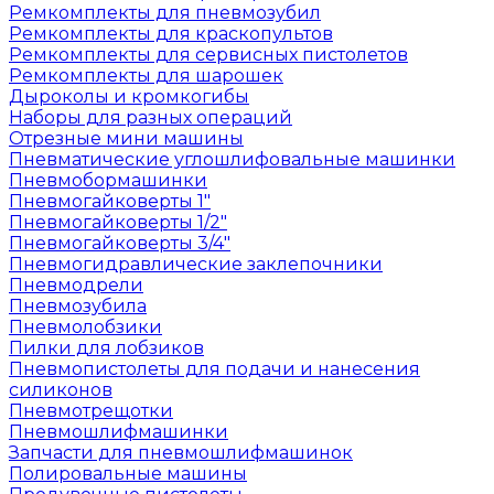
Ремкомплекты для пневмозубил
Ремкомплекты для краскопультов
Ремкомплекты для сервисных пистолетов
Ремкомплекты для шарошек
Дыроколы и кромкогибы
Наборы для разных операций
Отрезные мини машины
Пневматические углошлифовальные машинки
Пневмобормашинки
Пневмогайковерты 1"
Пневмогайковерты 1/2"
Пневмогайковерты 3/4"
Пневмогидравлические заклепочники
Пневмодрели
Пневмозубила
Пневмолобзики
Пилки для лобзиков
Пневмопистолеты для подачи и нанесения
силиконов
Пневмотрещотки
Пневмошлифмашинки
Запчасти для пневмошлифмашинок
Полировальные машины