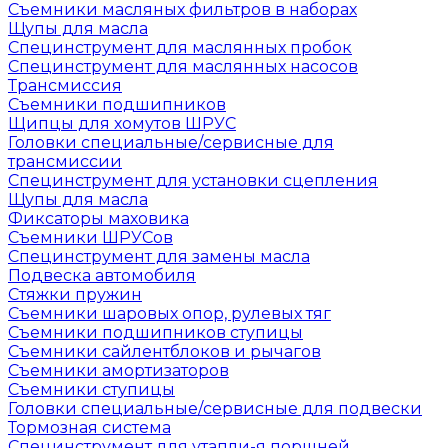
Съемники масляных фильтров в наборах
Щупы для масла
Специнструмент для маслянных пробок
Специнструмент для маслянных насосов
Трансмиссия
Съемники подшипников
Щипцы для хомутов ШРУС
Головки специальные/сервисные для
трансмиссии
Специнструмент для установки сцепления
Щупы для масла
Фиксаторы маховика
Съемники ШРУСов
Специнструмент для замены масла
Подвеска автомобиля
Стяжки пружин
Съемники шаровых опор, рулевых тяг
Съемники подшипников ступицы
Съемники сайлентблоков и рычагов
Съемники амортизаторов
Съемники ступицы
Головки специальные/сервисные для подвески
Тормозная система
Специнструмент для утапли-я поршней