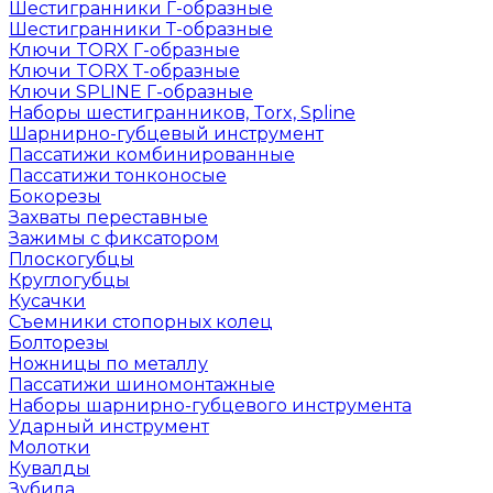
Шестигранники Г-образные
Шестигранники Т-образные
Ключи TORX Г-образные
Ключи TORX Т-образные
Ключи SPLINE Г-образные
Наборы шестигранников, Torx, Spline
Шарнирно-губцевый инструмент
Пассатижи комбинированные
Пассатижи тонконосые
Бокорезы
Захваты переставные
Зажимы с фиксатором
Плоскогубцы
Круглогубцы
Кусачки
Съемники стопорных колец
Болторезы
Ножницы по металлу
Пассатижи шиномонтажные
Наборы шарнирно-губцевого инструмента
Ударный инструмент
Молотки
Кувалды
Зубила