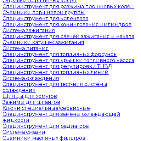
Оправки поршневых колец
Специнструмент для разжима поршневых колец
Съемники поршневой группы
Специнструмент для коленвала
Специнструмент для хонингования цилиндров
Система зажигания
Специнструмент для свечей зажигания и накала
Съемники катушек зажигания
Система питания
Специнструмент для топливных форсунок
Специнструмент для крышки топливного насоса
Специнструмент для регулировки ТНВД
Специнструмент для топливных линий
Система охлаждения
Специнструмент для тест-ния системы
охлаждения
Щипцы для хомутов
Зажимы для шлангов
Ключи специальные/сервисные
Специнструмент для замены охлаждающей
жидкости
Специнструмент для радиатора
Система смазки
Съемники масляных фильтров