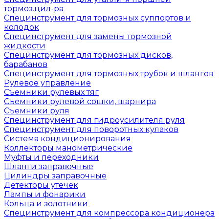
тормоз.цил-ра
Специнструмент для тормозных суппортов и
колодок
Специнструмент для замены тормозной
жидкости
Специнструмент для тормозных дисков,
барабанов
Специнструмент для тормозных трубок и шлангов
Рулевое управление
Съемники рулевых тяг
Съемники рулевой сошки, шарнира
Съемники руля
Специнструмент для гидроусилителя руля
Специнструмент для поворотных кулаков
Система кондиционирования
Коллекторы манометрические
Муфты и переходники
Шланги заправочные
Цилиндры заправочные
Детекторы утечек
Лампы и фонарики
Кольца и золотники
Специнструмент для компрессора кондиционера