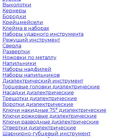
Выколотки
Кернеры
Бородки
Крейцмейсели
Клейма в наборах
Наборы ударного инструмента
Режущий инструмент
Сверла
Развертки
Ножовки по металлу
Напильники
Наборы надфилей
Наборы напильников
Диэлектрический инструмент
Торцевые головки диэлектрические
Насадки диэлектрические
Трещотки диэлектрические
Воротки диэлектрические
Ключи накидные 75° диэлектрические
Ключи рожковые диэлектрические
Ключи разводные диэлектрические
Отвертки диэлектрические
Шарнирно-губцевый инструмент