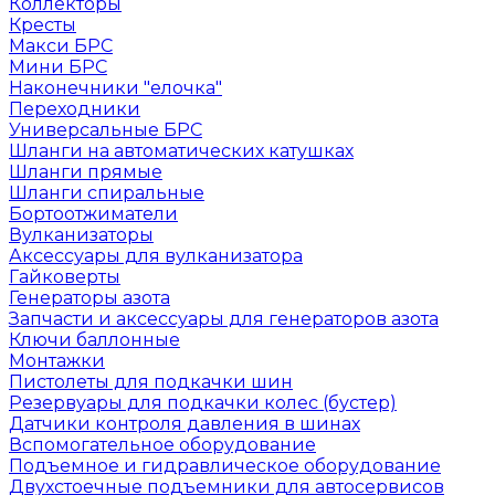
Коллекторы
Кресты
Макси БРС
Мини БРС
Наконечники "елочка"
Переходники
Универсальные БРС
Шланги на автоматических катушках
Шланги прямые
Шланги спиральные
Бортоотжиматели
Вулканизаторы
Аксессуары для вулканизатора
Гайковерты
Генераторы азота
Запчасти и аксессуары для генераторов азота
Ключи баллонные
Монтажки
Пистолеты для подкачки шин
Резервуары для подкачки колес (бустер)
Датчики контроля давления в шинах
Вспомогательное оборудование
Подъемное и гидравлическое оборудование
Двухстоечные подъемники для автосервисов