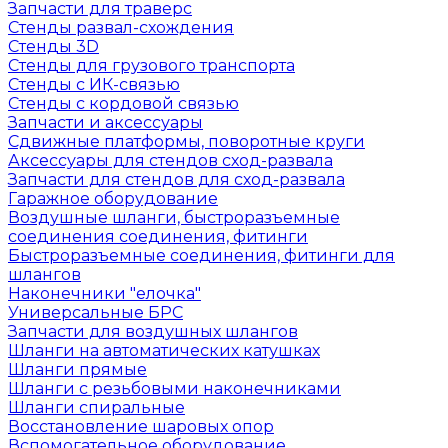
Запчасти для траверс
Стенды развал-схождения
Стенды 3D
Стенды для грузового транспорта
Стенды с ИК-связью
Стенды с кордовой связью
Запчасти и аксессуары
Сдвижные платформы, поворотные круги
Аксессуары для стендов сход-развала
Запчасти для стендов для сход-развала
Гаражное оборудование
Воздушные шланги, быстроразъемные
соединения соединения, фитинги
Быстроразъемные соединения, фитинги для
шлангов
Наконечники "елочка"
Универсальные БРС
Запчасти для воздушных шлангов
Шланги на автоматических катушках
Шланги прямые
Шланги с резьбовыми наконечниками
Шланги спиральные
Восстановление шаровых опор
Вспомогательное оборудование