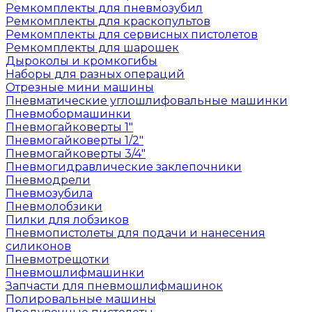
Ремкомплекты для пневмозубил
Ремкомплекты для краскопультов
Ремкомплекты для сервисных пистолетов
Ремкомплекты для шарошек
Дыроколы и кромкогибы
Наборы для разных операций
Отрезные мини машины
Пневматические углошлифовальные машинки
Пневмобормашинки
Пневмогайковерты 1"
Пневмогайковерты 1/2"
Пневмогайковерты 3/4"
Пневмогидравлические заклепочники
Пневмодрели
Пневмозубила
Пневмолобзики
Пилки для лобзиков
Пневмопистолеты для подачи и нанесения
силиконов
Пневмотрещотки
Пневмошлифмашинки
Запчасти для пневмошлифмашинок
Полировальные машины