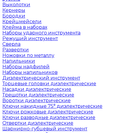
Выколотки
Кернеры
Бородки
Крейцмейсели
Клейма в наборах
Наборы ударного инструмента
Режущий инструмент
Сверла
Развертки
Ножовки по металлу
Напильники
Наборы надфилей
Наборы напильников
Диэлектрический инструмент
Торцевые головки диэлектрические
Насадки диэлектрические
Трещотки диэлектрические
Воротки диэлектрические
Ключи накидные 75° диэлектрические
Ключи рожковые диэлектрические
Ключи разводные диэлектрические
Отвертки диэлектрические
Шарнирно-губцевый инструмент