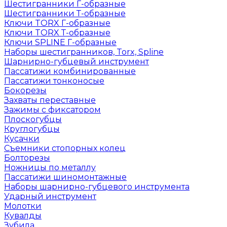
Шестигранники Г-образные
Шестигранники Т-образные
Ключи TORX Г-образные
Ключи TORX Т-образные
Ключи SPLINE Г-образные
Наборы шестигранников, Torx, Spline
Шарнирно-губцевый инструмент
Пассатижи комбинированные
Пассатижи тонконосые
Бокорезы
Захваты переставные
Зажимы с фиксатором
Плоскогубцы
Круглогубцы
Кусачки
Съемники стопорных колец
Болторезы
Ножницы по металлу
Пассатижи шиномонтажные
Наборы шарнирно-губцевого инструмента
Ударный инструмент
Молотки
Кувалды
Зубила