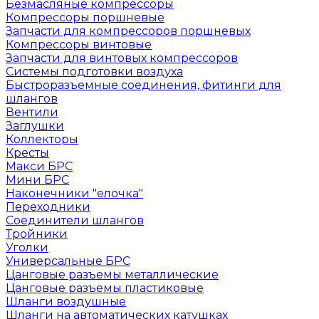
Безмасляные компрессоры
Компрессоры поршневые
Запчасти для компрессоров поршневых
Компрессоры винтовые
Запчасти для винтовых компрессоров
Системы подготовки воздуха
Быстроразъемные соединения, фитинги для
шлангов
Вентили
Заглушки
Коллекторы
Кресты
Макси БРС
Мини БРС
Наконечники "елочка"
Переходники
Соединители шлангов
Тройники
Уголки
Универсальные БРС
Цанговые разъемы металлические
Цанговые разъемы пластиковые
Шланги воздушные
Шланги на автоматических катушках