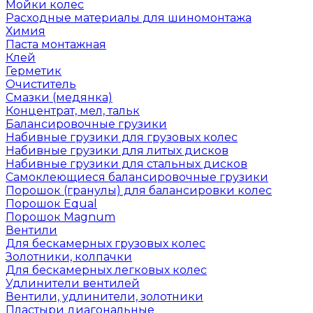
Мойки колес
Расходные материалы для шиномонтажа
Химия
Паста монтажная
Клей
Герметик
Очиститель
Смазки (медянка)
Концентрат, мел, тальк
Балансировочные грузики
Набивные грузики для грузовых колес
Набивные грузики для литых дисков
Набивные грузики для стальных дисков
Самоклеющиеся балансировочные грузики
Порошок (гранулы) для балансировки колес
Порошок Equal
Порошок Magnum
Вентили
Для бескамерных грузовых колес
Золотники, колпачки
Для бескамерных легковых колес
Удлинители вентилей
Вентили, удлинители, золотники
Пластыри диагональные