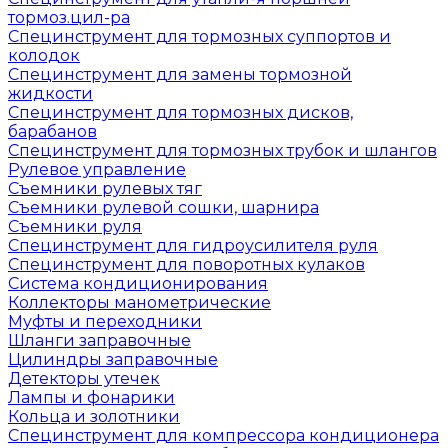
тормоз.цил-ра
Специнструмент для тормозных суппортов и
колодок
Специнструмент для замены тормозной
жидкости
Специнструмент для тормозных дисков,
барабанов
Специнструмент для тормозных трубок и шлангов
Рулевое управление
Съемники рулевых тяг
Съемники рулевой сошки, шарнира
Съемники руля
Специнструмент для гидроусилителя руля
Специнструмент для поворотных кулаков
Система кондиционирования
Коллекторы манометрические
Муфты и переходники
Шланги заправочные
Цилиндры заправочные
Детекторы утечек
Лампы и фонарики
Кольца и золотники
Специнструмент для компрессора кондиционера