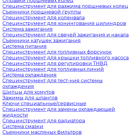
Оправки поршневых колец
Специнструмент для разжима поршневых колец
Съемники поршневой группы
Специнструмент для коленвала
Специнструмент для хонингования цилиндров
Система зажигания
Специнструмент для свечей зажигания и накала
Съемники катушек зажигания
Система питания
Специнструмент для топливных форсунок
Специнструмент для крышки топливного насоса
Специнструмент для регулировки ТНВД
Специнструмент для топливных линий
Система охлаждения
Специнструмент для тест-ния системы
охлаждения
Щипцы для хомутов
Зажимы для шлангов
Ключи специальные/сервисные
Специнструмент для замены охлаждающей
жидкости
Специнструмент для радиатора
Система смазки
Съемники масляных фильтров