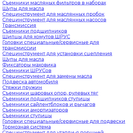
Съемники масляных фильтров в наборах
Щупы для масла
Специнструмент для маслянных пробок
Специнструмент для маслянных насосов
Трансмиссия
Съемники подшипников
Щипцы для хомутов ШРУС
Головки специальные/сервисные для
трансмиссии
Специнструмент для установки сцепления
Щупы для масла
Фиксаторы маховика
Съемники ШРУСов
Специнструмент для замены масла
Подвеска автомобиля
Стяжки пружин
Съемники шаровых опор, рулевых тяг
Съемники подшипников ступицы
Съемники сайлентблоков и рычагов
Съемники амортизаторов
Съемники ступицы
Головки специальные/сервисные для подвески
Тормозная система
Специнструмент для утапли-я поршней