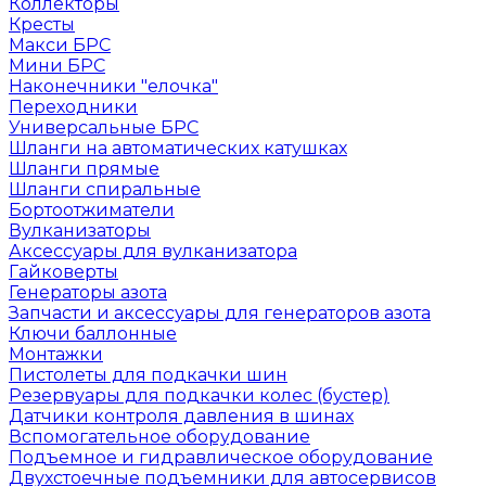
Коллекторы
Кресты
Макси БРС
Мини БРС
Наконечники "елочка"
Переходники
Универсальные БРС
Шланги на автоматических катушках
Шланги прямые
Шланги спиральные
Бортоотжиматели
Вулканизаторы
Аксессуары для вулканизатора
Гайковерты
Генераторы азота
Запчасти и аксессуары для генераторов азота
Ключи баллонные
Монтажки
Пистолеты для подкачки шин
Резервуары для подкачки колес (бустер)
Датчики контроля давления в шинах
Вспомогательное оборудование
Подъемное и гидравлическое оборудование
Двухстоечные подъемники для автосервисов