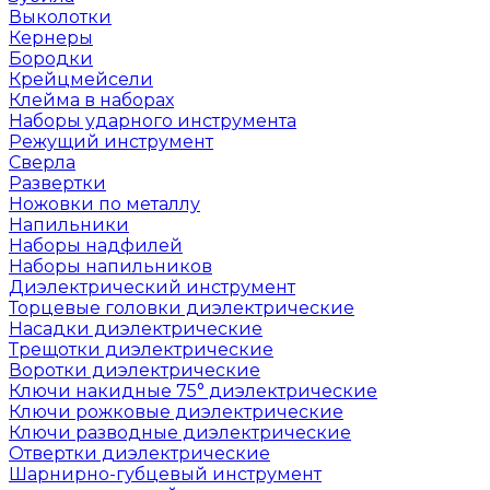
Выколотки
Кернеры
Бородки
Крейцмейсели
Клейма в наборах
Наборы ударного инструмента
Режущий инструмент
Сверла
Развертки
Ножовки по металлу
Напильники
Наборы надфилей
Наборы напильников
Диэлектрический инструмент
Торцевые головки диэлектрические
Насадки диэлектрические
Трещотки диэлектрические
Воротки диэлектрические
Ключи накидные 75° диэлектрические
Ключи рожковые диэлектрические
Ключи разводные диэлектрические
Отвертки диэлектрические
Шарнирно-губцевый инструмент