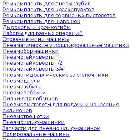
Ремкомплекты для пневмозубил
Ремкомплекты для краскопультов
Ремкомплекты для сервисных пистолетов
Ремкомплекты для шарошек
Дыроколы и кромкогибы
Наборы для разных операций
Отрезные мини машины
Пневматические углошлифовальные машинки
Пневмобормашинки
Пневмогайковерты 1"
Пневмогайковерты 1/2"
Пневмогайковерты 3/4"
Пневмогидравлические заклепочники
Пневмодрели
Пневмозубила
Пневмолобзики
Пилки для лобзиков
Пневмопистолеты для подачи и нанесения
силиконов
Пневмотрещотки
Пневмошлифмашинки
Запчасти для пневмошлифмашинок
Полировальные машины