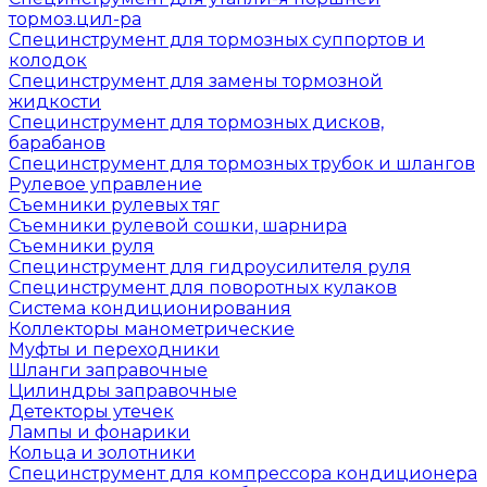
тормоз.цил-ра
Специнструмент для тормозных суппортов и
колодок
Специнструмент для замены тормозной
жидкости
Специнструмент для тормозных дисков,
барабанов
Специнструмент для тормозных трубок и шлангов
Рулевое управление
Съемники рулевых тяг
Съемники рулевой сошки, шарнира
Съемники руля
Специнструмент для гидроусилителя руля
Специнструмент для поворотных кулаков
Система кондиционирования
Коллекторы манометрические
Муфты и переходники
Шланги заправочные
Цилиндры заправочные
Детекторы утечек
Лампы и фонарики
Кольца и золотники
Специнструмент для компрессора кондиционера