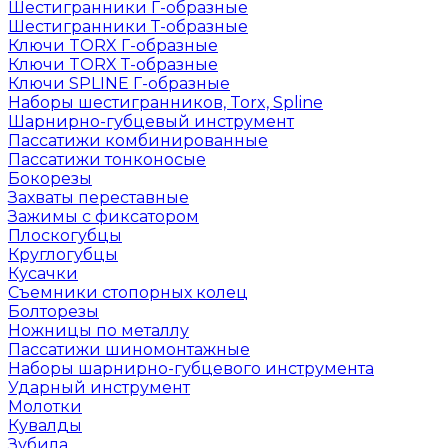
Шестигранники Г-образные
Шестигранники Т-образные
Ключи TORX Г-образные
Ключи TORX Т-образные
Ключи SPLINE Г-образные
Наборы шестигранников, Torx, Spline
Шарнирно-губцевый инструмент
Пассатижи комбинированные
Пассатижи тонконосые
Бокорезы
Захваты переставные
Зажимы с фиксатором
Плоскогубцы
Круглогубцы
Кусачки
Съемники стопорных колец
Болторезы
Ножницы по металлу
Пассатижи шиномонтажные
Наборы шарнирно-губцевого инструмента
Ударный инструмент
Молотки
Кувалды
Зубила