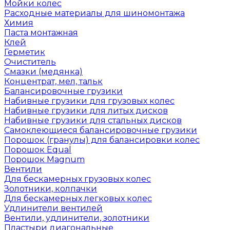
Мойки колес
Расходные материалы для шиномонтажа
Химия
Паста монтажная
Клей
Герметик
Очиститель
Смазки (медянка)
Концентрат, мел, тальк
Балансировочные грузики
Набивные грузики для грузовых колес
Набивные грузики для литых дисков
Набивные грузики для стальных дисков
Самоклеющиеся балансировочные грузики
Порошок (гранулы) для балансировки колес
Порошок Equal
Порошок Magnum
Вентили
Для бескамерных грузовых колес
Золотники, колпачки
Для бескамерных легковых колес
Удлинители вентилей
Вентили, удлинители, золотники
Пластыри диагональные