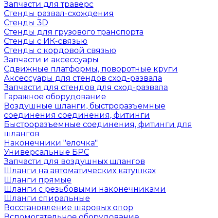
Запчасти для траверс
Стенды развал-схождения
Стенды 3D
Стенды для грузового транспорта
Стенды с ИК-связью
Стенды с кордовой связью
Запчасти и аксессуары
Сдвижные платформы, поворотные круги
Аксессуары для стендов сход-развала
Запчасти для стендов для сход-развала
Гаражное оборудование
Воздушные шланги, быстроразъемные
соединения соединения, фитинги
Быстроразъемные соединения, фитинги для
шлангов
Наконечники "елочка"
Универсальные БРС
Запчасти для воздушных шлангов
Шланги на автоматических катушках
Шланги прямые
Шланги с резьбовыми наконечниками
Шланги спиральные
Восстановление шаровых опор
Вспомогательное оборудование