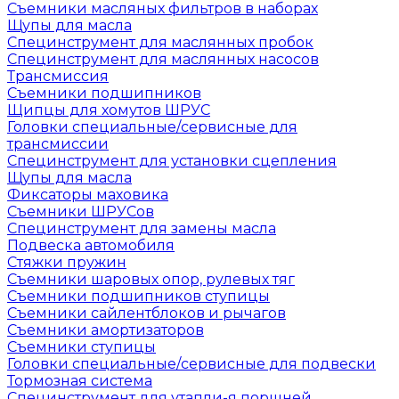
Съемники масляных фильтров в наборах
Щупы для масла
Специнструмент для маслянных пробок
Специнструмент для маслянных насосов
Трансмиссия
Съемники подшипников
Щипцы для хомутов ШРУС
Головки специальные/сервисные для
трансмиссии
Специнструмент для установки сцепления
Щупы для масла
Фиксаторы маховика
Съемники ШРУСов
Специнструмент для замены масла
Подвеска автомобиля
Стяжки пружин
Съемники шаровых опор, рулевых тяг
Съемники подшипников ступицы
Съемники сайлентблоков и рычагов
Съемники амортизаторов
Съемники ступицы
Головки специальные/сервисные для подвески
Тормозная система
Специнструмент для утапли-я поршней