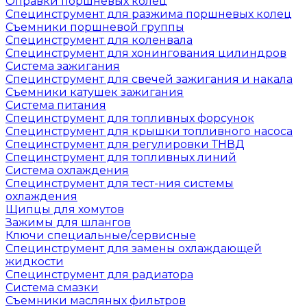
Оправки поршневых колец
Специнструмент для разжима поршневых колец
Съемники поршневой группы
Специнструмент для коленвала
Специнструмент для хонингования цилиндров
Система зажигания
Специнструмент для свечей зажигания и накала
Съемники катушек зажигания
Система питания
Специнструмент для топливных форсунок
Специнструмент для крышки топливного насоса
Специнструмент для регулировки ТНВД
Специнструмент для топливных линий
Система охлаждения
Специнструмент для тест-ния системы
охлаждения
Щипцы для хомутов
Зажимы для шлангов
Ключи специальные/сервисные
Специнструмент для замены охлаждающей
жидкости
Специнструмент для радиатора
Система смазки
Съемники масляных фильтров