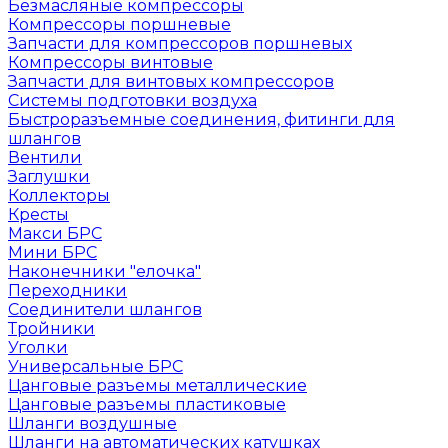
Безмасляные компрессоры
Компрессоры поршневые
Запчасти для компрессоров поршневых
Компрессоры винтовые
Запчасти для винтовых компрессоров
Системы подготовки воздуха
Быстроразъемные соединения, фитинги для
шлангов
Вентили
Заглушки
Коллекторы
Кресты
Макси БРС
Мини БРС
Наконечники "елочка"
Переходники
Соединители шлангов
Тройники
Уголки
Универсальные БРС
Цанговые разъемы металлические
Цанговые разъемы пластиковые
Шланги воздушные
Шланги на автоматических катушках