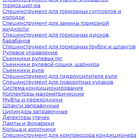
тормоз.цил-ра
Специнструмент для тормозных суппортов и
колодок
Специнструмент для замены тормозной
жидкости
Специнструмент для тормозных дисков,
барабанов
Специнструмент для тормозных трубок и шлангов
Рулевое управление
Съемники рулевых тяг
Съемники рулевой сошки, шарнира
Съемники руля
Специнструмент для гидроусилителя руля
Специнструмент для поворотных кулаков
Система кондиционирования
Коллекторы манометрические
Муфты и переходники
Шланги заправочные
Цилиндры заправочные
Детекторы утечек
Лампы и фонарики
Кольца и золотники
Специнструмент для компрессора кондиционера