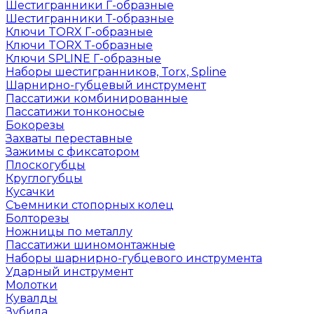
Шестигранники Г-образные
Шестигранники Т-образные
Ключи TORX Г-образные
Ключи TORX Т-образные
Ключи SPLINE Г-образные
Наборы шестигранников, Torx, Spline
Шарнирно-губцевый инструмент
Пассатижи комбинированные
Пассатижи тонконосые
Бокорезы
Захваты переставные
Зажимы с фиксатором
Плоскогубцы
Круглогубцы
Кусачки
Съемники стопорных колец
Болторезы
Ножницы по металлу
Пассатижи шиномонтажные
Наборы шарнирно-губцевого инструмента
Ударный инструмент
Молотки
Кувалды
Зубила