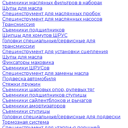
Съемники масляных фильтров в наборах
Щупы для масла
Специнструмент для маслянных пробок
Специнструмент для маслянных насосов
Трансмиссия
Съемники подшипников
Щипцы для хомутов ШРУС
Головки специальные/сервисные для
трансмиссии
Специнструмент для установки сцепления
Щупы для масла
Фиксаторы маховика
Съемники ШРУСов
Специнструмент для замены масла
Подвеска автомобиля
Стяжки пружин
Съемники шаровых опор, рулевых тяг
Съемники подшипников ступицы
Съемники сайлентблоков и рычагов
Съемники амортизаторов
Съемники ступицы
Головки специальные/сервисные для подвески
Тормозная система
Специнструмент для утапли-я поршней