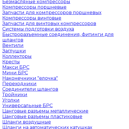
Безмасляные компрессоры
Компрессоры поршневые
Запчасти для компрессоров поршневых
Компрессоры винтовые
Запчасти для винтовых компрессоров
Системы подготовки воздуха
Быстроразъемные соединения, фитинги для
шлангов
Вентили
Заглушки
Коллекторы
Кресты
Макси БРС
Мини БРС
Наконечники "елочка"
Переходники
Соединители шлангов
Тройники
Уголки
Универсальные БРС
Цанговые разъемы металлические
Цанговые разъемы пластиковые
Шланги воздушные
Шланги на автоматических катушках