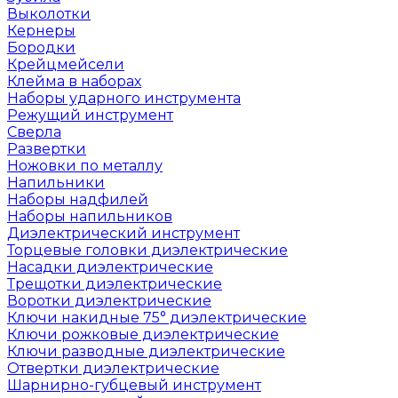
Выколотки
Кернеры
Бородки
Крейцмейсели
Клейма в наборах
Наборы ударного инструмента
Режущий инструмент
Сверла
Развертки
Ножовки по металлу
Напильники
Наборы надфилей
Наборы напильников
Диэлектрический инструмент
Торцевые головки диэлектрические
Насадки диэлектрические
Трещотки диэлектрические
Воротки диэлектрические
Ключи накидные 75° диэлектрические
Ключи рожковые диэлектрические
Ключи разводные диэлектрические
Отвертки диэлектрические
Шарнирно-губцевый инструмент