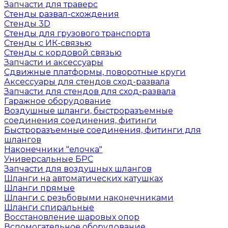
Запчасти для траверс
Стенды развал-схождения
Стенды 3D
Стенды для грузового транспорта
Стенды с ИК-связью
Стенды с кордовой связью
Запчасти и аксессуары
Сдвижные платформы, поворотные круги
Аксессуары для стендов сход-развала
Запчасти для стендов для сход-развала
Гаражное оборудование
Воздушные шланги, быстроразъемные
соединения соединения, фитинги
Быстроразъемные соединения, фитинги для
шлангов
Наконечники "елочка"
Универсальные БРС
Запчасти для воздушных шлангов
Шланги на автоматических катушках
Шланги прямые
Шланги с резьбовыми наконечниками
Шланги спиральные
Восстановление шаровых опор
Вспомогательное оборудование