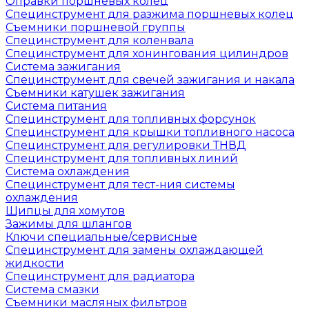
Оправки поршневых колец
Специнструмент для разжима поршневых колец
Съемники поршневой группы
Специнструмент для коленвала
Специнструмент для хонингования цилиндров
Система зажигания
Специнструмент для свечей зажигания и накала
Съемники катушек зажигания
Система питания
Специнструмент для топливных форсунок
Специнструмент для крышки топливного насоса
Специнструмент для регулировки ТНВД
Специнструмент для топливных линий
Система охлаждения
Специнструмент для тест-ния системы
охлаждения
Щипцы для хомутов
Зажимы для шлангов
Ключи специальные/сервисные
Специнструмент для замены охлаждающей
жидкости
Специнструмент для радиатора
Система смазки
Съемники масляных фильтров