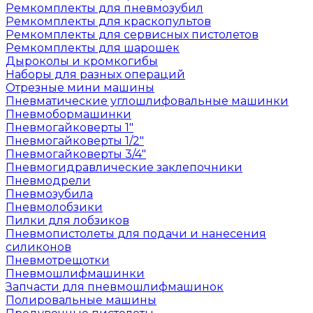
Ремкомплекты для пневмозубил
Ремкомплекты для краскопультов
Ремкомплекты для сервисных пистолетов
Ремкомплекты для шарошек
Дыроколы и кромкогибы
Наборы для разных операций
Отрезные мини машины
Пневматические углошлифовальные машинки
Пневмобормашинки
Пневмогайковерты 1"
Пневмогайковерты 1/2"
Пневмогайковерты 3/4"
Пневмогидравлические заклепочники
Пневмодрели
Пневмозубила
Пневмолобзики
Пилки для лобзиков
Пневмопистолеты для подачи и нанесения
силиконов
Пневмотрещотки
Пневмошлифмашинки
Запчасти для пневмошлифмашинок
Полировальные машины