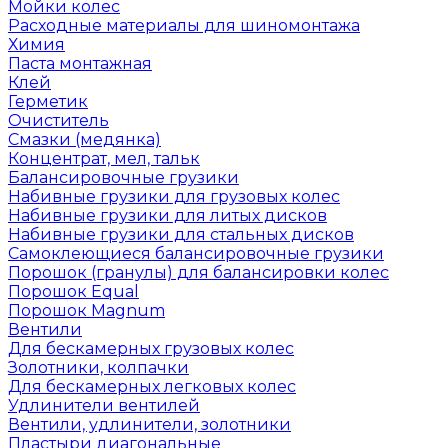
Мойки колес
Расходные материалы для шиномонтажа
Химия
Паста монтажная
Клей
Герметик
Очиститель
Смазки (медянка)
Концентрат, мел, тальк
Балансировочные грузики
Набивные грузики для грузовых колес
Набивные грузики для литых дисков
Набивные грузики для стальных дисков
Самоклеющиеся балансировочные грузики
Порошок (гранулы) для балансировки колес
Порошок Equal
Порошок Magnum
Вентили
Для бескамерных грузовых колес
Золотники, колпачки
Для бескамерных легковых колес
Удлинители вентилей
Вентили, удлинители, золотники
Пластыри диагональные