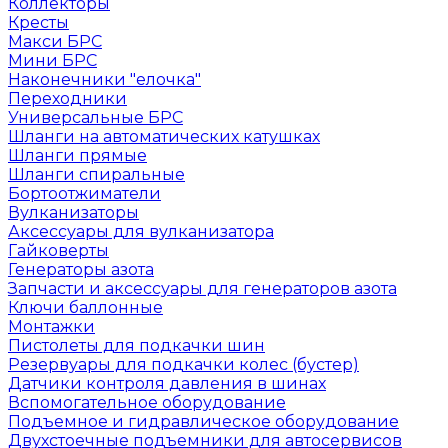
Коллекторы
Кресты
Макси БРС
Мини БРС
Наконечники "елочка"
Переходники
Универсальные БРС
Шланги на автоматических катушках
Шланги прямые
Шланги спиральные
Бортоотжиматели
Вулканизаторы
Аксессуары для вулканизатора
Гайковерты
Генераторы азота
Запчасти и аксессуары для генераторов азота
Ключи баллонные
Монтажки
Пистолеты для подкачки шин
Резервуары для подкачки колес (бустер)
Датчики контроля давления в шинах
Вспомогательное оборудование
Подъемное и гидравлическое оборудование
Двухстоечные подъемники для автосервисов