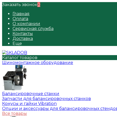
Заказать звонок
0
Главная
Оплата
О компании
Сервисная служба
Контакты
Доставка
Еще
Каталог товаров
Шиномонтажное оборудование
Балансировочные станки
Запчасти для балансировочных станков
Конусы и гайки Vibration
Опции и аксессуары для балансировочных стендо
Все товары