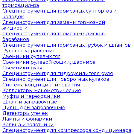
тормоз.цил-ра
Специнструмент для тормозных суппортов и
колодок
Специнструмент для замены тормозной
жидкости
Специнструмент для тормозных дисков,
барабанов
Специнструмент для тормозных трубок и шлангов
Рулевое управление
Съемники рулевых тяг
Съемники рулевой сошки, шарнира
Съемники руля
Специнструмент для гидроусилителя руля
Специнструмент для поворотных кулаков
Система кондиционирования
Коллекторы манометрические
Муфты и переходники
Шланги заправочные
Цилиндры заправочные
Детекторы утечек
Лампы и фонарики
Кольца и золотники
Специнструмент для компрессора кондиционера