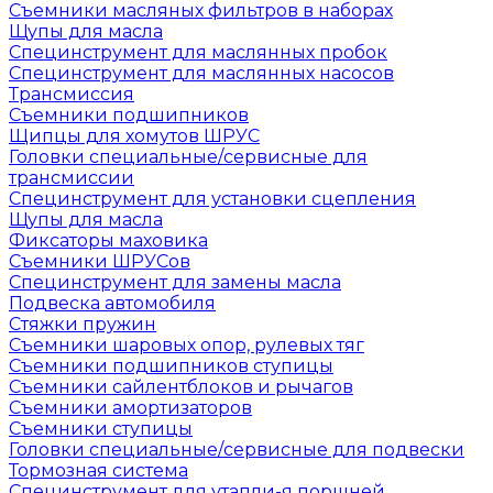
Съемники масляных фильтров в наборах
Щупы для масла
Специнструмент для маслянных пробок
Специнструмент для маслянных насосов
Трансмиссия
Съемники подшипников
Щипцы для хомутов ШРУС
Головки специальные/сервисные для
трансмиссии
Специнструмент для установки сцепления
Щупы для масла
Фиксаторы маховика
Съемники ШРУСов
Специнструмент для замены масла
Подвеска автомобиля
Стяжки пружин
Съемники шаровых опор, рулевых тяг
Съемники подшипников ступицы
Съемники сайлентблоков и рычагов
Съемники амортизаторов
Съемники ступицы
Головки специальные/сервисные для подвески
Тормозная система
Специнструмент для утапли-я поршней