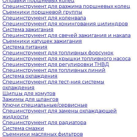
Оправки поршневых колец
Специнструмент для разжима поршневых колец
Съемники поршневой группы
Специнструмент для коленвала
Специнструмент для хонингования цилиндров
Система зажигания
Специнструмент для свечей зажигания и накала
Съемники катушек зажигания
Система питания
Специнструмент для топливных форсунок
Специнструмент для крышки топливного насоса
Специнструмент для регулировки ТНВД
Специнструмент для топливных линий
Система охлаждения
Специнструмент для тест-ния системы
охлаждения
Щипцы для хомутов
Зажимы для шлангов
Ключи специальные/сервисные
Специнструмент для замены охлаждающей
жидкости
Специнструмент для радиатора
Система смазки
Съемники масляных фильтров