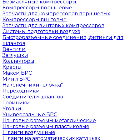
Безмасляные компрессоры
Компрессоры поршневые
Запчасти для компрессоров поршневых
Компрессоры винтовые
Запчасти для винтовых компрессоров
Системы подготовки воздуха
Быстроразъемные соединения, фитинги для
шлангов
Вентили
Заглушки
Коллекторы
Кресты
Макси БРС
Мини БРС
Наконечники "елочка"
Переходники
Соединители шлангов
Тройники
Уголки
Универсальные БРС
Цанговые разъемы металлические
Цанговые разъемы пластиковые
Шланги воздушные
Шланги на автоматических катушках