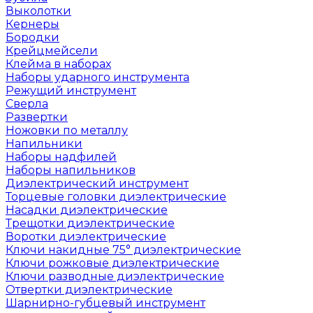
Выколотки
Кернеры
Бородки
Крейцмейсели
Клейма в наборах
Наборы ударного инструмента
Режущий инструмент
Сверла
Развертки
Ножовки по металлу
Напильники
Наборы надфилей
Наборы напильников
Диэлектрический инструмент
Торцевые головки диэлектрические
Насадки диэлектрические
Трещотки диэлектрические
Воротки диэлектрические
Ключи накидные 75° диэлектрические
Ключи рожковые диэлектрические
Ключи разводные диэлектрические
Отвертки диэлектрические
Шарнирно-губцевый инструмент