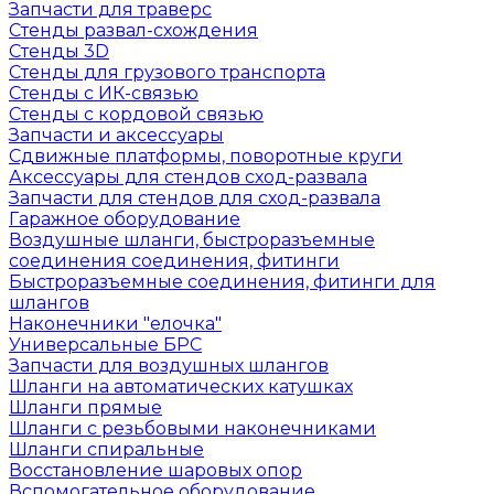
Запчасти для траверс
Стенды развал-схождения
Стенды 3D
Стенды для грузового транспорта
Стенды с ИК-связью
Стенды с кордовой связью
Запчасти и аксессуары
Сдвижные платформы, поворотные круги
Аксессуары для стендов сход-развала
Запчасти для стендов для сход-развала
Гаражное оборудование
Воздушные шланги, быстроразъемные
соединения соединения, фитинги
Быстроразъемные соединения, фитинги для
шлангов
Наконечники "елочка"
Универсальные БРС
Запчасти для воздушных шлангов
Шланги на автоматических катушках
Шланги прямые
Шланги с резьбовыми наконечниками
Шланги спиральные
Восстановление шаровых опор
Вспомогательное оборудование