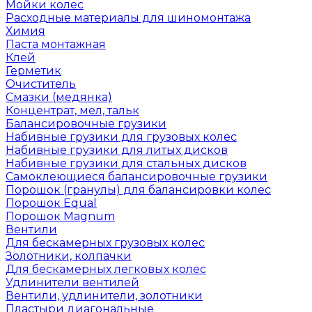
Мойки колес
Расходные материалы для шиномонтажа
Химия
Паста монтажная
Клей
Герметик
Очиститель
Смазки (медянка)
Концентрат, мел, тальк
Балансировочные грузики
Набивные грузики для грузовых колес
Набивные грузики для литых дисков
Набивные грузики для стальных дисков
Самоклеющиеся балансировочные грузики
Порошок (гранулы) для балансировки колес
Порошок Equal
Порошок Magnum
Вентили
Для бескамерных грузовых колес
Золотники, колпачки
Для бескамерных легковых колес
Удлинители вентилей
Вентили, удлинители, золотники
Пластыри диагональные