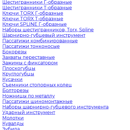
Шестигранники Г-образные
Шестигранники Т-образные
Ключи TORX Г-образные
Ключи TORX Т-образные
Ключи SPLINE Г-образные
Наборы шестигранников, Torx, Spline
Шарнирно-губцевый инструмент
Пассатижи комбинированные
Пассатижи тонконосые
Бокорезы
Захваты переставные
Зажимы с фиксатором
Плоскогубцы
Круглогубцы
Кусачки
Съемники стопорных колец
Болторезы
Ножницы по металлу
Пассатижи шиномонтажные
Наборы шарнирно-губцевого инструмента
Ударный инструмент
Молотки
Кувалды
Зубила