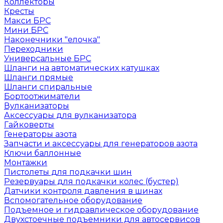
Коллекторы
Кресты
Макси БРС
Мини БРС
Наконечники "елочка"
Переходники
Универсальные БРС
Шланги на автоматических катушках
Шланги прямые
Шланги спиральные
Бортоотжиматели
Вулканизаторы
Аксессуары для вулканизатора
Гайковерты
Генераторы азота
Запчасти и аксессуары для генераторов азота
Ключи баллонные
Монтажки
Пистолеты для подкачки шин
Резервуары для подкачки колес (бустер)
Датчики контроля давления в шинах
Вспомогательное оборудование
Подъемное и гидравлическое оборудование
Двухстоечные подъемники для автосервисов