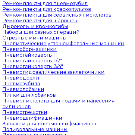
Ремкомплекты для пневмозубил
Ремкомплекты для краскопультов
Ремкомплекты для сервисных пистолетов
Ремкомплекты для шарошек
Дыроколы и кромкогибы
Наборы для разных операций
Отрезные мини машины
Пневматические углошлифовальные машинки
Пневмобормашинки
Пневмогайковерты 1"
Пневмогайковерты 1/2"
Пневмогайковерты 3/4"
Пневмогидравлические заклепочники
Пневмодрели
Пневмозубила
Пневмолобзики
Пилки для лобзиков
Пневмопистолеты для подачи и нанесения
силиконов
Пневмотрещотки
Пневмошлифмашинки
Запчасти для пневмошлифмашинок
Полировальные машины