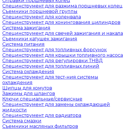
Оправки поршневых колец
Специнструмент для разжима поршневых колец
Съемники поршневой группы
Специнструмент для коленвала
Специнструмент для хонингования цилиндров
Система зажигания
Специнструмент для свечей зажигания и накала
Съемники катушек зажигания
Система питания
Специнструмент для топливных форсунок
Специнструмент для крышки топливного насоса
Специнструмент для регулировки ТНВД
Специнструмент для топливных линий
Система охлаждения
Специнструмент для тест-ния системы
охлаждения
Щипцы для хомутов
Зажимы для шлангов
Ключи специальные/сервисные
Специнструмент для замены охлаждающей
жидкости
Специнструмент для радиатора
Система смазки
Съемники масляных фильтров