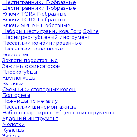
Шестигранники Г-образные
Шестигранники Т-образные
Ключи TORX Г-образные
Ключи TORX Т-образные
Ключи SPLINE Г-образные
Наборы шестигранников, Torx, Spline
Шарнирно-губцевый инструмент
Пассатижи комбинированные
Пассатижи тонконосые
Бокорезы
Захваты переставные
Зажимы с фиксатором
Плоскогубцы
Круглогубцы
Кусачки
Съемники стопорных колец
Болторезы
Ножницы по металлу
Пассатижи шиномонтажные
Наборы шарнирно-губцевого инструмента
Ударный инструмент
Молотки
Кувалды
Зубила