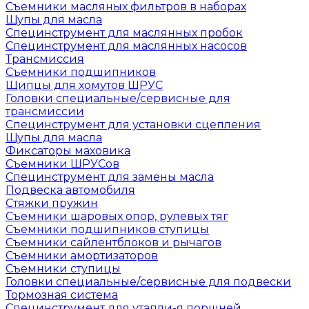
Съемники масляных фильтров в наборах
Щупы для масла
Специнструмент для маслянных пробок
Специнструмент для маслянных насосов
Трансмиссия
Съемники подшипников
Щипцы для хомутов ШРУС
Головки специальные/сервисные для
трансмиссии
Специнструмент для установки сцепления
Щупы для масла
Фиксаторы маховика
Съемники ШРУСов
Специнструмент для замены масла
Подвеска автомобиля
Стяжки пружин
Съемники шаровых опор, рулевых тяг
Съемники подшипников ступицы
Съемники сайлентблоков и рычагов
Съемники амортизаторов
Съемники ступицы
Головки специальные/сервисные для подвески
Тормозная система
Специнструмент для утапли-я поршней