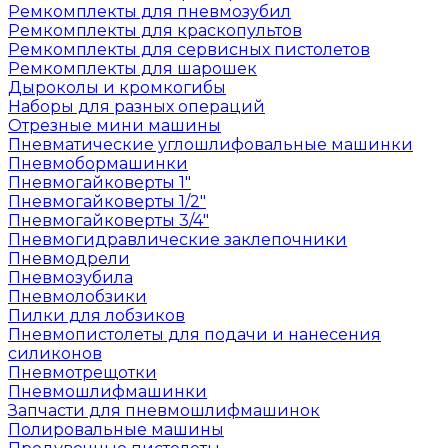
Ремкомплекты для пневмозубил
Ремкомплекты для краскопультов
Ремкомплекты для сервисных пистолетов
Ремкомплекты для шарошек
Дыроколы и кромкогибы
Наборы для разных операций
Отрезные мини машины
Пневматические углошлифовальные машинки
Пневмобормашинки
Пневмогайковерты 1"
Пневмогайковерты 1/2"
Пневмогайковерты 3/4"
Пневмогидравлические заклепочники
Пневмодрели
Пневмозубила
Пневмолобзики
Пилки для лобзиков
Пневмопистолеты для подачи и нанесения
силиконов
Пневмотрещотки
Пневмошлифмашинки
Запчасти для пневмошлифмашинок
Полировальные машины