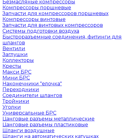
Безмасляные компрессоры
Компрессоры поршневые
Запчасти для компрессоров поршневых
Компрессоры винтовые
Запчасти для винтовых компрессоров
Системы подготовки воздуха
Быстроразъемные соединения, фитинги для
шлангов
Вентили
Заглушки
Коллекторы
Кресты
Макси БРС
Мини БРС
Наконечники "елочка"
Переходники
Соединители шлангов
Тройники
Уголки
Универсальные БРС
Цанговые разъемы металлические
Цанговые разъемы пластиковые
Шланги воздушные
Шланги на автоматических катушках