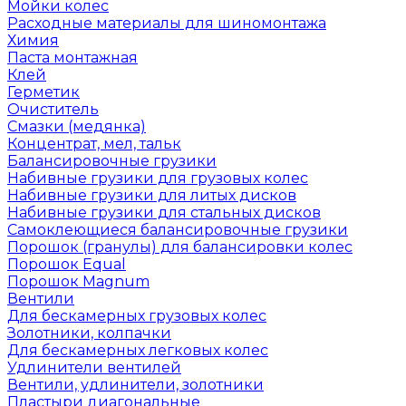
Мойки колес
Расходные материалы для шиномонтажа
Химия
Паста монтажная
Клей
Герметик
Очиститель
Смазки (медянка)
Концентрат, мел, тальк
Балансировочные грузики
Набивные грузики для грузовых колес
Набивные грузики для литых дисков
Набивные грузики для стальных дисков
Самоклеющиеся балансировочные грузики
Порошок (гранулы) для балансировки колес
Порошок Equal
Порошок Magnum
Вентили
Для бескамерных грузовых колес
Золотники, колпачки
Для бескамерных легковых колес
Удлинители вентилей
Вентили, удлинители, золотники
Пластыри диагональные