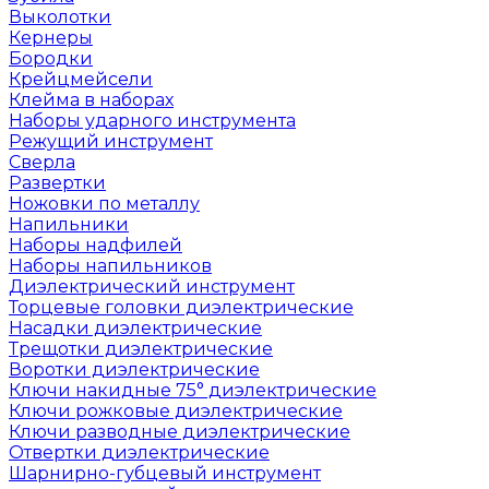
Выколотки
Кернеры
Бородки
Крейцмейсели
Клейма в наборах
Наборы ударного инструмента
Режущий инструмент
Сверла
Развертки
Ножовки по металлу
Напильники
Наборы надфилей
Наборы напильников
Диэлектрический инструмент
Торцевые головки диэлектрические
Насадки диэлектрические
Трещотки диэлектрические
Воротки диэлектрические
Ключи накидные 75° диэлектрические
Ключи рожковые диэлектрические
Ключи разводные диэлектрические
Отвертки диэлектрические
Шарнирно-губцевый инструмент