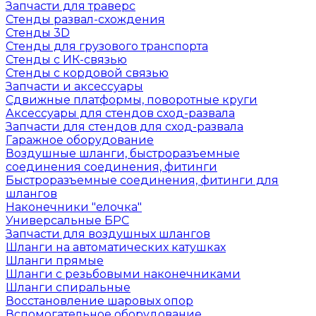
Запчасти для траверс
Стенды развал-схождения
Стенды 3D
Стенды для грузового транспорта
Стенды с ИК-связью
Стенды с кордовой связью
Запчасти и аксессуары
Сдвижные платформы, поворотные круги
Аксессуары для стендов сход-развала
Запчасти для стендов для сход-развала
Гаражное оборудование
Воздушные шланги, быстроразъемные
соединения соединения, фитинги
Быстроразъемные соединения, фитинги для
шлангов
Наконечники "елочка"
Универсальные БРС
Запчасти для воздушных шлангов
Шланги на автоматических катушках
Шланги прямые
Шланги с резьбовыми наконечниками
Шланги спиральные
Восстановление шаровых опор
Вспомогательное оборудование