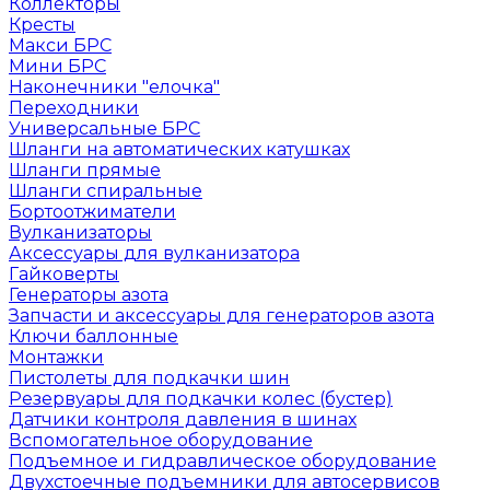
Коллекторы
Кресты
Макси БРС
Мини БРС
Наконечники "елочка"
Переходники
Универсальные БРС
Шланги на автоматических катушках
Шланги прямые
Шланги спиральные
Бортоотжиматели
Вулканизаторы
Аксессуары для вулканизатора
Гайковерты
Генераторы азота
Запчасти и аксессуары для генераторов азота
Ключи баллонные
Монтажки
Пистолеты для подкачки шин
Резервуары для подкачки колес (бустер)
Датчики контроля давления в шинах
Вспомогательное оборудование
Подъемное и гидравлическое оборудование
Двухстоечные подъемники для автосервисов