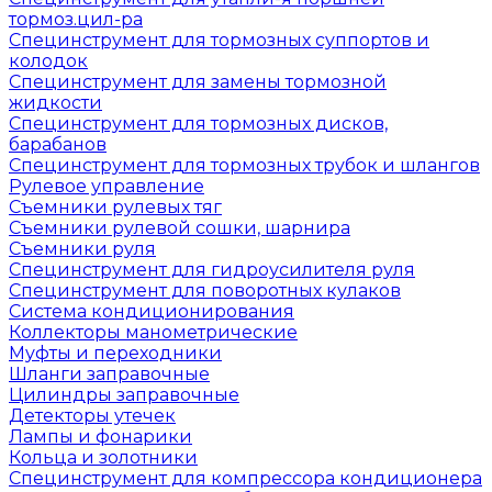
тормоз.цил-ра
Специнструмент для тормозных суппортов и
колодок
Специнструмент для замены тормозной
жидкости
Специнструмент для тормозных дисков,
барабанов
Специнструмент для тормозных трубок и шлангов
Рулевое управление
Съемники рулевых тяг
Съемники рулевой сошки, шарнира
Съемники руля
Специнструмент для гидроусилителя руля
Специнструмент для поворотных кулаков
Система кондиционирования
Коллекторы манометрические
Муфты и переходники
Шланги заправочные
Цилиндры заправочные
Детекторы утечек
Лампы и фонарики
Кольца и золотники
Специнструмент для компрессора кондиционера