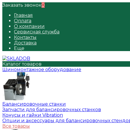
Заказать звонок
0
Главная
Оплата
О компании
Сервисная служба
Контакты
Доставка
Еще
Каталог товаров
Шиномонтажное оборудование
Балансировочные станки
Запчасти для балансировочных станков
Конусы и гайки Vibration
Опции и аксессуары для балансировочных стендо
Все товары